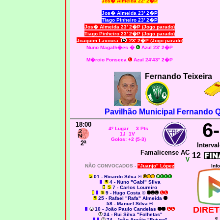
Jos� Almeida 22' 2�P
Jos� Almeida 23' 2�P
Tiago Pinheiro 23' 2�P
Jos� Almeida 23' 2�P (Jogo parado)
Tiago Pinheiro 23' 2�P (Jogo parado)
Joaquim Lavoura
23' 2�P (Jogo parado)
Nuno Magalh�es
�
Azul 23' 2�P
M�rcio Fonseca
Azul 24'43'' 2�P
Fernando Teixeira
Pavilhão Municipal Fernando Qu
6
18:00
4º Lugar 3 Pts
1J 1V
Golos: +2 (5-3)
2ª
Interval
Famalicense AC
12
V
NÃO CONVOCADOS -
"Juanjo" López
Info
01 - Ricardo Silva ®
4 - Nuno "Gabi" Silva
7 - Carlos Loureiro
9 - Hugo Costa ©
25 - Rafael "Rafa" Almeida
58 - Manuel Silva ®
DIRET
10 - João Paulo Candeias
24 - Rui Silva "Folhetas"
e
74 - João Araújo "Futuro"