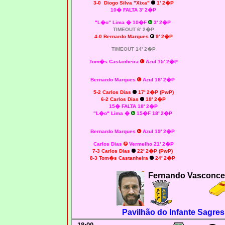
3-0 Diogo Silva "Xixa"
1' 2�P
10� FALTA 3' 2�P
"L�o" Lima
�
10�F
3' 2�P
TIMEOUT 6' 2�P
4-0 Bernardo Marques
9' 2�P
TIMEOUT 14' 2�P
Tom�s Castanheira
Azul 15' 2�P
Bernardo Marques
Azul 16' 2�P
5-2 Carlos Dias
17' 2�P (PwP)
6-2 Carlos Dias
18' 2�P
15� FALTA 18' 2�P
"L�o" Lima
�
15�F 18' 2�P
Bernardo Marques
Azul 19' 2�P
Carlos Dias
Vermelho 21
' 2�P
7-3 Carlos Dias
22' 2�P (PwP)
8-3 Tom�s Castanheira
24' 2�P
Fernando Vasconce
Pavilhão do Infante Sagres