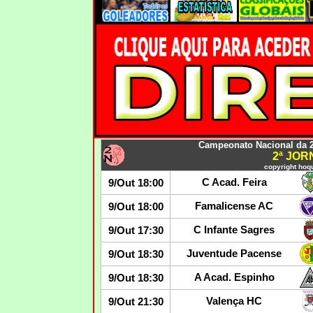
Campeonato Nacional da 2
2ª JO
copyright hoqu
C Acad. Feira
9/Out 18:00
Famalicense AC
9/Out 18:00
C Infante Sagres
9/Out 17:30
Juventude Pacense
9/Out 18:30
A Acad. Espinho
9/Out 18:30
Valença HC
9/Out 21:30