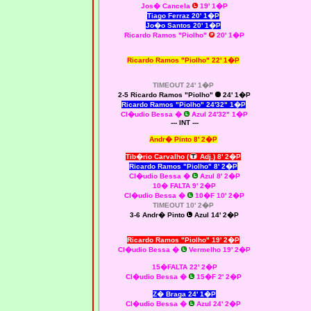
Jos� Cancela
19' 1�P
Tiago Ferraz 20' 1�P
Jo�o Santos 20' 1�P
Ricardo Ramos "Piolho"
20' 1�P
Ricardo Ramos "Piolho" 22' 1�P
TIMEOUT 24' 1�P
2-5 Ricardo Ramos "Piolho"
24' 1�P
Ricardo Ramos "Piolho" 24'32" 1�P
Cl�udio Bessa
�
Azul 24'32" 1�P
--- INT ---
Andr� Pinto 8' 2�P
Tib�rio Carvalho (
Adj.) 8' 2�P
Ricardo Ramos "Piolho" 8' 2�P
Cl�udio Bessa
�
Azul 8' 2�P
10� FALTA 9' 2�P
Cl�udio Bessa
�
10�F 10' 2�P
TIMEOUT 10' 2�P
3-6 Andr� Pinto
Azul 14' 2�P
Ricardo Ramos "Piolho" 19' 2�P
Cl�udio Bessa
�
Vermelho 19' 2�P
15�FALTA 22' 2�P
Cl�udio Bessa
�
15�F 2' 2�P
Z� Braga 24' 1�P
Cl�udio Bessa
�
Azul 24' 2�P