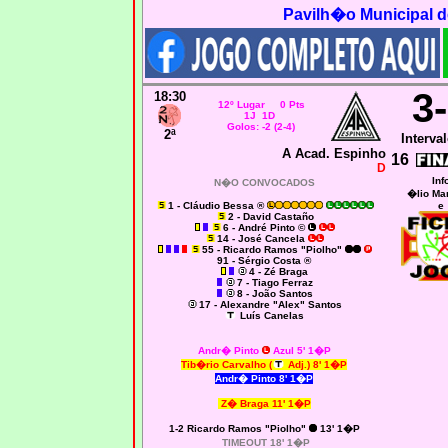
Pavilh�o Municipal d
3
18:30
12º Lugar 0 Pts
1J 1D
Golos: -2 (2-4)
2ª
Interval
A Acad. Espinho
16
D
Inf
N�O CONVOCADOS
�lio Ma
1 - Cláudio Bessa ®
e
2 - David Castaño
6 - André Pinto ©
14 - José Cancela
55 - Ricardo Ramos "Piolho"
91 - Sérgio Costa ®
4 - Zé Braga
7 - Tiago Ferraz
8 - João Santos
17 - Alexandre "Alex" Santos
Luís Canelas
Andr� Pinto
Azul 5' 1�P
Tib�rio Carvalho (
Adj.) 8' 1�P
Andr� Pinto 8' 1�P
Z� Braga 11' 1�P
1-2 Ricardo Ramos "Piolho"
13' 1�P
TIMEOUT 18' 1�P