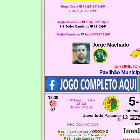
Hugo Costa
20�F 14' 2�P
TIME OUT 16' 2�P
Jo�o Candeias
25�F 22' 2�P
6-3 Jo�o Candeias
23' 2�P
Jo�o Candeias
Azul 24'23" 2�P
Jorge Machado
Em DIRETO 
Pavilhão Municip
5
18:30
13º Lugar 0 Pts
1J 1D
Golos: -3 (3-6)
2ª
Interval
Juventude Pacense
13
D
Inf
N�O CONVOCADOS
81 - Pedro Freitas ®
15 - Bruno Pinto "Serôdio" ©
32 - João Campos "TT"