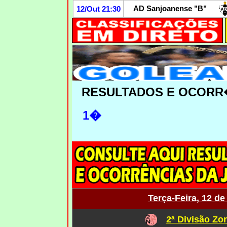
AD Sanjoanense "B"
12/Out 21:30
RESULTADOS E OCORR
1�
Terça-Feira, 12 d
2ª Divisão Zo