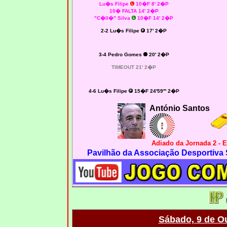
Lu�s Filipe
10�F 8
' 2�P
10� FALTA 14' 2�P
"C�ll�" Silva
10�F 14' 2�P
2-2 Lu�s Filipe
17' 2�P
3-4 Pedro Gomes
20' 2�P
TIMEOUT 21' 2�P
4-6 Lu�s Filipe
15�F 24'59''' 2�P
António Santos
Adiado da Jornada 2 -
Pavilhão da Associação Desportiva
Sábado, 9 de O