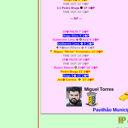
TIME OUT 12' 1�P
1-1 Pedro Braga
13' 1�P
TIME OUT 23' 1�P
--- INT ---
10� FALTA 7' 2�P
Diogo Silva 9' 2�P
Guilherme Lima
�
Azul 9' 2�P
Guilherme Lima
�
9' 2�P
R�ben Ribeiro
�
9' 2�P
Miguel "Micha" Fernandes 14' 2�P
TIME OUT 14' 2�P
15� FALTA 18' 2�P
TIME OUT 18' 2�P
Ruben Ribeiro
15�F 18' 2�P
Pedro Braga 21' 2�P
Diogo S� 23' 2�P
Jos� Correia
23' 2�P
Miguel Torres
Pavilhão Munici