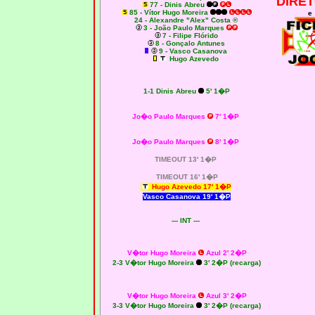
DIRET
77 - Dinis Abreu
85 - Vítor Hugo Moreira
e
24 - Alexandre "Alex" Costa ®
3 - João Paulo Marques
7 - Filipe Flórido
8 - Gonçalo Antunes
9 - Vasco Casanova
Hugo Azevedo
1-1 Dinis Abreu
5' 1�P
Jo�o Paulo Marques
7' 1�P
Jo�o Paulo Marques
8' 1�P
TIMEOUT 13' 1�P
TIMEOUT 16' 1�P
Hugo Azevedo 17' 1�P
Vasco Casanova 19' 1�P
--- INT ---
V�tor Hugo Moreira
Azul 2' 2�P
2-3 V�tor Hugo Moreira
3' 2�P (recarga)
V�tor Hugo Moreira
Azul 3' 2�P
3-3 V�tor Hugo Moreira
3' 2�P (recarga)