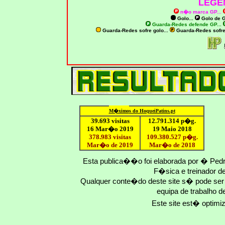
LEGE
n�o marca GP
...
Golo...
Golo de
G
Guarda-Redes defende GP...
Guarda-Redes sofre golo...
Guarda-Redes sofr
M�ximo
s do HoqueiPatins.pt
39.693 visitas
12
.791.
314
p�g.
16 Mar�o 2019
19 Maio 2018
378.983 visitas
109.
380
.
527
p�g.
Mar�o de 2019
Mar�o
de 201
8
Esta publica��o foi elaborada por � Ped
F�sica e treinador 
Qualquer conte�do deste site s� pode se
equipa de trabalho d
Este site est� optim