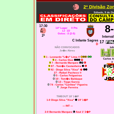
2ª Divisão Zo
Sábado, 9 de Ou
8
17:30
14º Lugar 0 Pts
1J 1D
Golos: -3 (2-5)
2ª
Interval
C Infante Sagres
17
D
NÃO CONVOCADOS
Inf
Jo�o Abreu
1 - Leonardo "L�o" Lima
®
Carlos 
4 - Carlos Dias
e
7 - Bernardo Marques
87 - Tom�s Castanheira
92 - Diogo Silva "Xixa"
�
27 - Rafael Pacheco ®
5 - Carlos Felgueiras
10 - Tom�s Baldaque
13 - Tiago Garcia
74 - Carlos "Carlitos" Figueira
Jorge Ferreira
TIMEOUT 18' 1�P
1-0 Diogo Silva "Xixa"
19' 1�P
--- INT ---
2-0 Bernardo Marques
Azul 1' 2�P