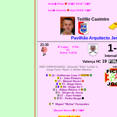
Andr� Pinto
10�F 24'16" 2�P
Jos� Cancela
Azul 24'54" 2�P
Teófilo Casimiro
Pavilhão Arquitecto Je
1
21:30
8º Lugar 0 Pts
0J
Golos: 0 (0-0)
2ª
Interval
19
Valença HC
NÃO CONVOCADOS -
Eduardo "Edu" Leitão ®,
Inf
Jorge Faria "Rato" e Hélder Martins
19 - Guilherme Lima ®
2 - João Pinheiro
17 - Manuel Neves
73 - Diogo Silva
88 - Diogo Sá ©
1 - Rúben Ribeiro ®
5 - Sérgio de Jesus
27 - Juan Fontán
57 - Pedro Braga
Miguel "Micha" Fernandes
Manuel Neves
1' 1�P
Diogo S� 6' 1�P