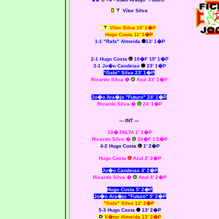
Vítor Silva
Vítor Silva 10' 1�P
Hugo Costa 11' 1�P
1-1 "Rafa" Almeida
13' 1�P
2-1 Hugo Costa
10�F 19' 1�P
3-1 Jo�o Candeias
23' 1�P
"Gabi" Silva 23' 1�P
Ricardo Silva
�
Azul 23' 1�P
Jo�o Ara�jo "Futuro" 24' 1�P
Ricardo Silva
�
24' 1�P
--- INT ---
10� FALTA 1' 2�P
Ricardo Silva
�
10�F 1'2�P
4-2 Hugo Costa
1' 2�P
Hugo Costa
Azul 2' 2�P
Jo�o Candeias 4' 2�P
Ricardo Silva
�
Azul 4' 2�P
Hugo Costa 5' 2�P
Jo�o Ara�jo "Futuro" 5' 2�P
"Gabi" Silva 12' 2�P
5-3 Hugo Costa
13' 2�P
V�tor Almeida 13' 2�P