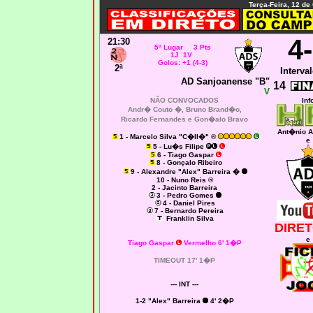
Terça-Feira, 12 de
4
21:30
5º Lugar 3 Pts
1J 1V
Golos: +1 (4-3)
2ª
Interval
AD Sanjoanense "B"
14
V
NÃO CONVOCADOS
Inf
Andr� Couto �,
Bruno Brand�o,
Ricardo Fernandes e Gon�alo Bravo
Ant�nio A
1 - Marcelo Silva "C�ll�" ®
e
5 - Lu�s Filipe
6 - Tiago Gaspar
8 - Gonçalo Ribeiro
9 - Alexandre "Alex" Barreira �
10 - Nuno Reis ®
2 - Jacinto Barreira
3 - Pedro Gomes
4 - Daniel Pires
7 - Bernardo Pereira
Franklin Silva
DIRET
e
Tiago Gaspar
Vermelho 6' 1�P
TIMEOUT 17' 1�P
--- INT ---
1-2 "Alex" Barreira
4' 2�P