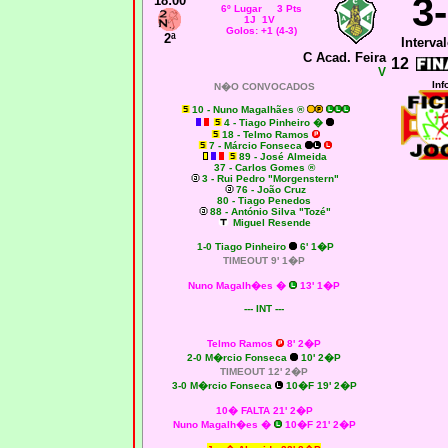
3
18:00
6º Lugar 3 Pts
1J 1V
Golos: +1 (4-3)
2ª
Interval
C Acad. Feira
12
V
Inf
N�O CONVOCADOS
10 - Nuno Magalhães ®
4 - Tiago Pinheiro �
18 - Telmo Ramos
7 - Márcio Fonseca
89 - José Almeida
37 - Carlos Gomes ®
3 - Rui Pedro "Morgenstern"
76 - João Cruz
80 - Tiago Penedos
88 - António Silva "Tozé"
Miguel Resende
1-0 Tiago Pinheiro
6' 1�P
TIMEOUT 9' 1�P
Nuno Magalh�es
�
13' 1�P
--- INT ---
Telmo Ramos
8' 2�P
2-0 M�rcio Fonseca
10' 2�P
TIMEOUT 12' 2�P
3-0 M�rcio Fonseca
10�F 19' 2�P
10� FALTA 21' 2�P
Nuno Magalh�es
�
10�F 21' 2�P