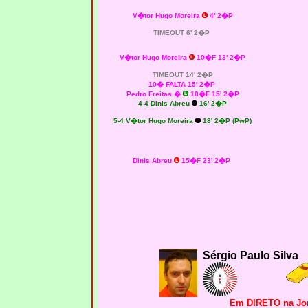
V�tor Hugo Moreira
4' 2�P
TIMEOUT 6' 2�P
V�tor Hugo Moreira
10�F 13' 2�P
TIMEOUT 14' 2�P
10� FALTA 15' 2�P
Pedro Freitas
�
10�F 15' 2�P
4-4 Dinis Abreu
16' 2�P
5-4 V�tor Hugo Moreira
18' 2�P (PwP)
Dinis Abreu
15�F 23' 2�P
Sérgio Paulo Silva
Em DIRETO na Jor