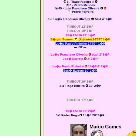
6 - Tiago Ribeiro ©
7 - Pedro Mendes
49 - Luís Francisco Oliveira
Pedro Ferreira
1-0
Lu�s Francisco Oliveira
Azul 4' 1�P
TIMEOUT 12' 1�P
TIMEOUT 18' 1�P
10� FALTA 21' 1�P
S�rgio Soares
(Adjunto)
24'57" 1�P
Lu�s Paulo Pinheiro 24'57" 1�P
--- INT ---
Lu�s Francisco Oliveira
Azul 2' 2�P
Jos� Barreto
2' 2�P
Lu�s Paulo Pinheiro
10�F 6' 2�P
Jos� Barreto 10' 2�P
TIMEOUT 10' 2�P
2-4 Tiago Ribeiro
10' 2�P
TIMEOUT 17' 2�P
15� FALTA 19' 2�P
3-8 Pedro Rego
15�F 20' 2�P
Marco Gomes