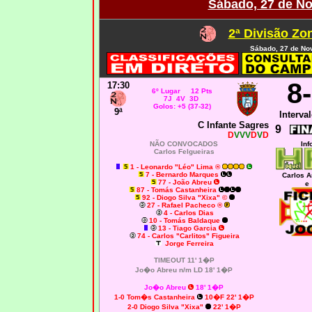
Sábado, 27 de N
2ª Divisão Zo
Sábado, 27 de No
8
17:30
6º Lugar 12 Pts
7J 4V 3D
Golos: +5 (37-32)
9ª
Interval
C Infante Sagres
9
D
VVV
D
V
D
NÃO CONVOCADOS
Inf
Carlos Felgueiras
1 - Leonardo "Léo" Lima ®
7 - Bernardo Marques
Carlos 
77 - João Abreu
e
87 - Tomás Castanheira
92 - Diogo Silva "Xixa" ©
27 - Rafael Pacheco ®
4 - Carlos Dias
10 - Tomás Baldaque
13 - Tiago Garcia
74 - Carlos "Carlitos" Figueira
Jorge Ferreira
TIMEOUT 11' 1�P
Jo�o Abreu n/m LD 18' 1�P
Jo�o Abreu
18' 1�P
1-0 Tom�s Castanheira
10�F 22' 1�P
2-0 Diogo Silva "Xixa"
22' 1�P