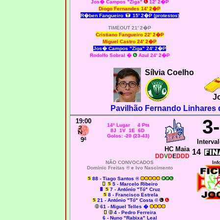
Jos� Campos "Ziga"
12' 2�P
Diogo Fernandes 14' 2�P
R�ben Fangueiro
15' 2�
P (protestos)
TIMEOUT 21' 2�P
Cristiano
Fangueiro 22' 2�P
Miguel Castro 24' 2�P
Jos� Campos "Ziga" 24' 2�P
Rodolfo Sobral �
Azul 24' 2�P
Sílvia Coelho
J
Pavilhão Fernando Linhares 
3
19:00
14º Lugar 4 Pts
8J 1V 1E 6D
Golos: -20 (23-43)
9ª
Interval
HC Maia
14
DD
V
D
E
DDD
NÃO CONVOCADOS
Inf
Dominic Freitas ® e Ivo Nascimento
88 - Tiago Santos ®
5 - Marcelo Ribeiro
7 - António "Tó" Cruz
8 - Francisco Estrela
21 - António "Tó" Costa ©
61 - Miguel Telles �
4 - Pedro Ferreira
6 - Nuno "Rabixa" Leal