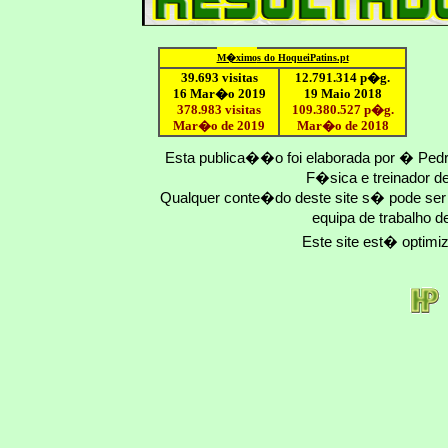
M�ximo
s do HoqueiPatins.pt
39.693 visitas
12
.791.
314
p�g.
16 Mar�o 2019
19 Maio 2018
378.983 visitas
109.
380
.
527
p�g.
Mar�o de 2019
Mar�o
de 201
8
Esta publica��o foi elaborada por � Ped
F�sica e treinador 
Qualquer conte�do deste site s� pode se
equipa de trabalho d
Este site est� optim