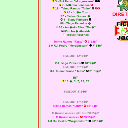
3 - Rui Pedro "Morgenstern"
7 - M�rcio Fonseca
18 - Telmo Ramos "Tatito"
76 - Jo�o Cruz
DIRET
37 - Carlos Gomes �
e
4 - Tiago Pinheiro
80 - Tiago Penedos �
88 - Ant�nio Silva "Toz�"
89 - Jos� Almeida
Miguel Resende
Telmo Ramos "Tatito"
2' 1�P
1-0 Rui Pedro "Morgenstern"
7' 1�P
TIMEOUT 12' 1�P
2-1 Tiago Pinheiro
18' 1�P
TIMEOUT 21' 1�P
3-1 Telmo Ramos "Tatito"
21' 1�P
--- INT ---
19 �; 3, 7, 18, 76
TIMEOUT 8' 2�P
TIMEOUT 17' 2�P
Telmo Ramos "Tatito"
19' 2�P
M�rcio Fonseca n/m GP 23' 2�P
M�rcio Fonseca
23' 2�P
4-3 Rui Pedro "Morgenstern"
23' 2�P