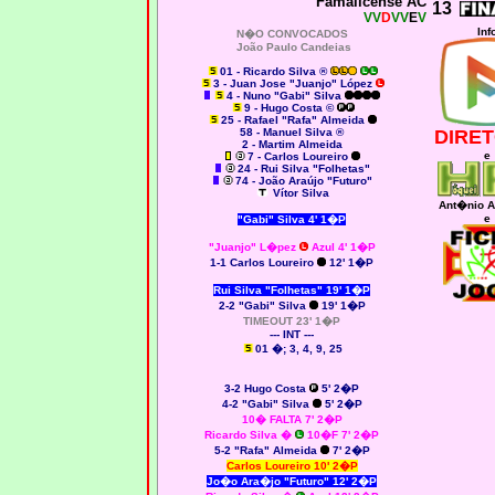
Famalicense AC
13
VV
D
VV
E
V
Inf
N�O CONVOCADOS
João Paulo Candeias
01 - Ricardo Silva ®
3 - Juan Jose "Juanjo" López
4 - Nuno "Gabi" Silva
9 - Hugo Costa ©
25 - Rafael "Rafa" Almeida
58 - Manuel Silva ®
DIRET
2 - Martim Almeida
e
7 - Carlos Loureiro
24 - Rui Silva "Folhetas"
74 - João Araújo "Futuro"
Vítor Silva
Ant�nio A
e
"Gabi" Silva 4' 1�P
"Juanjo" L�pez
Azul 4' 1�P
1-1 Carlos Loureiro
12' 1�P
Rui Silva "Folhetas" 19' 1�P
2
-2 "Gabi" Silva
19' 1�P
TIMEOUT 23' 1�P
--- INT ---
01 �; 3, 4, 9, 25
3-2 Hugo Costa
5' 2�P
4-2 "Gabi" Silva
5' 2�P
10� FALTA 7' 2�P
Ricardo Silva
�
10�F 7' 2�P
5-2 "Rafa" Almeida
7' 2�P
Carlos Loureiro
10' 2�P
Jo�o Ara�jo "Futuro"
12' 2�P