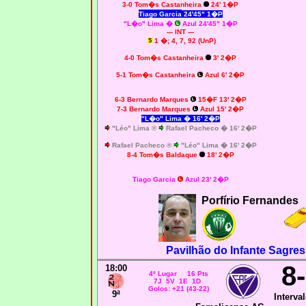
3-0 Tom�s Castanheira
24' 1�P
Tiago Garcia
24'45" 1�P
"L�o" Lima
�
Azul 24'45" 1�P
--- INT ---
1 �; 4, 7, 92 (UnP)
4-0 Tom�s Castanheira
3' 2�P
5-1 Tom�s Castanheira
Azul 6' 2�P
6-3 Bernardo Marques
15�F 13' 2�P
7-3 Bernardo Marques
Azul 15' 2�P
"L�o" Lima � 16' 2�P
"Léo" Lima ®
Rafael Pacheco � 16' 2�P
Rafael Pacheco ®
"Léo" Lima � 16' 2�P
8-4
Tom�s Baldaque
18' 2�P
Tiago Garcia
Azul 23' 2�P
Porfírio Fernandes
Pavilhão do Infante Sagres
8
18:00
4º Lugar 16 Pts
7J 5V 1E 1D
Golos: +21 (43-22)
9ª
Interval