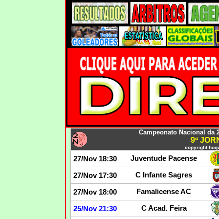
Campeonato Nacional da 2
9ª JO
copyright hoqu
Juventude Pacense
27/Nov 18:30
C Infante Sagres
27/Nov 17:30
Famalicense AC
27/Nov 18:00
C Acad. Feira
25/Nov 21:30