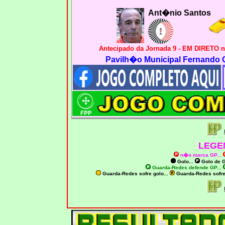
Ant�nio Santos
Antecipado da Jornada 9 - EM DIRETO
Pavilh�o Municipal Fernando Qu
LEGE
n�o marca GP
...
Golo...
Golo de
G
Guarda-Redes defende GP...
Guarda-Redes sofre golo...
Guarda-Redes sofr