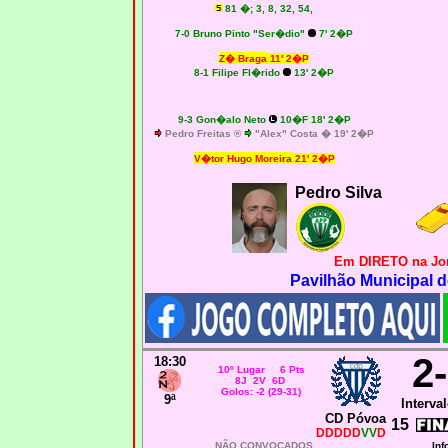
81 �; 3, 8, 32, 54,
7-0
Bruno Pinto "Ser�dio"
7' 2�P
Z� Braga
11' 2�P
8-1
Filipe Fl�rido
13' 2�P
9-3
Gon�alo Neto
10�F 18' 2�P
Pedro Freitas ®
"Alex" Costa � 19' 2�P
V�tor Hugo Moreira
21' 2�P
Pedro Silva
Em DIRETO na Jor
Pavilhão Municipal d
2
18:30
10º Lugar 6 Pts
8J 2V 6D
Golos: -2 (29-31)
9ª
Interval
CD Póvoa
15
DDDDD
VV
D
NÃO CONVOCADOS
Inf