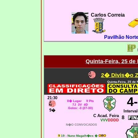
Carlos Correia
Pavilhão Nort
Quinta-Feira, 25 d
2� Divis�o Z
Quinta-Feira, 25 de
4
21:30
8� Lugar 9 Pts
7J 3V 4D
Golos: -3 (27-30)
9�
Interval
C Acad. Feira
8
VVV
DDDD
Inf
N�O CONVOCADOS
19 - Nuno Magalh�es �