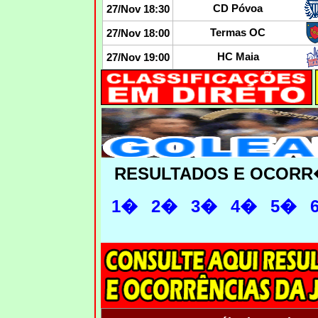
CD Póvoa
27/Nov 18:30
Termas OC
27/Nov 18:00
HC Maia
27/Nov 19:00
RESULTADOS E OCORR
1�
2�
3�
4�
5�