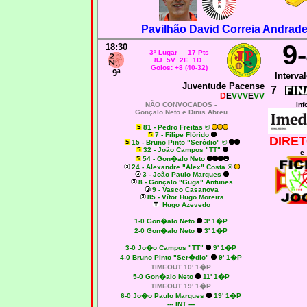
Pavilhão David Correia Andrade
9
18:30
3º Lugar 17 Pts
8J 5V 2E 1D
Golos: +8 (40-32)
9ª
Interval
Juventude Pacense
7
D
E
VVV
E
VV
NÃO CONVOCADOS -
Inf
Gonçalo Neto e Dinis Abreu
81 - Pedro Freitas ®
7 - Filipe Flórido
DIRET
15 - Bruno Pinto "Serôdio" ©
32 - João Campos "TT"
e
54 - Gon�alo Neto
24 - Alexandre "Alex" Costa ®
3 - João Paulo Marques
8 - Gonçalo "Guga" Antunes
9 - Vasco Casanova
85 - Vítor Hugo Moreira
Hugo Azevedo
1-0
Gon�alo Neto
3' 1�P
2-0
Gon�alo Neto
3' 1�P
3-0 Jo�o Campos "TT"
9' 1�P
4-0
Bruno Pinto "Ser�dio"
9' 1�P
TIMEOUT 10' 1�P
5-0
Gon�alo Neto
11' 1�P
TIMEOUT 19' 1�P
6-0
Jo�o Paulo Marques
19' 1�P
--- INT ---