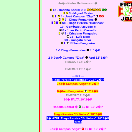
Jo�o Pedro Bettencourt �
12 - Rodolfo Sobral ® ©
3 - Miguel Castro
4 - José Campos "Ziga"
7 - Diogo Fernandes
58 - Tiago Pereira "Bolinhas"
10 - Gon�alo Azevedo ®
8 - José Pedro Carvalho
9 - Cristiano Fangueiro
28 - Luís Melo
90 - Gonçalo Silva
Rúben Fangueiro
1-0
Diogo Fernandes
4' 1�P
2-0
Jos� Campos "Ziga"
Azul 12' 1�P
TIMEOUT 14' 1�P
TIMEOUT 20' 1�P
--- INT ---
Tiago Pereira "Bolinhas" 0'18" 2�P
Jos� Campos
"Ziga" 5' 2�P
R�ben Fangueiro
7' 2�P
TIMEOUT 7' 2�P
10� FALTA 10' 2�P
Rodolfo Sobral �
10�F 10' 2�P
Tiago Pereira "Bolinhas" 10' 2�P
2� AZUL Tiago Pereira "Bolinhas" 10' 2�P
(prot.)
Jos� Campos "Ziga"
10�F 12' 2�P