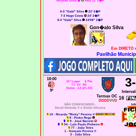
Ricardo Silva
�
Azul 12' 2�P
6
-3 "Gabi" Silva
22' 2�P
7
-3 Hugo Costa
24' 2�P
8-3 "Gabi" Silva
24'08" 2�P
Gon�alo Silva
Em DIRETO 
Pavilhão Municip
3
18:00
11º Lugar 6 Pts
7J 2V 5D
Golos: -12 (21-33)
9ª
Interval
Termas OC
16
DDDD
VV
D
NÃO CONVOCADOS -
Inf
David Almeida ® e Simão Oliveira
10 - Ricardo "Ricky" Pereira ®
8 - Pedro Rego
9 - José Barreto
54 - Luís Paulo Pinheiro
77 - João Teles
1 - Gonçalo Pereira ®
3 - João Silva