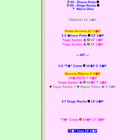
29 - Álvaro Pinto
95 - Diogo Rocha
Marco Dias
TIMEOUT 14' 1�P
Pedro Ferreira
21' 1�P
1-3 �lvaro Pinto
23' 1�P
Tiago Santos �
23' 1�P
Tiago Santos �
23' 1�P
--- INT ---
2-5 "T�" Costa
10�F 2' 2�P
Marcelo Ribeiro
4' 2�P
10� FALTA 7' 2�P
Tiago Santos
�
10�F 7' 2�P
Tiago Santos ®
Miguel Telles � 9' 2�P
3-7 Diogo Rocha
15' 2�P
"T�" Costa
15�F 17' 2�P
"T�" Cruz 19' 2�P