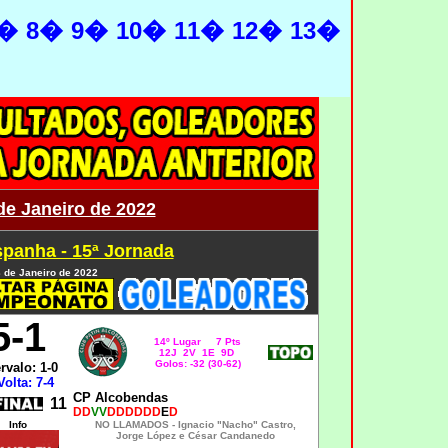
�
8�
9�
10�
11�
12�
13�
de Janeiro de 2022
spanha - 15ª Jornada
 de Janeiro de 2022
5
-1
14º Lugar 7 Pts
12J 2V 1E 9D
Golos: -32 (30-62)
ervalo: 1-0
Volta: 7-4
CP Alcobendas
11
DD
VV
DDDDDD
E
D
Info
NO LLAMADOS -
Ignacio "Nacho" Castro,
Jorge López e César Candanedo