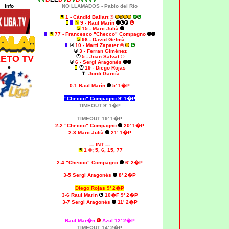
Info
NO LLAMADOS -
Pablo del Río
1 - Càndid Ballart ®
9 - Raul Marín
15 - Marc Julià
77 - Francesco "Checco" Compagno
96 - David Gelmà
10 - Martí Zapater ®
3 - Ferran Giménez
RETO TV
5 - Joan Salvat ©
6 - Sergi Aragonès
e
19 - Diego Rojas
Jordi García
0-1 Raul Marín
5' 1�P
"Checco" Compagno 9' 1�P
TIMEOUT 9' 1�P
TIMEOUT 19' 1�P
2-2 "Checco" Compagno
20' 1�P
2-3 Marc Julià
21' 1�P
--- INT ---
1 ®; 5, 6, 15, 77
2-4 "Checco" Compagno
6' 2�P
3-5
Sergi Aragonès
8' 2�P
Diego Rojas 9' 2�P
3-6 Raul Marín
10�F 9' 2�P
3-7 Sergi Aragonès
11' 2�P
Raul Mar�n
Azul 12' 2�P
TIMEOUT 14' 2�P