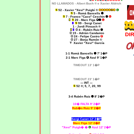
NO LLAMADOS -
Albert Buch ® e Xavier Aldrich
52 - Xavier "Xevi" Puigbí ®
5 - Romà Bancells
7 - Franco "Caco" Ceschin
20 - Marc Figa
99 - Sergi Canet
1 - Jordi Pinsach ®
4 - Rubén Ruiz
15 - Adrián Candamio
DI
24 - Felipe Castro
27 - Borja Ramón ©
Xavier "Xevi" García
1-1 Romà Bancells
7' 1�P
2-1
Marc Figa
Azul 9' 1�P
TIMEOUT 13' 1�P
TIMEOUT 23' 1�P
--- INT ---
52 ®; 5, 7, 20, 99
3-4 Rubén Ruiz
8' 2�P
10� FALTA 9' 2�P
Rub�n Ruiz 9' 2�P
Sergi Canet 12' 2�P
Marc Figa 12' 2�P
"Xevi" Puigb�
�
Azul 12' 2�P