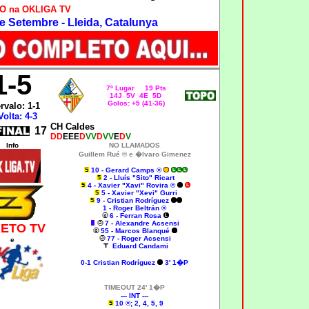
O na OKLIGA TV
e Setembre - Lleida, Catalunya
1
-5
7º Lugar 19 Pts
14J 5V 4E 5D
Golos: +5 (41-36)
ervalo: 1-1
Volta: 4-3
CH Caldes
17
DD
EEE
D
VV
D
VV
E
D
V
Info
NO LLAMADOS
Guillem Rué ® e �lvaro Gimenez
10 - Gerard Camps ®
2 - Lluís "Sito" Ricart
4 - Xavier "Xavi" Rovira ©
5 - Xavier "Xevi" Gurri
9 - Cristian Rodríguez
1 - Roger Beltrán ®
6 - Ferran Rosa
7 - Alexandre Acsensi
RETO TV
55 - Marcos Blanqué
77 - Roger Acsensi
e
Eduard Candami
0-1 Cristian Rodríguez
3' 1�P
TIMEOUT 24' 1�P
--- INT ---
10
®; 2, 4, 5, 9