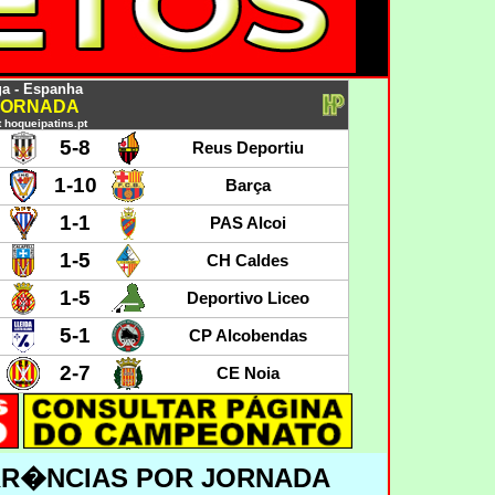
a - Espanha
 JORNADA
 hoqueipatins.pt
5-8
Reus Deportiu
1-10
Barça
1-1
PAS Alcoi
1-5
CH Caldes
1-5
Deportivo Liceo
5-1
CP Alcobendas
2-7
CE Noia
RR�NCIAS POR JORNADA