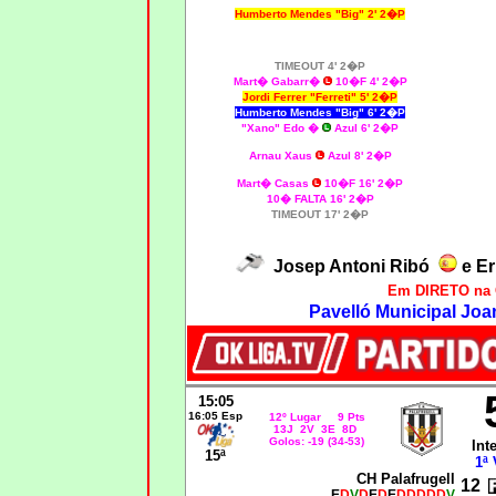
Humberto Mendes "Big" 2' 2�P
TIMEOUT 4' 2�P
Mart� Gabarr�
10�F 4' 2�P
Jordi Ferrer "Ferreti" 5' 2�P
Humberto Mendes "Big" 6' 2�P
"Xano" Edo �
Azul 6' 2�P
Arnau Xaus
Azul 8' 2�P
Mart� Casas
10�F 16' 2�P
10� FALTA 16' 2�P
TIMEOUT 17' 2�P
Josep Antoni Ribó
e Er
Em DIRETO na 
Pavelló Municipal Joan
15:05
16:05 Esp
12º Lugar 9 Pts
13J 2V 3E 8D
Golos: -19 (34-53)
Int
15ª
1ª 
CH Palafrugell
12
E
D
V
D
E
D
E
DDDDD
V