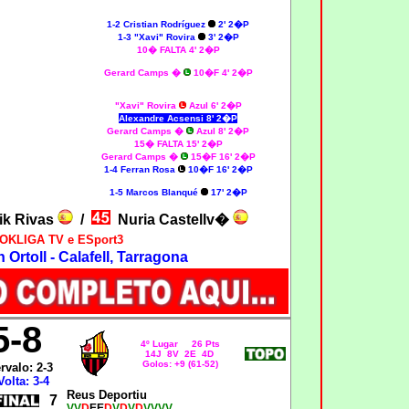
1-2 Cristian Rodríguez
2' 2�P
1-3
"Xavi" Rovira
3' 2�P
10� FALTA 4' 2�P
Gerard Camps �
10�F 4' 2�P
"Xavi" Rovira
Azul 6' 2�P
Alexandre Acsensi 8' 2�P
Gerard Camps �
Azul 8' 2�P
15� FALTA 15' 2�P
Gerard Camps �
15�F 16' 2�P
1-4 Ferran Rosa
10�F 16' 2�P
1-5 Marcos Blanqué
17' 2�P
ik Rivas
/
Nuria Castellv�
OKLIGA TV e ESport3
 Ortoll - Calafell, Tarragona
5
-8
4º Lugar 26 Pts
14J 8V 2E 4D
Golos: +9 (61-52)
ervalo: 2-3
Volta: 3-4
Reus Deportiu
7
VV
D
EE
D
V
D
V
D
VVVV