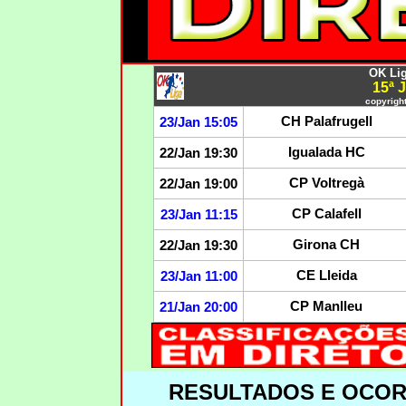
OK Lig
15ª
copyright
CH Palafrugell
23/Jan 15:05
Igualada HC
22/Jan 19:30
CP Voltregà
22/Jan 19:00
CP Calafell
23/Jan 11:15
Girona CH
22/Jan 19:30
CE Lleida
23/Jan 11:00
CP Manlleu
21/Jan 20:00
RESULTADOS E OCO