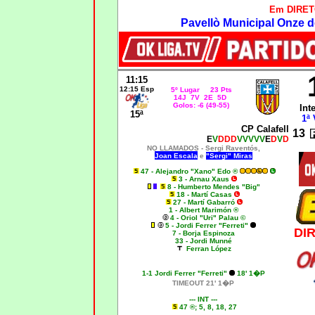
Em DIRET
Pavellò Municipal Onze d
11:15
12:15 Esp
5º Lugar 23 Pts
14J 7V 2E 5D
Golos: -6 (49-55)
Int
15ª
1ª 
CP Calafell
13
E
V
DDD
VVVVV
E
D
V
D
NO LLAMADOS -
Sergi Raventós,
Joan Escala
e
"Sergi" Miras
47 - Alejandro "Xano" Edo ®
3 - Arnau Xaus
8 - Humberto Mendes "Big"
18 - Martí Casas
27 - Martí Gabarró
1 - Albert Marimón ®
4 - Oriol "Uri" Palau ©
5 - Jordi Ferrer "Ferreti"
DI
7 - Borja Espinoza
33 - Jordi Munné
Ferran López
1-1 Jordi Ferrer "Ferreti"
18' 1�P
TIMEOUT 21' 1�P
--- INT ---
47
®; 5, 8, 18, 27