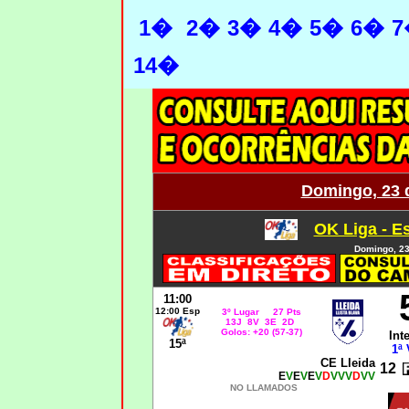
1�
2�
3�
4�
5�
6�
7
14�
Domingo, 23 
OK Liga - E
Domingo, 23
11:00
12:00 Esp
3º Lugar 27 Pts
13J 8V 3E 2D
Golos: +20 (57-37)
Int
15ª
1ª 
CE Lleida
12
E
V
E
V
E
V
D
VVV
D
VV
NO LLAMADOS