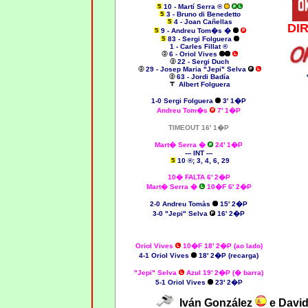
10 - Martí Serra ®
3 - Bruno di Benedetto
4 - Joan Cañellas
DI
9 - Andreu Tom�s �
83 - Sergi Folguera
1 - Carles Fillat ®
6 - Oriol Vives
22 - Sergi Duch
29 - Josep Maria "Jepi" Selva
63 - Jordi Badía
Albert Folguera
1-0 Sergi Folguera
3' 1�P
Andreu Tom�s
7' 1�P
TIMEOUT 16' 1�P
Mart� Serra �
24' 1�P
--- INT ---
10 ®; 3, 4, 6, 29
10� FALTA 6' 2�P
Mart� Serra �
10�F 6' 2�P
2-0 Andreu Tomàs
15' 2�P
3-0
"Jepi" Selva
16' 2�P
Oriol Vives
10�F 18' 2�P (ao lado)
4-1 Oriol Vives
18' 2�P (recarga)
"Jepi" Selva
Azul 19' 2�P (� barra)
5-1 Oriol Vives
23' 2�P
Iván González
e David