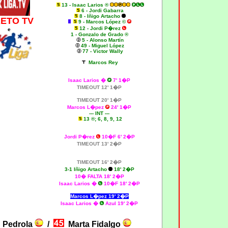
13 - Isaac Larios ®
6 - Jordi Gabarra
8 - Iñigo Artacho
RETO TV
9 - Marcos López ©
12 - Jordi P�rez
e
1 - Gonzalo de Grado ®
5 - Alonso Martín
49 - Miguel López
77 - Victor Wally
Marcos Rey
Isaac Larios �
7' 1�P
TIMEOUT 12' 1�P
TIMEOUT 20' 1�P
Marcos L�pez
24' 1�P
--- INT ---
13 ®; 6, 8, 9, 12
Jordi P�rez
10�F 6' 2�P
TIMEOUT 13' 2�P
TIMEOUT 16' 2�P
3-1 Iñigo Artacho
18' 2�P
10� FALTA 18' 2�P
Isaac Larios �
10�F 18' 2�P
Marcos L�pez 19' 2�P
Isaac Larios �
Azul 19' 2�P
 Pedrola
/
Marta Fidalgo