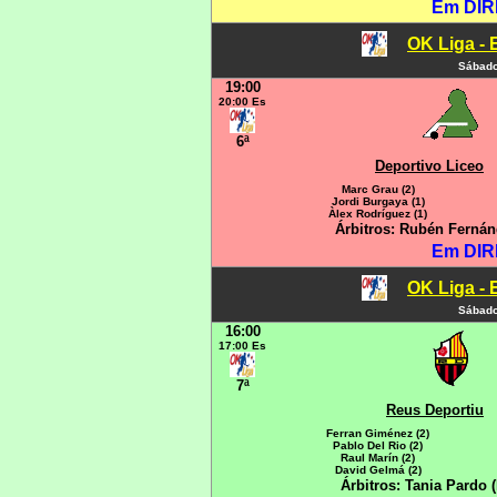
Em DIR
OK Liga - 
Sábado
19:00
20:00 Es
6ª
Deportivo Liceo
Marc Grau (2)
Jordi Burgaya (1)
Àlex Rodríguez (1)
Árbitros: Rubén Fernán
Em DIR
OK Liga - 
Sábado
16:00
17:00 Es
7ª
Reus Deportiu
Ferran Giménez (2)
Pablo Del Rio (2)
Raul Marín (2)
David Gelmá (2)
Árbitros: Tania Pardo