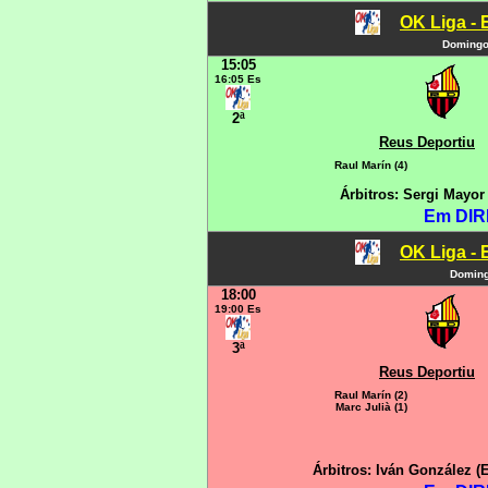
OK Liga - 
Domingo
15:05
16:05 Es
2ª
Reus Deportiu
Raul Marín (4)
Árbitros: Sergi Mayor
Em DIR
OK Liga - 
Doming
18:00
19:00 Es
3ª
Reus Deportiu
Raul Marín (2)
Marc Julià (1)
Árbitros: Iván González 