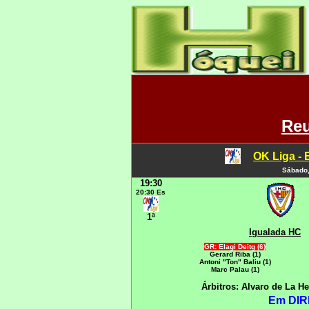
Reu
OK Liga - 
Sábado,
19:30
20:30 Es
1ª
Igualada HC
GR: Elagi Deitg (6)
Gerard Riba (1)
Antoni "Ton" Baliu (1)
Marc Palau (1)
Árbitros: Alvaro de La H
Em DIR