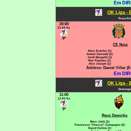
Em DIR
OK Liga - 
Terça-Fe
20:00
21:00 Es
8ª
CE Noia
Aleix Esteller (1)
Antoni Salvadó (2)
Jordi Bargalló (1)
Roc Pujadas (1)
Alex Joseph (1)
Árbitros: Daniel Villar 
Em DIR
OK Liga - 
Domingo
11:00
12:00 Es
9ª
Reus Deportiu
Marc Julià (1)
Francesco "Checco" Compagno (2)
David Gelmá (1)