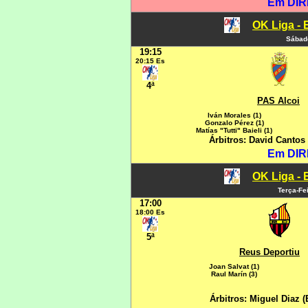
Em DIR
OK Liga - 
Sábado
19:15
20:15 Es
4ª
PAS Alcoi
Iván Morales (1)
Gonzalo Pérez (1)
Matías "Tutti" Baieli (1)
Árbitros: David Cantos
Em DIR
OK Liga - 
Terça-Fe
17:00
18:00 Es
5ª
Reus Deportiu
Joan Salvat (1)
Raul Marín (3)
Árbitros: Miguel Diaz 