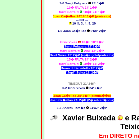
3-0 Sergi Folguera
23' 1�P
10� FALTA 24' 1�P
Martí Serra ®
10�F 24' 1�P
Joan Ca�ellas 24'16'' 1�P (protestos)
--- INT ---
10 ®; 3, 4, 9, 29
4-0 Joan Ca�ellas
0'58'' 2�P
Oriol Vives
10�F 10' 2�P
Sergi Folguera 12' 2�P
Martí Serra ®
Azul 12' 2�P
Oriol Vives 13' 2�P (ap�s golo/protestos)
15� FALTA 14' 2�P
Martí Serra ®
10�F 14' 2�P
Bruno di Benedetto 16' 2�P
"Jepi" Selva 16' 2�P
TIMEOUT 21' 2�P
5-2 Oriol Vives
24' 2�P
Joan Ca�ellas 24' 2�P (simula��o)
Joan Ca�ellas 24' 2�P (2� advert�ncia)
6-3 Andreu Tom�s
24'42'' 2�P
Xavier Buixeda
e R
Teix
Em DIRETO n