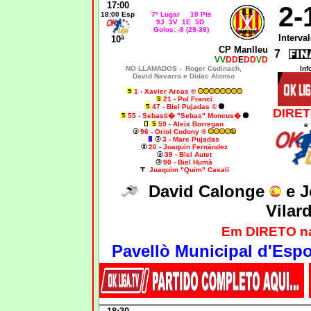
17:00
2-
18:00 Esp
7º Lugar 10 Pts
9J 3V 1E 5D
Golos: -9 (29-38)
Interval
10ª
CP Manlleu
7
VV
DD
E
DD
V
D
NO LLAMADOS -
Roger Codinach,
Inf
David Navarro e Dídac Alonso
1 - Xavier Arcas ®
21 - Pol Franci
47 - Biel Pujadas ©
DIRET
55 - Sebasti� "Sebas" Moncus�
59 - Aleix Borregan
e
96 - Oriol Codony ®
3 - Marc
Pujadas
20 - Joaquín Fernández
39 - Biel Autet
90 - Biel Humà
Joaquim "Quim" Casali
David Calonge
e J
Vilar
Em DIRETO n
Pavellò Municipal d'Espo