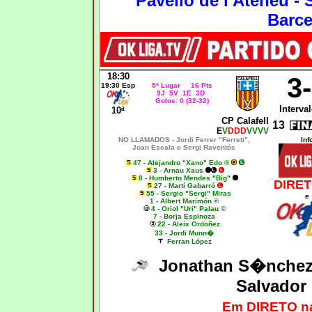
Pavelló de l'Ateneu - 
Barce
18:30
3
19:30 Esp
5º Lugar 16 Pts
9J 5V 1E 3D
Golos: 0 (32-32)
Interval
10ª
CP Calafell
13
E
V
DDD
VVVV
NO LLAMADOS -
Jordi Ferrer "Ferreti",
Inf
Joan Escala e Sergi Raventós
47 - Alejandro "Xano" Edo ®
3 - Arnau Xaus
8 - Humberto Mendes "Big"
DIRET
27 - Martí Gabarró
55 - Sergio "Sergi" Miras
e
1 - Albert Marimón ®
4 - Oriol "Uri" Palau ©
7 - Borja Espinoza
22 - Aleix Ordoñez
33 - Jordi Munn�
Ferran López
Jonathan S�nche
Salvador
Em DIRETO n