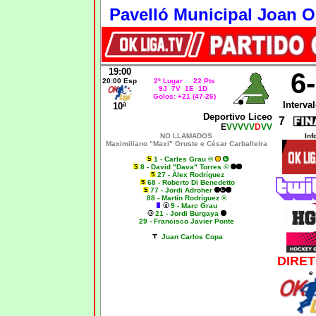
Pavelló Municipal Joan Ort
19:00
6
20:00 Esp
2º Lugar 22 Pts
9J 7V 1E 1D
Golos: +21 (47-26)
Interval
10ª
Deportivo Liceo
7
E
VVVVV
D
VV
NO LLAMADOS
Inf
Maximiliano "Maxi" Oruste e
César Carballeira
1 - Carles Grau ®
8 - David "Dava" Torres ©
27 - Àlex Rodríguez
68 - Roberto Di Benedetto
77 - Jordi Adroher
88 - Martín Rodríguez ®
9 - Marc Grau
21 - Jordi Burgaya
29 - Francisco Javier Ponte
Juan Carlos Copa
DIRET
e