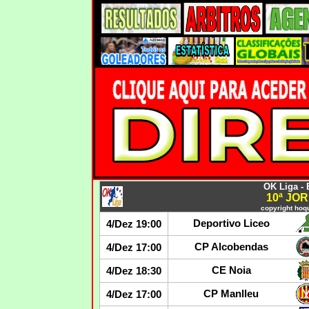
OK Liga -
10ª JO
copyright hoqu
Deportivo Liceo
4/Dez 19:00
CP Alcobendas
4/Dez 17:00
CE Noia
4/Dez 18:30
CP Manlleu
4/Dez 17:00