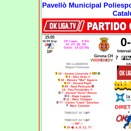
Pavellò Municipal Poliespor
Catal
15:05
0
16:05 Esp
10º Lugar 8 Pts
9J 2V 2E 5D
Golos: -14 (22-36)
Interval
10ª
Girona CH
7
V
DDD
E
D
E
D
V
NO LLAMADOS
Inf
Miguel Fortunato
10 - Jaume Llaverola ®
4 - Àlex Grau ©
32 - Moisés "Moi" Aguirre
37 - Gerard Pujol
80 - Raul Pelicano
14 - Pau Fernández ®
7 - Gerard "Gere" Rovira
8 - Hugo Laguna
11 - Marc Vázquez
77 - Carles "Litus" Sánchez
Marc Comalat
DIRET
e
TIMEOUT 16' 1�P
TIMEOUT 24' 1�P
--- INT ---
10 �; 4, 8, 11, 77