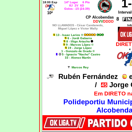
1
18:00 Esp
14º Lugar 6 Pts
8J 2V 6D
Golos: -15 (24-39)
Interval
10ª
CP Alcobendas
8
DD
VV
DDDD
NO LLAMADOS - César Candanedo,
Inf
Miguel López e Victor Wally
13 - Isaac Larios ®
6 - Jordi Gabarra
8 - Iñigo Artacho
DIRET
9 - Marcos López ©
19 - Jorge López
e
1 - Gonzalo de Grado ®
5 - Ignacio "Nacho" Castro
33 - Alonso Martín
Marcos Rey
Rubén Fernández
e
/
Jorge
Em DIRETO n
Polideportiu Municip
Alcobenda