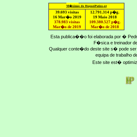
M�ximo
s do HoqueiPatins.pt
39.693 visitas
12
.791.
314
p�g.
16 Mar�o 2019
19 Maio 2018
378.983 visitas
109.
380
.
527
p�g.
Mar�o de 2019
Mar�o
de 201
8
Esta publica��o foi elaborada por � Ped
F�sica e treinador 
Qualquer conte�do deste site s� pode se
equipa de trabalho d
Este site est� optim