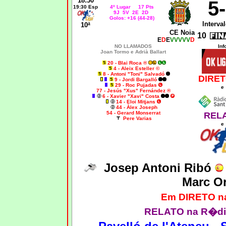
18:30
5
19:30 Esp
4º Lugar 17 Pts
9J 5V 2E 2D
Golos: +16 (44-28)
Interval
10ª
CE Noia
10
E
D
E
VVVVV
D
NO LLAMADOS
Inf
Joan Tormo e Adrià Ballart
20 - Blai Roca ®
4 - Aleix Esteller ©
8 - Antoni "Toni" Salvadó
DIRET
9 - Jordi Bargalló
29 - Roc Pujadas
e
77 - Jesús "Xus" Fernández ®
6 - Xavier "Xavi" Costa
14 - Eloi Mitjans
44 - Àlex Joseph
54 - Gerard Monserrat
REL
Pere Varias
e
Josep Antoni Ribó
Marc Or
Em DIRETO n
RELATO na R�di