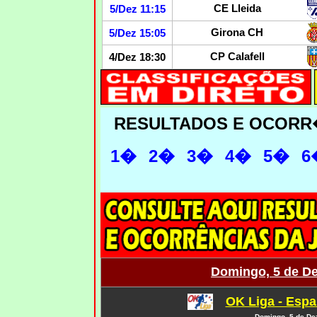
CE Lleida
5/Dez 11:15
Girona CH
5/Dez 15:05
CP Calafell
4/Dez 18:30
RESULTADOS E OCORR
1�
2�
3�
4�
5�
6
Domingo, 5 de D
OK Liga - Espa
Domingo, 5 de De