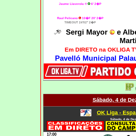
Jaume Llaverola ®
6' 2�P
Raul Pelicano
10�F 20' 2�P
TIMEOUT 24'02'' 2�P
Sergi Mayor
e Alb
Mart
Em DIRETO na OKLIGA TV,
Pavelló Municipal Palau
Sábado, 4 de De
OK Liga - Espa
Sábado, 4 de De
17:00