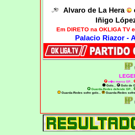
Alvaro de La Hera
Iñigo Lópe
Em DIRETO na OKLIGA TV e
Palacio Riazor - 
LEGE
n�o marca GP
...
Golo...
Golo de
G
Guarda-Redes defende GP...
Guarda-Redes sofre golo...
Guarda-Redes sofr