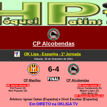
CP Alcobendas
OK Liga - Espanha - 1ª Jornada
Sábado, 18 de Setembro de 2021
6-4
CP Manlleu
CP Alcobendas
GR: Xavier Arcas (4)
GR: Isaac Larios (5)
Pol Franci (3)
César Candanedo (1)
Biel Pujadas (3)
Miguel López (2)
Vitor Wally (1)
GR: Gonzalo De Grado (1)
Árbitros: Ignasi Galan (Espanha) e Oriol Escobar (Espanha)
Em DIRETO na OKLIGA TV