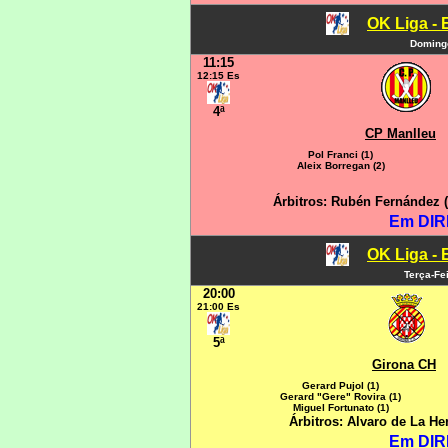
OK Liga - 
Domingo
11:15
12:15 Es
4ª
CP Manlleu
Pol Franci (1)
Aleix Borregan (2)
Árbitros: Rubén Fernández 
Em DIR
OK Liga - 
Terça-Fe
20:00
21:00 Es
5ª
Girona CH
Gerard Pujol (1)
Gerard "Gere" Rovira (1)
Miguel Fortunato (1)
Árbitros: Alvaro de La H
Em DIR