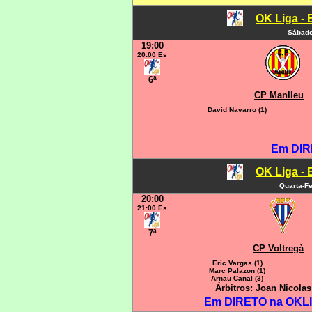
OK Liga - 
Sábado
19:00
20:00 Es
6ª
CP Manlleu
David Navarro (1)
Em DIR
OK Liga - 
Quarta-Fe
20:00
21:00 Es
7ª
CP Voltregà
Eric Vargas (1)
Marc Palazon (1)
Arnau Canal (3)
Árbitros: Joan Nicola
Em DIRETO na OKLIG