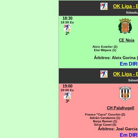
OK Liga - 
Sábado,
18:30
19:30 Es
2ª
CE Noia
Aleix Esteller (2)
Eloi Mitjans (1)
Árbitros: Aleix Gorina
Em DIR
OK Liga - 
Sábado
19:00
20:00 Es
3ª
CH Palafrugell
Franco "Caco" Ceschin (2)
Adrián Candamio (1)
Borja Ramon (1)
Sérgi Canet (3)
Árbitros: Joel Garci
Em DIR