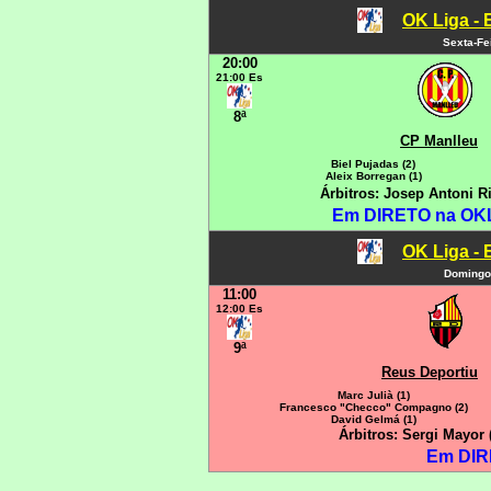
OK Liga - 
Sexta-Fe
20:00
21:00 Es
8ª
CP Manlleu
Biel Pujadas (2)
Aleix Borregan (1)
Árbitros: Josep Antoni R
Em DIRETO na OKLI
OK Liga - 
Domingo
11:00
12:00 Es
9ª
Reus Deportiu
Marc Julià (1)
Francesco "Checco" Compagno (2)
David Gelmá (1)
Árbitros: Sergi Mayor
Em DIR