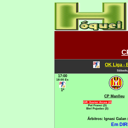
C
OK Liga - 
Sábado,
17:00
18:00 Es
1ª
CP Manlleu
GR: Xavier Arcas (4)
Pol Franci (3)
Biel Pujadas (3)
Árbitros: Ignasi Galan
Em DIR