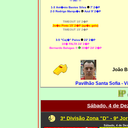
--- INT ---
1-3 Ant�nio Bastos Silva
7' 2�P
2-3 Rodrigo Marqu�s
Azul 9' 2�P
TIMEOUT 10' 2�P
Jo�o Pinto 15' 2�P (ap�s golo)
TIMEOUT 15' 2�P
3-5 "Caj�" Paiva
22' 2�P
10� FALTA 24' 2�P
Bernardo Balugas ®
10�F 24' 2�P
João B
Pavilhão Santa Sofia - V
Sábado, 4 de De
3ª Divisão Zona "D" - 9ª Jo
Sábado, 4 de De