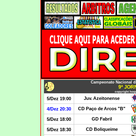
Campeonato Nacional da 
9ª JO
copyright hoqu
Juv. Azeitonense
5/Dez 19:00
CD Paço de Arcos "B"
4/Dez 20:30
GD Fabril
5/Dez 18:00
CD Boliqueime
5/Dez 18:30