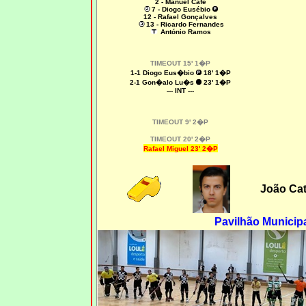
2 - Manuel Café
7 - Diogo Eusébio
12 - Rafael Gonçalves
13 - Ricardo Fernandes
António Ramos
TIMEOUT 15' 1�P
1-1
Diogo Eus�bio
18' 1�P
2-1 Gon�alo Lu�s
23' 1�P
--- INT ---
TIMEOUT 9' 2�P
TIMEOUT 20' 2�P
Rafael Miguel 23' 2�P
João Ca
Pavilhão Municip