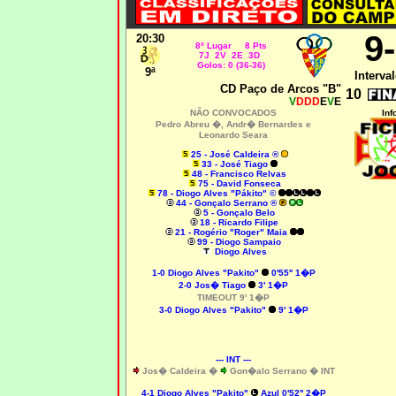
9
20:30
8º Lugar 8 Pts
7J 2V 2E 3D
Golos: 0 (36-36)
9ª
Interval
CD Paço de Arcos "B"
10
V
DDD
E
V
E
NÃO CONVOCADOS
Inf
Pedro Abreu �,
Andr� Bernardes e
Leonardo Seara
25 - José Caldeira ®
33 - José Tiago
48 - Francisco Relvas
75 - David Fonseca
78 - Diogo Alves "Pákito" ©
44 - Gonçalo Serrano ®
5 - Gonçalo Belo
18 - Ricardo Filipe
21 - Rogério "Roger" Maia
99 - Diogo Sampaio
Diogo Alves
1-0 Diogo Alves "Pakito"
0'55'' 1�P
2-0 Jos� Tiago
3' 1�P
TIMEOUT 9' 1�P
3-0 Diogo Alves "Pakito"
9' 1�P
--- INT ---
Jos� Caldeira �
Gon�alo Serrano � INT
4-1 Diogo Alves "Pakito"
Azul 0'52'' 2�P