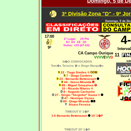
Domingo, 5 de D
3ª Divisão Zona "D" - 9ª Jo
Domingo, 5 de De
4
17:00
1º Lugar 19 Pts
8J 6V 1E 1D
Golos: +23 (47-24)
9ª
Interval
CA Campo Ourique
11
VVVV
E
VV
D
Inf
N�O CONVOCADOS
Tom�s Teixeira � e Diogo Marqu�s
22 - Tiago Simões ®
7 - Diogo Cordeiro
David 
23 - Bernardo Bettencourt
e
44 - Vasco Miranda
88 - Miguel Gonçalves
10 - Ricardo Ribeiro ®
8 - Augusto Cachucho
27 - Sérgio "Serginho" Sousa ©
47 - Henrique Viçoso
89 - Diogo Miranda
Álvaro Ferreira
TIMEOUT 6' 1�P
1-0 Bernardo Bettencourt
10' 1�P
TIMEOUT 20' 1�P