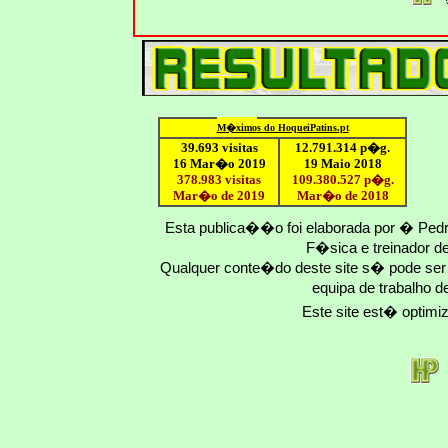
M�ximo
s do HoqueiPatins.pt
39.693 visitas
12
.791.
314
p�g.
16 Mar�o 2019
19 Maio 2018
378.983 visitas
109.
380
.
527
p�g.
Mar�o de 2019
Mar�o
de 201
8
Esta publica��o foi elaborada por � Ped
F�sica e treinador 
Qualquer conte�do deste site s� pode se
equipa de trabalho d
Este site est� optim