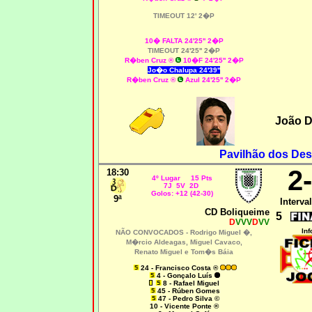
TIMEOUT 12' 2�P
10� FALTA 24'25'' 2�P
TIMEOUT 24'25'' 2�P
R�ben Cruz ®
10�F 24'25'' 2�P
Jo�o Chalupa 24'39''
R�ben Cruz ®
Azul 24'25'' 2�P
João D
Pavilhão dos Des
2
18:30
4º Lugar 15 Pts
7J 5V 2D
Golos: +12 (42-30)
9ª
Interval
CD Boliqueime
5
D
VVV
D
VV
Inf
NÃO CONVOCADOS -
Rodrigo Miguel �,
M�rcio Aldeagas, Miguel Cavaco,
Renato Miguel e Tom�s Báia
24
- Francisco Costa ®
4 - Gonçalo Luís
8 - Rafael Miguel
45 - Rúben Gomes
47 - Pedro Silva ©
10 - Vicente Ponte ®