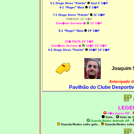
5-1 Diogo Alves "Pakito"
Azul 2' 2�P
6-1 "Roger" Maia
3' 2�P
7-1 Diogo Alves "Pakito"
11' 2�P
TIMEOUT 12' 2�P
Gon�alo Serrano �
12' 2�P
8-1 "Roger" Maia
19' 2�P
10� FALTA 23' 2�P
Gon�alo Serrano �
10�F 23' 2�P
9-2 Diogo Alves "Pakito"
10�F 24' 2�P
Joaquim 
Antecipado d
Pavilhão do Clube Desportiv
LEGE
n�o marca GP
...
Golo...
Golo de
G
Guarda-Redes defende GP...
Guarda-Redes sofre golo...
Guarda-Redes sofr