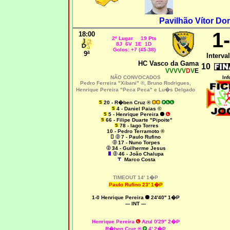
Pavilhão Vítor Do
1
18:00
2º Lugar 19 Pts
8J 6V 1E 1D
Golos: +7 (45-38)
9ª
Interval
HC Vasco da Gama
10
VVVVV
D
V
E
NÃO CONVOCADOS
Inf
Pedro Ferreira "Xibani" ®, Bruno Rodrigues,
Henrique Pereira "Peca Peca" e Lu�s Delgado
20 - R�ben Cruz ®
4 - Daniel Paias ©
5 - Henrique Pereira
66 - Filipe Duarte "Pipoite"
78 - Iago Torres
10 - Pedro Terramoto ®
7 - Paulo Rufino
17 - Nuno Torpes
34 - Guilherme Jesus
46 - João Chalupa
Marco Costa
TIMEOUT 14' 1�P
Paulo Rufino 23' 1�P
1-0
Henrique Pereira
24'40'' 1�P
--- INT ---
Henrique Pereira
Azul 0'29'' 2�P
R�ben Cruz ®
4' 2�P