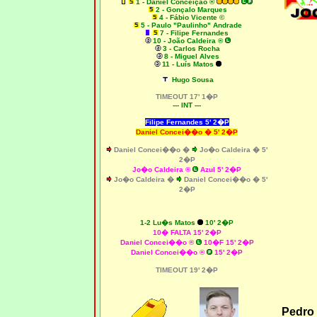
1 - Daniel Conceição ®
2 - Gonçalo Marques
4 - Fábio Vicente ©
5 - Paulo "Paulinho" Andrade
7 - Filipe Fernandes
10 - João Caldeira ®
3 - Carlos Rocha
8 - Miguel Alves
11 - Luís Matos
Hugo Sousa
TIMEOUT 17' 1�P
--- INT ---
Filipe Fernandes 5' 2�P
Daniel Concei��o � 5' 2�P
Daniel Concei��o �
Jo�o Caldeira � 5'
2�P
Jo�o Caldeira ®
Azul 5' 2�P
Jo�o Caldeira �
Daniel Concei��o � 5'
2�P
1-2 Lu�s Matos
10' 2�P
10� FALTA 15' 2�P
Daniel Concei��o ®
10�F 15' 2�P
Daniel Concei��o ®
15' 2�P
TIMEOUT 19' 2�P
Pedro