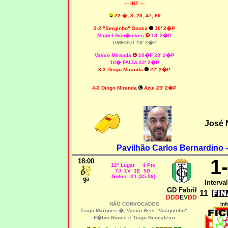
--- INT ---
22 �; 8, 23, 47, 89
2-2 "Serginho" Sousa
10' 2�P
Miguel Gon�alves
13' 2�P
TIMEOUT 18' 2�P
Vasco Miranda
10�F 20' 2�P
10� FALTA 22' 2�P
3-3 Diogo Miranda
22' 2�P
4-3 Diogo Miranda
Azul 23' 2�P
José 
Pavilhão Carlos Bernardino 
1
18:00
12º Lugar 4 Pts
7J 1V 1E 5D
Golos: -21 (35-56)
9ª
Interval
GD Fabril
11
DDD
E
V
DD
NÃO CONVOCADOS
Inf
Tiago Marques �, Vasco Reis "Vasquinho",
F�bio Nunes e Tiago Bencaleiro