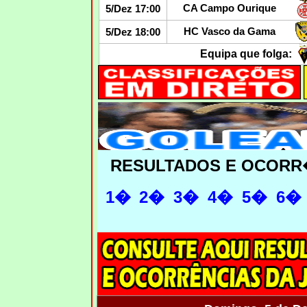
CA Campo Ourique
5/Dez 17:00
HC Vasco da Gama
5/Dez 18:00
Equipa que folga:
RESULTADOS E OCORR
1�
2�
3�
4�
5�
6�