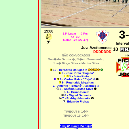
3
19:00
13º Lugar 0 Pts
7J 7D
Golos: -25 (22-47)
9ª
Interval
Juv. Azeitonense
10
DDDDDDD
NÃO CONVOCADOS
Inf
Gon�alo Garcia �, Fl�vio Soromenho,
Jos� Diogo Silva e Martim Silva
10 - Bernardo Balugas ®
2 - José Pinto "Cagica"
5 - João Pinto
8 - Carlos Paiva "Cajó" ©
9 - Reginaldo Migalhas
1 - António "Tomané" Abrantes ®
3 - António Bastos Silva
4 - Bruno Bonito
6 - Miguel Sequeira
7 - Rodrigo Marquês
Eduardo Freitas
TIMEOUT 8' 1�P
TIMEOUT 15' 1�P
"Caj�" Paiva 24' 1�P