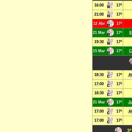
16:00
17ª
21:00
17ª
12 Abr
17ª
21 Mar
17ª
E
19:30
17ª
15 Mar
17ª
C
18:30
17ª
A
17:00
17ª
18:30
17ª
21 Mar
17ª
J
17:00
17ª
A
17:00
17ª
3ª