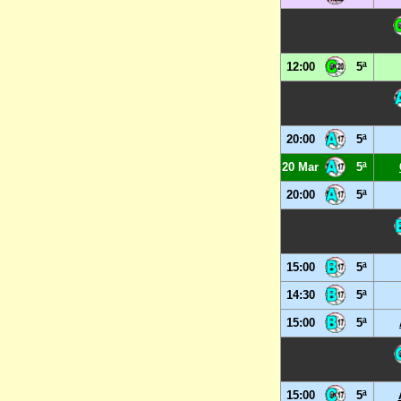
12:00
5ª
20:00
5ª
20 Mar
5ª
20:00
5ª
15:00
5ª
14:30
5ª
15:00
5ª
15:00
5ª