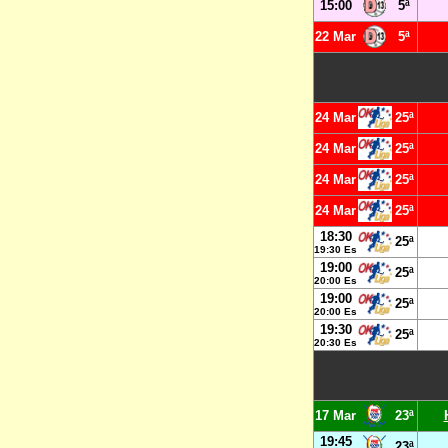
15:00
5ª
22 Mar
5ª
24 Mar
25ª
24 Mar
25ª
24 Mar
25ª
24 Mar
25ª
18:30
25ª
19:30 Es
19:00
25ª
20:00 Es
19:00
25ª
20:00 Es
19:30
25ª
20:30 Es
17 Mar
23ª
19:45
23ª