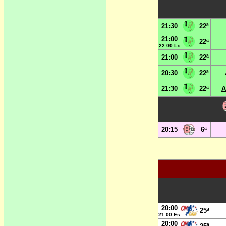
21:30
22ª
21:00
22ª
22:00 Lx
21:00
22ª
20:30
22ª
21:30
22ª
A
20:15
6ª
20:00
25ª
21:00 Es
20:00