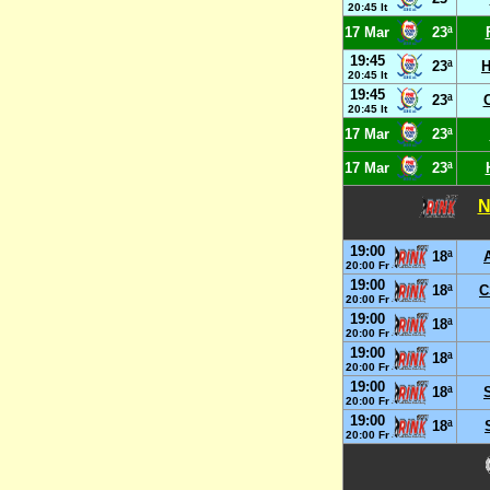
20:45 It
17 Mar
23ª
19:45
23ª
H
20:45 It
19:45
23ª
20:45 It
17 Mar
23ª
17 Mar
23ª
N
19:00
18ª
20:00 Fr
19:00
18ª
C
20:00 Fr
19:00
18ª
20:00 Fr
19:00
18ª
20:00 Fr
19:00
18ª
20:00 Fr
19:00
18ª
20:00 Fr