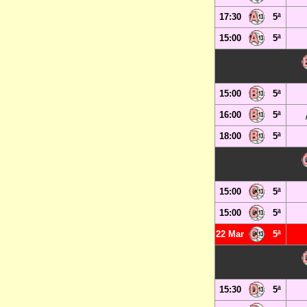
17:30
5ª
15:00
5ª
15:00
5ª
16:00
5ª
18:00
5ª
15:00
5ª
15:00
5ª
22 Mar
5ª
15:30
5ª