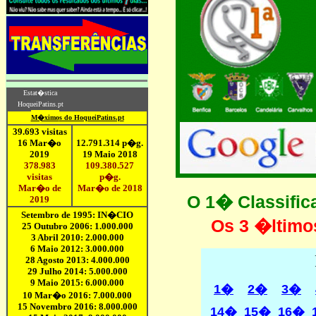
O 1� Classifi
Os 3 �ltimo
1�
2�
3�
14�
15�
16�