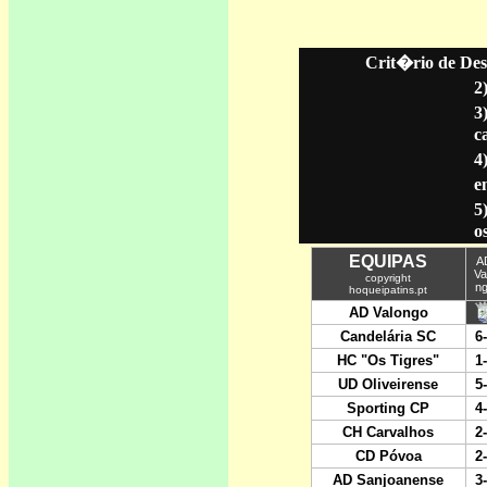
Crit�rio de Des
2
3
c
4
en
5
o