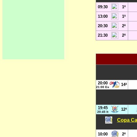
09:30
1ª
13:00
1ª
20:30
2ª
21:30
2ª
20:00
14ª
21:00 Es
19:45
12ª
20:45 It
Copa Car
10:00
2ª