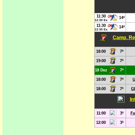
11:30
14ª
12:30 Es
11:30
14ª
12:30 Es
Camp. Reg
18:00
7ª
19:00
7ª
18 Dez
7ª
18:00
7ª
U
18:00
7ª
G
In
11:00
3ª
Fe
12:00
3ª