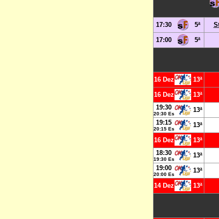
17:30
5ª
S
17:00
5ª
16 Dez
13ª
16 Dez
13ª
19:30
13ª
20:30 Es
19:15
13ª
20:15 Es
16 Dez
13ª
18:30
13ª
19:30 Es
19:00
13ª
20:00 Es
14 Dez
13ª