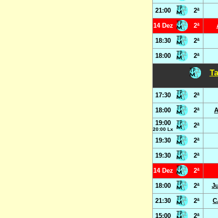
21:00
2ª
14 Dez
2ª
18:30
2ª
18:00
2ª
Ta
17:30
2ª
18:00
2ª
A
19:00
2ª
20:00 Lx
19:30
2ª
19:30
2ª
14 Dez
2ª
18:00
2ª
J
21:30
2ª
C
15:00
2ª