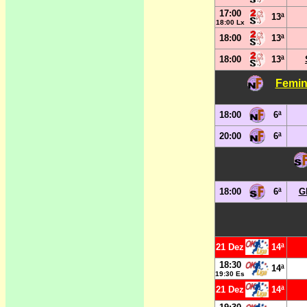
17:00
13ª
18:00 Lx
18:00
13ª
18:00
13ª
Femin
18:00
6ª
20:00
6ª
18:00
6ª
G
21 Dez
14ª
18:30
14ª
19:30 Es
21 Dez
14ª