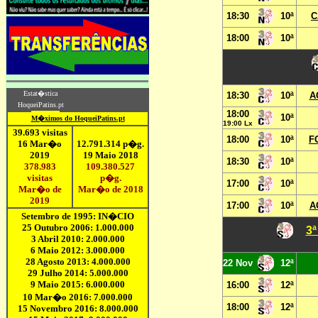
18:30
10ª
C
18:00
10ª
18:30
10ª
A
18:00
10ª
19:00 Lx
18:00
10ª
FC
18:30
10ª
17:00
10ª
17:00
10ª
A
3ª
22 Nov
12ª
16:00
12ª
18:00
12ª