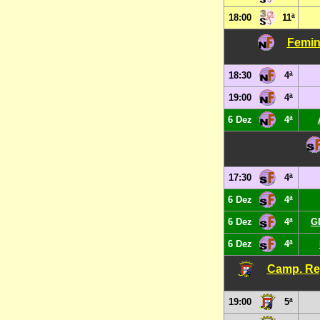
18:00
11ª
Femin
18:30
4ª
19:00
4ª
6 Dez
4ª
17:30
4ª
6 Dez
4ª
6 Dez
4ª
G
6 Dez
4ª
Camp. Reg
19:00
5ª