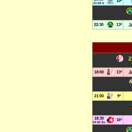
10ª
21:00 It
22:30
13ª
J
2
18:00
13ª
J
21:00
9ª
18:30
16ª
19:30 Su