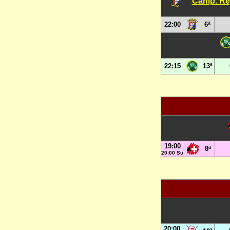
Camp. Reg
22:00
6ª
22:15
13ª
19:00
8ª
20:00 Su
20:00