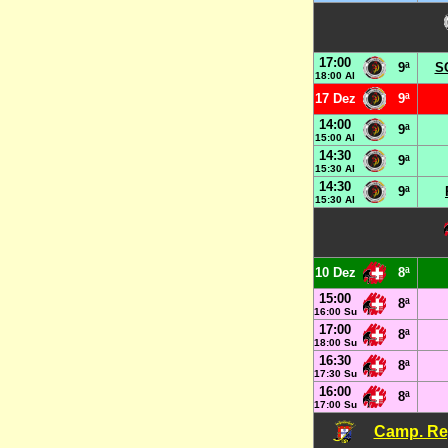
17:00
9ª
S
18:00 Al
17 Dez
9ª
14:00
9ª
15:00 Al
14:30
9ª
15:30 Al
14:30
9ª
15:30 Al
10 Dez
8ª
15:00
8ª
16:00 Su
17:00
8ª
18:00 Su
16:30
8ª
17:30 Su
16:00
8ª
17:00 Su
Camp. Reg