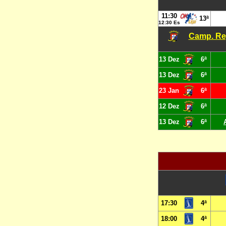
11:30
13ª
12:30 Es
Camp. Reg
13 Dez
6ª
13 Dez
6ª
23 Jan
6ª
12 Dez
6ª
13 Dez
6ª
17:30
4ª
18:00
4ª