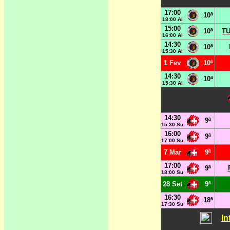
17:00
10ª
18:00 Al
15:00
10ª
TU
16:00 Al
14:30
10ª
15:30 Al
1 Fev
10ª
14:30
10ª
15:30 Al
14:30
9ª
15:30 Su
16:00
9ª
17:00 Su
7 Mar
9ª
17:00
9ª
18:00 Su
28 Set
9ª
16:30
18ª
17:30 Su
In