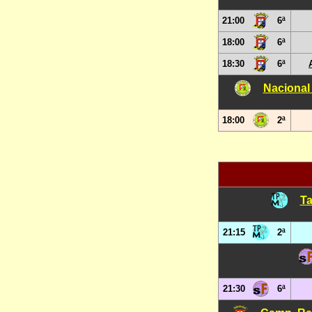
21:00
6ª
18:00
6ª
18:30
6ª
Nacional
18:00
2ª
Ta
21:15
2ª
21:30
6ª