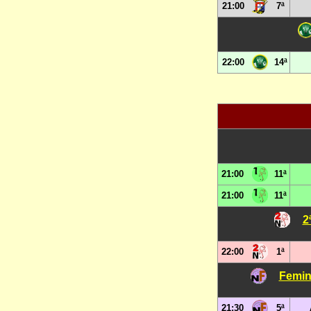
21:00
7ª
22:00
14ª
21:00
11ª
21:00
11ª
2
22:00
1ª
Femin
21:30
5ª