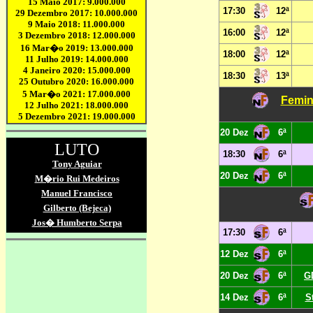
17:30
12ª
16:00
12ª
18:00
12ª
18:30
13ª
Femin
20 Dez
6ª
18:30
6ª
20 Dez
6ª
17:30
6ª
12 Dez
6ª
20 Dez
6ª
G
14 Dez
6ª
S