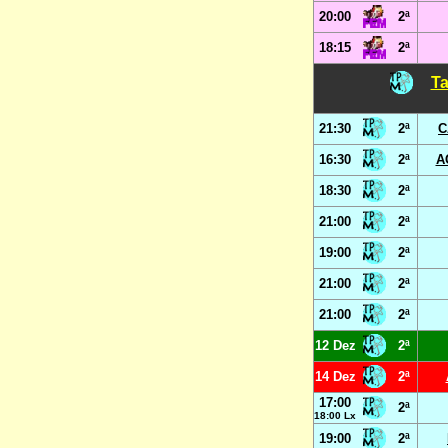
20:00
2ª
18:15
2ª
Ta
21:30
2ª
C
16:30
2ª
A
18:30
2ª
21:00
2ª
19:00
2ª
21:00
2ª
21:00
2ª
12 Dez
2ª
14 Dez
2ª
17:00
2ª
18:00 Lx
19:00
2ª