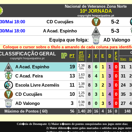
Crit�rio de Desempate: 1) Maior n�mero de pontos conquistados nos jogos entre elas;
2) Maior diferen�a entre golos marcados e sofridos nos jogos entre 