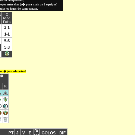
gos do campeonato;
gos entre elas (
s� para
mais de 2 equipas)
todos os jogos do campeonato.
res � jornada actual