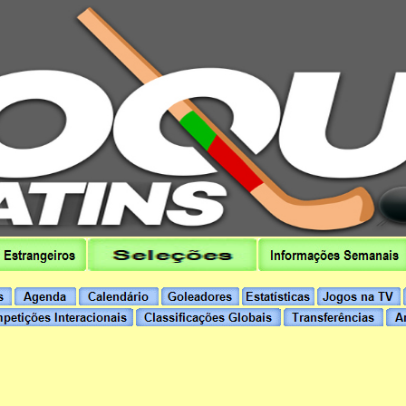
hoqueipatins.pt