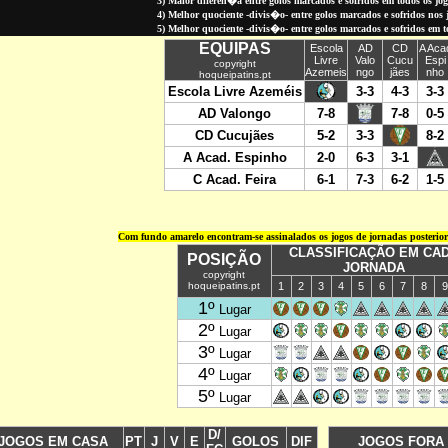
3) Maior diferen�a entre golos marcados e sofridos em todos os jo
4) Melhor quociente -divis�o- entre golos marcados e sofridos nos jo
5) Melhor quociente -divis�o- entre golos marcados e sofridos em 
Com fundo amarelo encontram-se assinalados os jogos de jornadas posterio