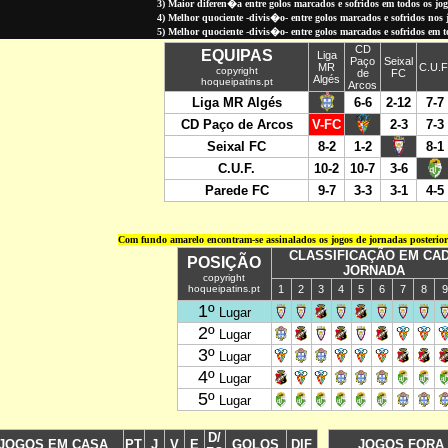
3) Maior diferen�a entre golos marcados e sofridos em todos os jo
4) Melhor quociente -divis�o- entre golos marcados e sofridos nos jo
5) Melhor quociente -divis�o- entre golos marcados e sofridos em 
Com fundo amarelo encontram-se assinalados os jogos de jornadas posterio