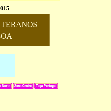
2015
ETERANOS
BOA