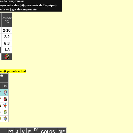
gos do campeonato;
gos entre elas (
s� para
mais de 2 equipas)
todos os jogos do campeonato.
res � jornada actual