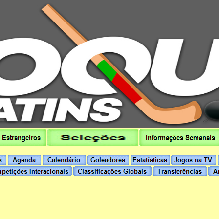
hoqueipatins.pt