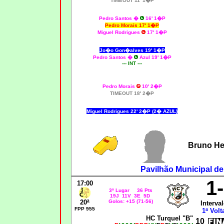
TIMEOUT 11' 1�P
Pedro Santos �
16' 1�P
Pedro Morais 17' 1�P
Miguel Rodrigues
17' 1�P
Jo�o Gon�alves 19' 1�P
Pedro Santos �
Azul 19' 1�P
--- INT ---
Pedro Morais
10' 2�P
TIMEOUT 18' 2�P
Miguel Rodrigues 22' 2�P (2� AZUL)
Bruno He
Pavilhão Municipal d
1
17:00
3º Lugar 36 Pts
19J 11V 3E 5D
20ª
Golos: +15 (71-56)
Interval
FPP 955
1ª Volt
HC Turquel "B"
10