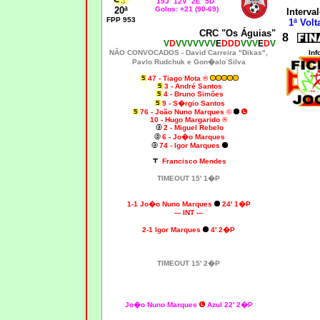
19J 12V 2E 5D
20ª
Golos: +21 (90-69)
Interval
FPP 953
1ª Volt
CRC "Os Águias"
8
V
D
VVVVVVV
E
DDD
VVV
E
D
V
NÃO CONVOCADOS -
David Carreira "Dikas",
Inf
Pavlo Rudchuk e Gon�alo Silva
47 - Tiago Mota ®
3 - André Santos
4 - Bruno Simões
9 -
S�rgio Santos
76 - João Nuno Marques ©
10 - Hugo Margarido ®
2 - Miguel Rebelo
6 - Jo�o Marques
74 - Igor Marques
Francisco Mendes
TIMEOUT 15' 1�P
1-1 Jo�o Nuno Marques
24' 1�P
--- INT ---
2-1
Igor Marques
4' 2�P
TIMEOUT 15' 2�P
Jo�o Nuno Marques
Azul 22' 2�P