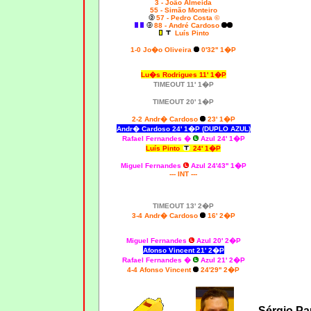
3 - João Almeida
55 - Simão Monteiro
57 - Pedro Costa ©
88 - André Cardoso
Luís Pinto
1-0 J
o�o Oliveira
0'32'' 1�P
Lu�s Rodrigues 11' 1�P
TIMEOUT 11' 1�P
TIMEOUT 20' 1�P
2-2 Andr� Cardoso
23' 1�P
Andr� Cardoso 24' 1�P (DUPLO AZUL)
Rafael Fernandes
�
Azul 24' 1�P
Luís Pinto
24' 1�P
Miguel Fernandes
Azul 24'43'' 1�P
--- INT ---
TIMEOUT 13' 2�P
3-4 Andr� Cardoso
16' 2�P
Miguel Fernandes
Azul 20' 2�P
Afonso Vincent 21' 2�P
Rafael Fernandes
�
Azul 21' 2�P
4-4 Afonso Vincent
24'29'' 2�P
Sérgio Pa