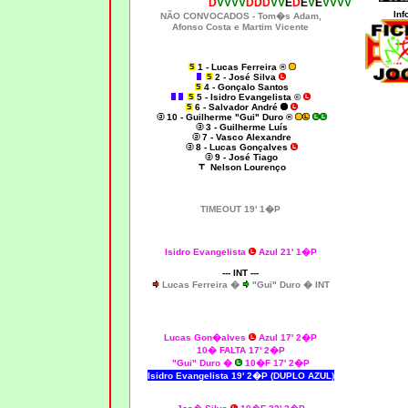
D
VVVV
DDD
VV
E
D
E
V
E
VVVV
Inf
NÃO CONVOCADOS -
Tom�s Adam,
Afonso Costa e Martim Vicente
1 - Lucas Ferreira ®
2 - José Silva
4 - Gonçalo Santos
5 - Isidro Evangelista ©
6 - Salvador André
10 - Guilherme "Gui" Duro ®
3 - Guilherme Luís
7 - Vasco Alexandre
8 - Lucas Gonçalves
9 - José Tiago
Nelson Lourenço
TIMEOUT 19' 1�P
Isidro Evangelista
Azul 21' 1�P
--- INT ---
Lucas Ferreira
�
"Gui" Duro
�
INT
Lucas Gon�alves
Azul 17' 2�P
10� FALTA 17' 2�P
"Gui" Duro
�
10�F 17' 2�P
Isidro Evangelista 19' 2�P (DUPLO AZUL)