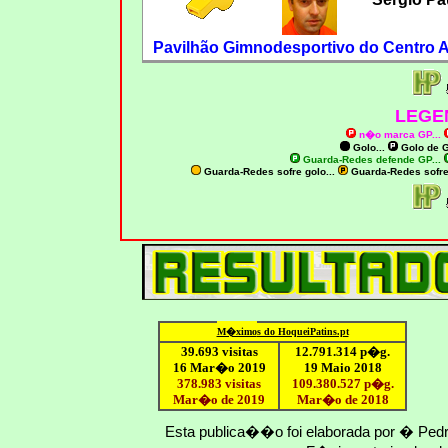
Pavilhão Gimnodesportivo do Centro At
LEGE
n�o marca GP
...
Golo...
Golo de
G
Guarda-Redes defende GP...
Guarda-Redes sofre golo...
Guarda-Redes sofr
M�ximo
s do HoqueiPatins.pt
39.693 visitas
12
.791.
314
p�g.
16 Mar�o 2019
19 Maio 2018
378.983 visitas
109.
380
.
527
p�g.
Mar�o de 2019
Mar�o
de 201
8
Esta publica��o foi elaborada por � Ped