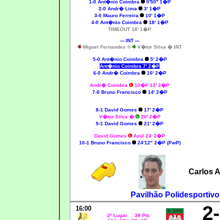
1-0
Ant�nio Coimbra
0'50'' 1�P
2-0
Andr� Lima
3' 1�P
3-0
Mauro Ferreira
10' 1�P
4-0
Ant�nio Coimbra
18' 1�P
TIMEOUT 18' 1�P
--- INT ---
Miguel Fernandes ®
V�tor Silva � INT
5-0 Ant�nio Coimbra
5' 2�P
Ant�nio Coimbra 7' 2�P
6-0 Andr� Coimbra
10' 2�P
Andr� Coimbra
10�F 13' 2�P
7-0 Bruno Francisco
14' 2�P
8-1 David Gomes
17' 2�P
V�tor Silva
�
20' 2�P
9-1 David Gomes
21' 2�P
David Gomes
Azul 23' 2�P
10-1 Bruno Francisco
24'12" 2�P (PwP)
Carlos 
Pavilhão Polidesportivo
2
16:00
2º Lugar 38 Pts