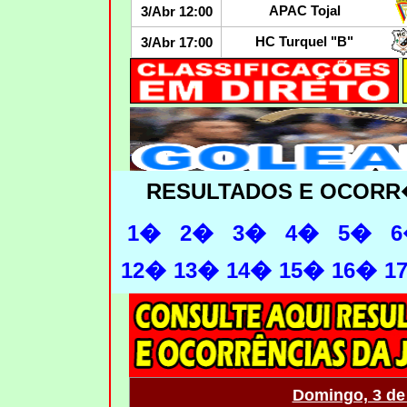
APAC Tojal
3/Abr 12:00
HC Turquel "B"
3/Abr 17:00
RESULTADOS E OCORR
1�
2�
3�
4�
5�
6
12�
13�
14�
15�
16�
1
Domingo, 3 de 