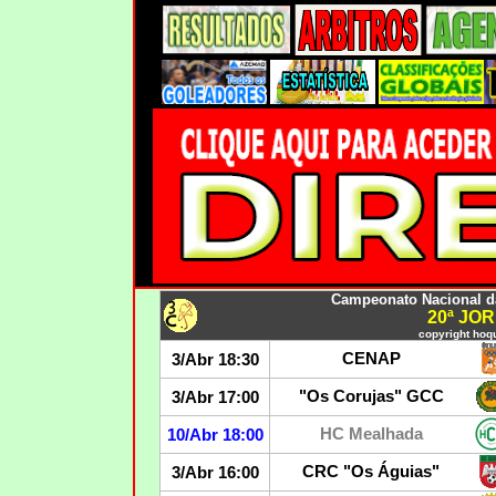
Campeonato Nacional da 
20ª JO
copyright hoqu
CENAP
3/Abr 18:30
"Os Corujas" GCC
3/Abr 17:00
HC Mealhada
10/Abr 18:00
CRC "Os Águias"
3/Abr 16:00