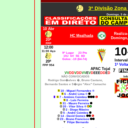
3ª Divisão Zona
Domingo, 3 de 
10 Abr
Realiza
HC Mealhada
Domingo,
20ª
FPP
12:00
10
11:00 Aço
9º Lugar 23 Pts
19J 6V 5E 8D
Golos: -10 (64-74)
Interval
20ª
1ª Volta
FPP 954
APAC Tojal
7
VV
DD
V
DD
VV
E
V
D
EEE
DD
E
D
NÃO CONVOCADOS
Inf
Rodrigo Gon�alves �, Bruno Caetano,
Bernardo Santos
e
S�rgio "Alex" Camacho
10 - Miguel Fernandes ®
6 - André Lima ©
7 - António Coimbra
8 - Luís Ferreira
31 - Mauro Ferreira
20 - Vítor Silva ®
2 - Diogo Ribeiro
5 - André Coimbra
14 - David Gomes
23 - Bruno Francisco
Filipe Bernardo