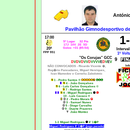
Antóni
Pavilhão Gimnodesportivo de 
1
17:00
5º Lugar 32 Pts
17J 10V 2E 5D
20ª
Golos: +31 (85-54)
Interval
FPP 951
1ª Volt
"Os Corujas" GCC
9
D
V
D
V
D
VV
D
VVVV
E
D
V
E
V
Inf
NÃO CONVOCADOS -
Ricardo Vicente �,
Rog�rio Pancadares, Miguel Henriques,
Ivan Mamedov e Corneliu Zabolotnic
1 - Pedro Santos ®
4 - João Gonçalves
6 - Luís Carlos Gonçalves ©
7 - Rodrigo Santos
8 - Miguel Rodrigues
10 - Luís Cavaco ®
2 - Pedro Morais
3 - Samuel Nunes
5 - Diogo Carvalho
9 - Duarte Prazeres
João Montez
1-1
Miguel Rodrigues
6' 1�P
Miguel Rodrigues 8' 1�P (jogo parado)