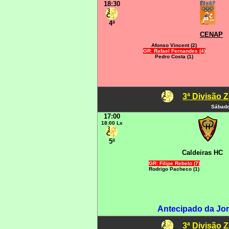
18:30
4ª
CENAP
Afonso Vincent (2)
GR: Rafael Fernandes (4)
Pedro Costa (1)
3ª Divisão 
Sábado
17:00
18:00 Lx
5ª
Caldeiras HC
GR: Filipe Rebelo (7)
Rodrigo Pacheco (1)
Antecipado da Jor
3ª Divisão 