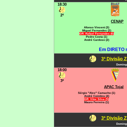
18:30
2ª
CENAP
Afonso Vincent (3)
Miguel Fernandes (2)
GR: Rafael Fernandes (6)
Pedro Costa (1)
André Cardoso (2)
Em DIRETO 
3ª Divisão 
Domingo
18:00
3ª
APAC Tojal
Sérgio "Alex" Camacho (1)
André Coimbra (4)
GR: Vítor Silva (5)
Mauro Ferreira (1)
3ª Divisão 
Domingo