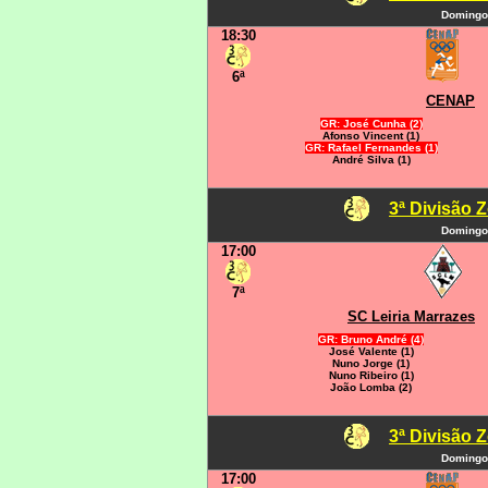
Domingo
18:30
6ª
CENAP
GR: José Cunha (2)
Afonso Vincent (1)
GR: Rafael Fernandes (1)
André Silva (1)
3ª Divisão 
Domingo
17:00
7ª
SC Leiria Marrazes
GR: Bruno André (4)
José Valente (1)
Nuno Jorge (1)
Nuno Ribeiro (1)
João Lomba (2)
3ª Divisão 
Domingo
17:00