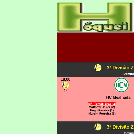
3ª Divisão 
Doming
18:00
1ª
HC Mealhada
GR: Tomás Brás (2)
Matthew Baker (2)
Hugo Pereira (1)
Martim Ferreira (1)
3ª Divisão 
Domingo