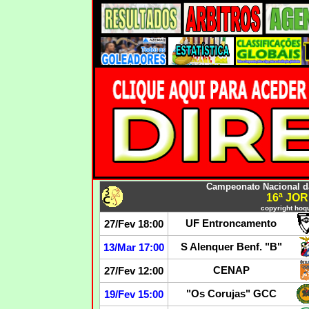
Campeonato Nacional da 
16ª JO
copyright hoqu
UF Entroncamento
27/Fev 18:00
S Alenquer Benf. "B"
13/Mar 17:00
CENAP
27/Fev 12:00
"Os Corujas" GCC
19/Fev 15:00