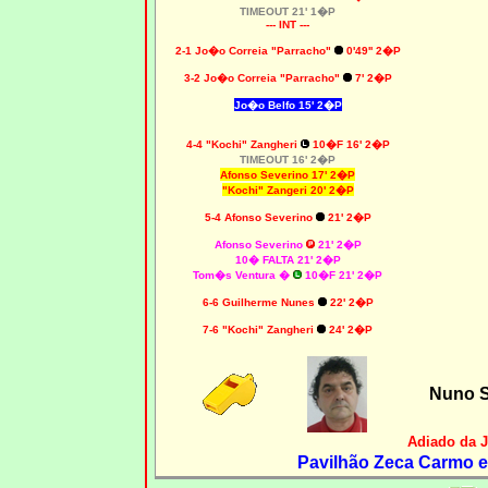
TIMEOUT 21' 1�P
--- INT ---
2-1 Jo�o Correia "Parracho"
0'49'' 2�P
3-2 Jo�o Correia "Parracho"
7' 2�P
Jo�o Belfo 15' 2�P
4-4 "Kochi" Zangheri
10�F 16' 2�P
TIMEOUT 16' 2�P
Afonso Severino 17' 2�P
"Kochi" Zangeri 20' 2�P
5-4 Afonso Severino
21' 2�P
Afonso Severino
21' 2�P
10� FALTA 21' 2�P
Tom�s Ventura
�
10�F 21' 2�P
6-6 Guilherme Nunes
22' 2�P
7-6 "Kochi" Zangheri
24' 2�P
Nuno 
Adiado da 
Pavilhão Zeca Carmo e