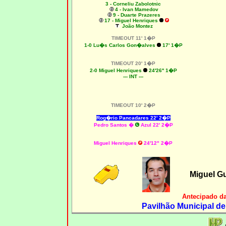
3 - Corneliu Zabolotnic
4 - Ivan Mamedov
9 - Duarte Prazeres
17 - Miguel Henriques
João Montez
TIMEOUT 11' 1�P
1-0 Lu�s Carlos Gon�alves
17' 1�P
TIMEOUT 20' 1�P
2-0 Miguel Henriques
24'26'' 1�P
--- INT ---
TIMEOUT 10' 2�P
Rog�rio Pancadares 22' 2�P
Pedro Santos �
Azul 22' 2�P
Miguel Henriques
24'12" 2�P
Miguel G
Antecipado d
Pavilhão Municipal d