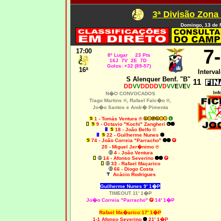
3ª Divisão Zona
Domingo, 13 de 
7
17:00
8º Lugar 23 Pts
16J 7V 2E 7D
Golos: +32 (89-57)
16ª
Interval
S Alenquer Benf. "B"
11
DD
VV
DDDD
V
D
VV
E
V
E
V
Inf
N�O CONVOCADOS
Tiago Martins ®, Rafael Falc�o ®,
Jo�o Santos e Andr� Pimenta
1 - Tomás Ventura ®
9 - Octavio "Kochi" Zangheri
18 - João Belfo ©
22 - Guilherme Nunes
74 - João Correia "Parracho"
20 - Miguel Jer�nimo ®
4 - João Ventura
14 - Afonso Severino
33 - Rafael Maçarico
66 - Diogo Costa
Acácio Rodrigues
Guilherme Nunes 9' 1�P
TIMEOUT 11' 1�P
Jo�o Correia "Parracho"
14' 1�P
Rafael Ma�arico 17' 1�P
1-1 Afonso Severino
21' 1�P