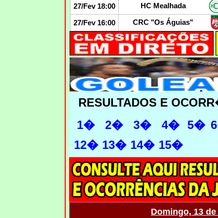
HC Mealhada
27/Fev 18:00
CRC "Os Águias"
27/Fev 16:00
RESULTADOS E OCORR
1�
2�
3�
4�
5�
12�
13�
14�
15�
Domingo, 13 de