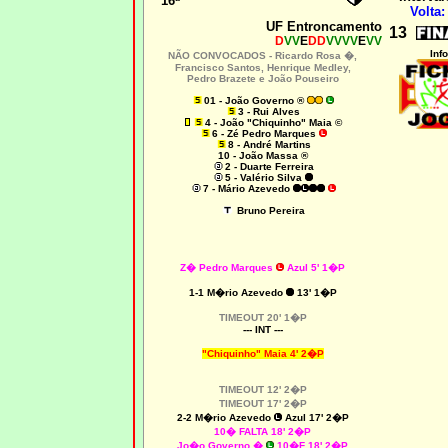
16ª
Volta:
UF Entroncamento
13
D
VV
E
DD
VVVV
E
VV
Info
NÃO CONVOCADOS -
Ricardo Rosa �,
Francisco Santos, Henrique Medley,
Pedro Brazete e João Pouseiro
01 - João Governo ®
3 - Rui Alves
4 - João "Chiquinho" Maia ©
6 - Zé Pedro Marques
8 - André Martins
10 - João Massa ®
2 - Duarte Ferreira
5 - Valério Silva
7 - Mário Azevedo
Bruno Pereira
Z� Pedro Marques
Azul 5' 1�P
1-1 M�rio Azevedo
13' 1�P
TIMEOUT 20' 1�P
--- INT ---
"Chiquinho" Maia 4' 2�P
TIMEOUT 12' 2�P
TIMEOUT 17' 2�P
2-2 M�rio Azevedo
Azul 17' 2�P
10� FALTA 18' 2�P
Jo�o Governo �
10�F 18' 2�P