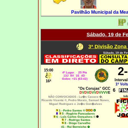
Pavilhão Municipal da Mea
Sábado, 19 de Fe
3ª Divisão Zona
Sábado, 19 de Fe
2
-
15:00
4º Lugar 25 Pts
13J 8V 1E 4D
Golos: +21 (63-42)
Interval
16ª
1ª Volt
"Os Corujas" GCC
6
D
V
D
V
D
VV
D
VVVV
E
Inf
NÃO CONVOCADOS -
Lu�s Cavaco �,
Ricardo Vicente ®, Pedro Morais, Samuel Nunes,
Miguel Rodrigues e Jo�o Gon�alves
1 - Pedro Santos ®
5 - Rogério Pancadares
6 - Luís Carlos Gonçalves ©
7 - Rodrigo Santos
8 - Diogo Carvalho
41 - Rui Borreicho �