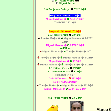
84 - Fábio Vieira
Miguel Ferraz
1-0
Benjamin Oldroyd
0'42'' 1�P
Benjamin Oldroyd 3' 1�P
Miguel Mateus �
Azul 5' 1�P
TIMEOUT 13' 1�P
Benjamin Oldroyd 20' 1�P
2
-1 Hugo Pereira
23'' 1�P
Tom�s Br�s �
Miguel Mateus � 24'26''
1�P
Miguel Mateus �
24'26" 1�P
--- INT ---
Miguel Mateus �
Tom�s Br�s � INT
Tom�s Br�s �
Miguel Mateus � 4' 2�P
Miguel Mateus �
4' 2�P
Miguel Mateus �
Tom�s Br�s � 4' 2�P
3-1 F�bio Vieira
8' 2�P
4-1 Matthew Baker
8' 2�P
TIMEOUT 8' 2�P
Cole O'Donovan
11' 2�P
10� FALTA 11' 2�P
Tom�s Br�s �
Miguel Mateus � 11' 2�P
Miguel Mateus �
10�F 11' 2�P
5-2 F�bio Vieira
23' 2�P
Marco 