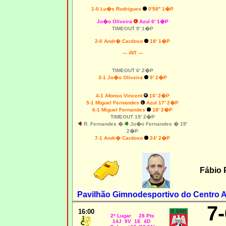
1-0
Lu�s Rodrigues
0'58'' 1�P
Jo�o Oliveira
Azul 6' 1�P
TIMEOUT 9' 1�P
2-0 Andr� Cardoso
18' 1�P
--- iNT ---
TIMEOUT 6' 2�P
3-1
Jo�o Oliveira
9' 2�P
4-1
Afonso Vincent
16' 2�P
5-1 Miguel Fernandes
Azul 17' 2�P
6-1 Miguel Fernandes
18' 2�P
TIMEOUT 19' 2�P
R. Fernandes �
Jo�o Fernandes � 19'
2�P
7-1 Andr� Cardoso
24' 2�P
Fábio 
Pavilhão Gimnodesportivo do Centro At
7-
16:00
2º Lugar 28 Pts
14J 9V 1E 4D