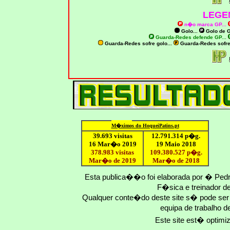
LEGE
n�o marca GP
...
Golo...
Golo de
G
Guarda-Redes defende GP...
Guarda-Redes sofre golo...
Guarda-Redes sofr
M�ximo
s do HoqueiPatins.pt
39.693 visitas
12
.791.
314
p�g.
16 Mar�o 2019
19 Maio 2018
378.983 visitas
109.
380
.
527
p�g.
Mar�o de 2019
Mar�o
de 201
8
Esta publica��o foi elaborada por � Ped
F�sica e treinador 
Qualquer conte�do deste site s� pode se
equipa de trabalho d
Este site est� optim