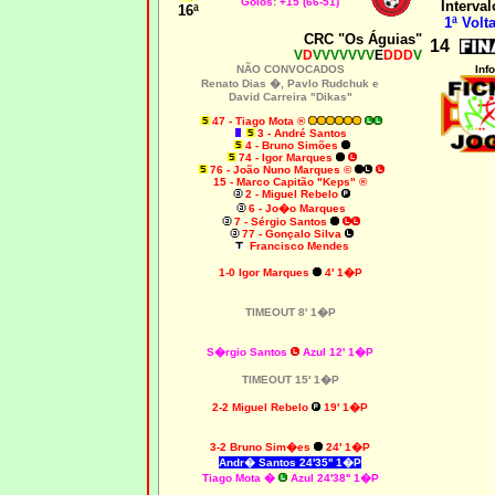
Golos: +15 (66-51)
Interval
16ª
1ª Volta
CRC "Os Águias"
14
V
D
VVVVVVV
E
DDD
V
NÃO CONVOCADOS
Info
Renato Dias �, Pavlo Rudchuk e
David Carreira "Dikas"
47 - Tiago Mota ®
3 - André Santos
4 - Bruno Simões
74 - Igor Marques
76 - João Nuno Marques ©
15 - Marco Capitão "Keps" ®
2 - Miguel Rebelo
6 - Jo�o Marques
7 - Sérgio Santos
77 - Gonçalo Silva
Francisco Mendes
1-0
Igor Marques
4' 1�P
TIMEOUT 8' 1�P
S�rgio Santos
Azul 12' 1�P
TIMEOUT 15' 1�P
2-2 Miguel Rebelo
19' 1�P
3-2 Bruno Sim�es
24' 1�P
Andr� Santos 24'35'' 1�P
Tiago Mota �
Azul 24'38'' 1�P