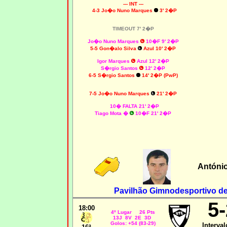
--- INT ---
4-3 Jo�o Nuno Marques
3' 2�P
TIMEOUT 7' 2�P
Jo�o Nuno Marques
10�F 9' 2�P
5-5 Gon�alo Silva
Azul 10' 2�P
Igor Marques
Azul 12' 2�P
S�rgio Santos
12' 2�P
6-5 S�rgio Santos
14' 2�P (PwP)
7-5 Jo�o Nuno Marques
21' 2�P
10� FALTA 21' 2�P
Tiago Mota �
10�F 21' 2�P
Antóni
Pavilhão Gimnodesportivo de 
5-
18:00
4º Lugar 26 Pts
13J 8V 2E 3D
Golos: +54 (83-29)
Interval