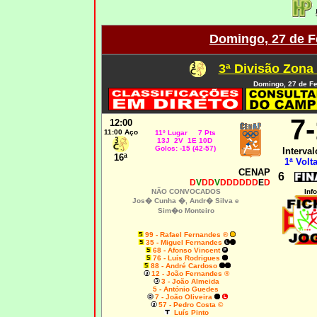
Domingo, 27 de F
3ª Divisão Zona
Domingo, 27 de Fe
7
12:00
11:00 Aço
11º Lugar 7 Pts
13J 2V 1E 10D
Golos: -15 (42-57)
Interval
16ª
1ª Volta
CENAP
6
D
V
DD
V
DDDDDD
E
D
NÃO CONVOCADOS
Info
Jos� Cunha �, Andr� Silva e
Sim�o Monteiro
99 - Rafael Fernandes ®
35 - Miguel Fernandes
68 - Afonso Vincent
76 - Luís Rodrigues
88 - André Cardoso
12 - João Fernandes ®
3 - João Almeida
5 - António Guedes
7 - João Oliveira
57 - Pedro Costa ©
Luís Pinto