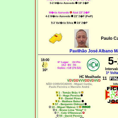
3-2 M�rio Azevedo
18' 2�P
M�rio Azevedo
Azul 22' 2�P
4-2 M�rio Azevedo
22' 2�P (PwP)
5-2 Val�rio Silva
24' 2�P
Paulo C
Pavilhão José Albano M
5-
18:00
6º Lugar 24 Pts
15J 8V 7D
Golos: +18 (70-52)
Interval
16ª
1ª Volta
HC Mealhada
11
V
D
V
DD
VVV
DD
V
D
VV
D
NÃO CONVOCADOS -
Miguel Cunha,
Info
Paulo Ferreira e Marcelo André
1 - Tomás Brás ®
3 - Hugo Pereira
8 - Daniel Pires
9 - Matthew Baker
57 - Benjamin Oldroyd
10 - Miguel Mateus ®
6 - Bruno Lima "King" ©
7 - Cole O'Donovan
55 - David Pereira