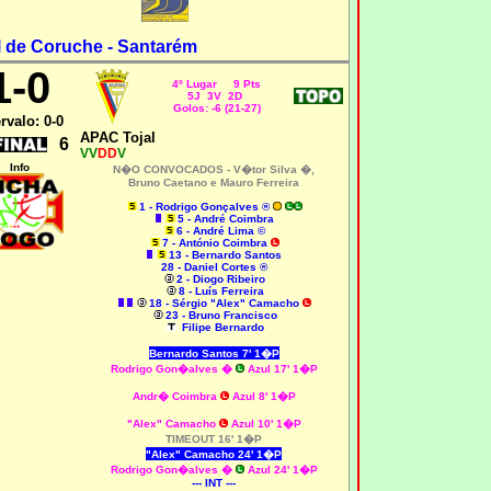
l de Coruche - Santarém
1
-0
4º Lugar 9 Pts
5J 3V 2D
Golos: -6 (21-27)
ervalo: 0-0
APAC Tojal
6
VV
DD
V
Info
N�O CONVOCADOS -
V�tor Silva �,
Bruno Caetano
e
Mauro Ferreira
1 - Rodrigo Gonçalves ®
5 - André Coimbra
6 - André Lima ©
7 - António Coimbra
13 - Bernardo Santos
28 - Daniel Cortes ®
2 - Diogo Ribeiro
8 - Luís Ferreira
18 - Sérgio "Alex" Camacho
23 - Bruno Francisco
Filipe Bernardo
Bernardo Santos 7' 1�P
Rodrigo Gon�alves �
Azul 17' 1�P
Andr� Coimbra
Azul 8' 1�P
"Alex" Camacho
Azul 10' 1�P
TIMEOUT 16' 1�P
"Alex" Camacho 24' 1�P
Rodrigo Gon�alves �
Azul 24' 1�P
--- INT ---