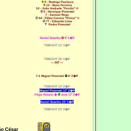
9 - Rodrigo Pacheco
12 - Nuno Ferreira
10 - João Andrade "Ferrão" ®
5 - Henrique Pimentel
7 - Samuel Rego
44 - Fábio Correia "Pirica" ©
77 - Eduardo Lima
Pedro Pimentel
Daniel Botelho
9' 1�P
TIMEOUT 12' 1�P
TIMEOUT 20' 1�P
--- INT ---
7-1 Miguel Pimentel
6' 2�P
TIMEOUT 13' 2�P
Miguel Pimentel 17' 2�P
Filipe Rebelo �
Azul 17' 2�P
Daniel Botelho 20' 2�P
TIMEOUT 23' 2�P
ão César