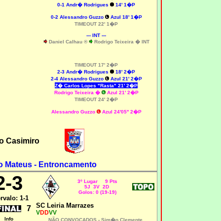
0-1 Andr� Rodrigues
14' 1�P
0-2 Alessandro Guzzo
Azul 18' 1�P
TIMEOUT 22' 1�P
--- INT ---
Daniel Calhau ®
Rodrigo Teixeira � INT
TIMEOUT 17' 2�P
2-3 Andr� Rodrigues
18' 2�P
2-4 Alessandro Guzzo
Azul 21' 2�P
Z� Carlos Lopes "Rasta" 21' 2�P
Rodrigo Teixeira �
Azul 21' 2�P
TIMEOUT 24' 2�P
Alessandro Guzzo
Azul 24'05'' 2�P
lo Casimiro
o Mateus - Entroncamento
2-3
3º Lugar 9 Pts
5J 3V 2D
Golos: 0 (19-19)
ervalo: 1-1
SC Leiria Marrazes
7
V
DD
VV
Info
NÃO CONVOCADOS -
Sim�o Clemente,