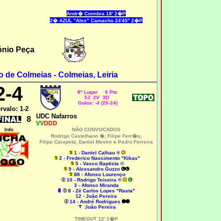
Andr� Coimbra 18' 2�P
2� AZUL "Alex" Camacho 24'45'' 2�P
ónio Peça
de Colmeias - Colmeias, Leiria
2
-4
8º Lugar 6 Pts
5J 2V 3D
Golos: -4 (20-24)
ervalo: 1-2
UDC Nafarros
8
VV
DDD
Info
NÃO CONVOCADOS
Rodrigo Castelhano �, Filipe Ferr�o,
Filipe Carapeta, Daniel Mestre e Pedro Ferreira
1 - Daniel Calhau ®
2 - Frederico Nascimento "Kikas"
5 - Vasco Baptista ©
9 - Alessandro Guzzo
88 - Afonso Lourenço
10 - Rodrigo Teixeira ®
3 - Afonso Miranda
8 - Zé Carlos Lopes "Rasta"
12 - João Pereira
14 - André Rodrigues
João Pereira
TIMEOUT 12' 1�P