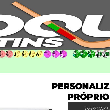
hoqueipatins.pt