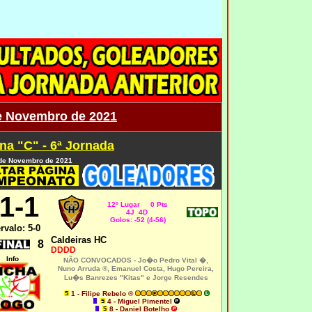
e Novembro de 2021
na "C" - 6ª Jornada
de Novembro de 2021
1
-1
12º Lugar 0 Pts
4J 4D
Golos: -52 (4-56)
ervalo: 5-0
Caldeiras HC
8
DDDD
Info
NÃO CONVOCADOS -
Jo�o Pedro Vital �,
Nuno Arruda ®
,
Emanuel Costa, Hugo Pereira,
Lu�s Banrezes "Kitas" e Jorge Resendes
1 - Filipe Rebelo ®
4 - Miguel Pimentel
8 - Daniel Botelho