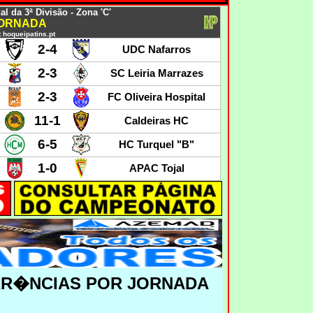
 da 3ª Divisão - Zona 'C'
JORNADA
 hoqueipatins.pt
2-4
UDC Nafarros
2-3
SC Leiria Marrazes
2-3
FC Oliveira Hospital
11-1
Caldeiras HC
6-5
HC Turquel "B"
1-0
APAC Tojal
RR�NCIAS POR JORNADA