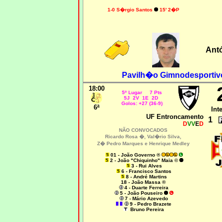
1-0 S�rgio Santos
15' 2�P
Ant
Pavilh�o Gimnodesportivo 
18:00
5º Lugar 7 Pts
5J 2V 1E 2D
Golos: +27 (36-9)
6ª
Int
UF Entroncamento
1
D
VV
E
D
NÃO CONVOCADOS
Ricardo Rosa �, Val�rio Silva,
Z� Pedro Marques e Henrique Medley
01 - João Governo ®
2 - João "Chiquinho" Maia ©
3 - Rui Alves
6 - Francisco Santos
8 - André Martins
18 - João Massa ®
4 - Duarte Ferreira
5 - João Pouseiro
7 - Mário Azevedo
9 - Pedro Brazete
Bruno Pereira