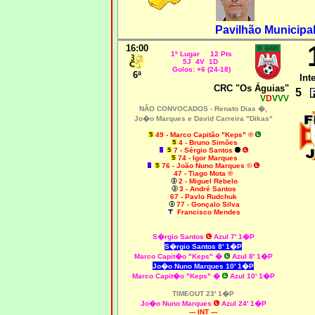
Pavilhão Municipa
16:00
1º Lugar 12 Pts
5J 4V 1D
Golos: +6 (24-18)
6ª
Int
CRC "Os Águias"
5
V
D
VVV
NÃO CONVOCADOS -
Renato Dias �,
Jo�o Marques e David Carreira "Dikas"
49 - Marco Capitão "Keps" ®
4 - Bruno Simões
7 - Sérgio Santos
74 - Igor Marques
76 - João Nuno Marques ©
47 - Tiago Mota ®
2 - Miguel Rebelo
3 - André Santos
67 - Pavlo Rudchuk
77 - Gonçalo Silva
Francisco Mendes
S�rgio Santos
Azul 7' 1�P
S�rgio Santos 8' 1�P
Marco Capit�o "Keps" �
Azul 8' 1�P
Jo�o Nuno Marques 10' 1�P
Marco Capit�o "Keps" �
Azul 10' 1�P
TIMEOUT 23' 1�P
Jo�o Nuno Marques
Azul 24' 1�P
--- INT ---