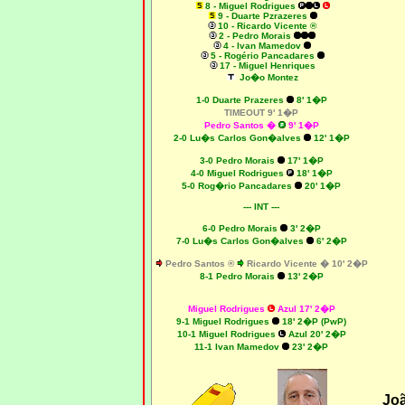
8 - Miguel Rodrigues
9 - Duarte Pzrazeres
10 - Ricardo Vicente ®
2 - Pedro Morais
4 - Ivan Mamedov
5 - Rogério Pancadares
17 - Miguel Henriques
Jo�o Montez
1-0 Duarte Prazeres
8' 1�P
TIMEOUT 9' 1�P
Pedro Santos �
9' 1�P
2-0 Lu�s Carlos Gon�alves
12' 1�P
3-0 Pedro Morais
17' 1�P
4-0 Miguel Rodrigues
18' 1�P
5-0 Rog�rio Pancadares
20' 1�P
--- INT ---
6-0 Pedro Morais
3' 2�P
7-0 Lu�s Carlos Gon�alves
6' 2�P
Pedro Santos ®
Ricardo Vicente � 10' 2�P
8-1 Pedro Morais
13' 2�P
Miguel Rodrigues
Azul 17' 2�P
9-1 Miguel Rodrigues
18' 2�P (PwP)
10-1 Miguel Rodrigues
Azul 20' 2�P
11-1 Ivan Mamedov
23' 2�P
Jo