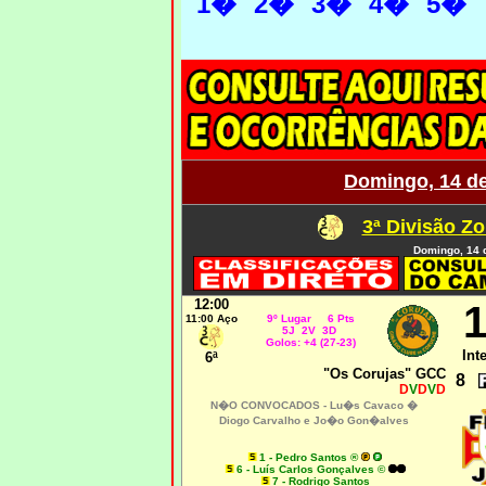
1�
2�
3�
4�
5�
Domingo, 14 d
3ª Divisão Zo
Domingo, 14 
12:00
1
11:00 Aço
9º Lugar 6 Pts
5J 2V 3D
Golos: +4 (27-23)
Int
6ª
"Os Corujas" GCC
8
D
V
D
V
D
N�O CONVOCADOS -
Lu�s Cavaco �
Diogo Carvalho e
Jo�o Gon�alves
1 - Pedro Santos ®
6 - Luís Carlos Gonçalves ©
7 - Rodrigo Santos