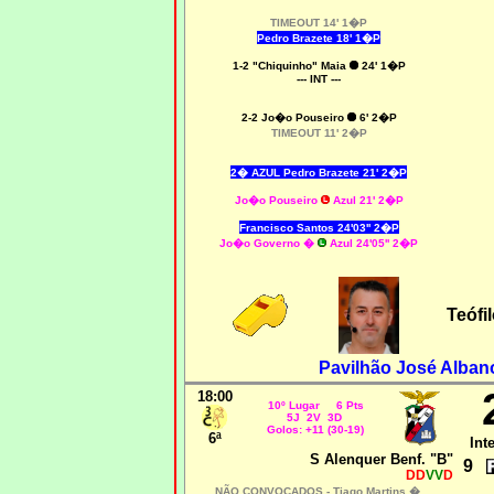
TIMEOUT 14' 1�P
Pedro Brazete 18' 1�P
1-2 "Chiquinho" Maia
24' 1�P
--- INT ---
2-2 Jo�o Pouseiro
6' 2�P
TIMEOUT 11' 2�P
2� AZUL Pedro Brazete 21' 2�P
Jo�o Pouseiro
Azul 21' 2�P
Francisco Santos 24'03'' 2�P
Jo�o Governo �
Azul 24'05'' 2�P
Teófi
Pavilhão José Alban
18:00
10º Lugar 6 Pts
5J 2V 3D
Golos: +11 (30-19)
6ª
Int
S Alenquer Benf. "B"
9
DD
VV
D
NÃO CONVOCADOS -
Tiago Martins �,