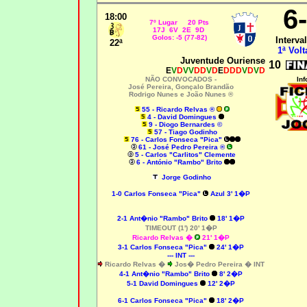
6
18:00
7º Lugar 20 Pts
17J 6V 2E 9D
Golos: -5 (77-82)
Interval
22ª
1ª Volt
Juventude Ouriense
10
E
V
D
VV
DD
V
D
E
DDD
V
D
V
D
NÃO CONVOCADOS -
Inf
José Pereira, Gonçalo Brandão
Rodrigo Nunes e João Nunes ®
55 - Ricardo Relvas ®
4 - David Domingues
9 - Diogo Bernardes ©
57 - Tiago Godinho
76 - Carlos Fonseca "Pica"
61 - José Pedro Pereira ®
5 - Carlos "Carlitos" Clemente
6 - António "Rambo" Brito
Jorge Godinho
1-0
Carlos Fonseca "Pica"
Azul 3' 1�P
2-1
Ant�nio "Rambo" Brito
18' 1�P
TIMEOUT (1') 20' 1�P
Ricardo Relvas �
21' 1�P
3-1
Carlos Fonseca "Pica"
24' 1�P
--- INT ---
Ricardo Relvas �
Jos� Pedro Pereira �
INT
4-1
Ant�nio "Rambo" Brito
8' 2�P
5-1
David Domingues
12' 2�P
6-1
Carlos Fonseca "Pica"
18' 2�P