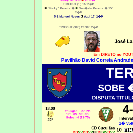
TIMEOUT (1') 15' 2�P
"Ricky" Pereira �
Gon�alo Pereira � 15'
2�P
5-1
Manuel Neves
Azul 17' 2�P
TIMEOUT (30") 24'30" 2�P
José La
Em DIRETO no YOUT
Pavilhão David Correia Andrade
TE
SOBE 
DISPUTA TITU
4
18:00
5º Lugar 27 Pts
17J 8V 3E 6D
Golos: -4 (71-75)
Interval
22ª
1� Volt
CD Cucujães
10
DD
VV
DD
VV
EE
D
E
VV
D
VV