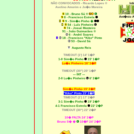
NÃO CONVOCADOS -
Ricardo Lopes ®
Inf
Avelino Amorim e Jo�o Moreira
10 - Bruno Sá ®
A
nt�nio A
8 - Francisco Estrela
e
9 - Sim�o Pinho �
54 - Luís Pinheiro
74 - Josué Monteiro
91 - João Guimarães ®
6 - André Soares
18 - Francisco "Kiko" Pinto
53 - David Sá
Augusto Reis
TIMEOUT (1') 14' 1�P
1-0
Sim�o Pinho
15' 1�P
Lu�s Pinheiro
16' 1�P
TIMEOUT (30") 20' 1�P
--- INT ---
2-0 Lu�s Pinheiro
6' 2�P
Sim�o Pinho
15' 2�P
"Kiko" Pinto
15' 2�P
TIMEOUT (1') 17' 2�P
3-1
Sim�o Pinho
19' 2�P
4-1
Francisco Estrela
22' 2�P
TIMEOUT (30") 22' 2�P
10� FALTA 24' 2�P
Bruno S� �
10�F 24' 2�P