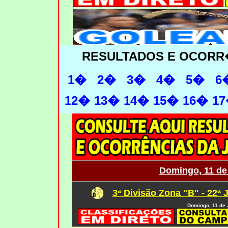
RESULTADOS E OCORR
1�
2�
3�
4�
5�
6
12�
13�
14�
15�
16�
1
Domingo, 11 de
3ª Divisão Zona "B" - 22ª 
Domingo, 11 de 