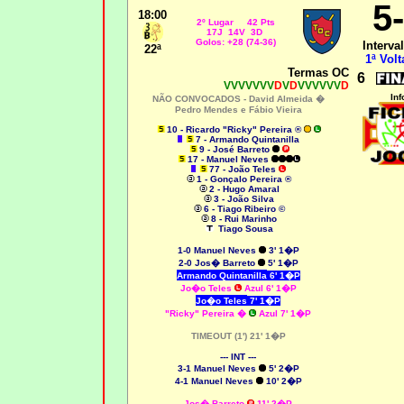
5
18:00
2
º Lugar 42 Pts
17J 14V 3D
Golos: +28 (74-36)
Interval
22ª
1ª Volt
Termas OC
6
VVVVVVV
D
V
D
VVVVVV
D
Inf
NÃO CONVOCADOS -
David Almeida �
Pedro Mendes e Fábio Vieira
10 - Ricardo "Ricky" Pereira ®
7 - Armando Quintanilla
9 - José Barreto
17 - Manuel Neves
77 - João Teles
1 - Gonçalo Pereira ®
2 - Hugo Amaral
3 - João Silva
6 - Tiago Ribeiro ©
8 - Rui Marinho
Tiago Sousa
1-0
Manuel Neves
3' 1�P
2-0 Jos� Barreto
5' 1�P
Armando Quintanilla
6' 1�P
Jo�o Teles
Azul 6' 1�P
Jo�o Teles
7' 1�P
"Ricky" Pereira �
Azul 7' 1�P
TIMEOUT (1') 21' 1�P
--- INT ---
3-1
Manuel Neves
5' 2�P
4-1
Manuel Neves
10' 2�P
Jos� Barreto
11' 2�P