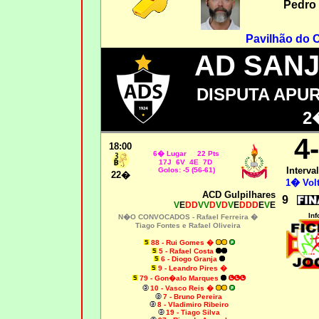
Pedro 
Pavilhão do 
AD SAN
DISPUTA APU
2
4
18:00
6� Lugar 22 Pts
17J 6V 4E 7D
Interval
Golos: -5 (56-61)
22�
1� Volt
ACD Gulpilhares
9
V
E
DD
VV
D
V
D
V
E
DDD
E
V
E
Inf
N�O CONVOCADOS -
Rafael Ferreira �
Tiago Fontes e Rafael Oliveira
88 - Rui Gomes �
5 - Rafael Costa
6 - Diogo Granja
9 - Leandro Pires �
79 - Gon�alo Marques
10 - Vasco Reis �
7 - Bruno Pereira
8 - Vladimiro Ribeiro
19 - Tiago Silva