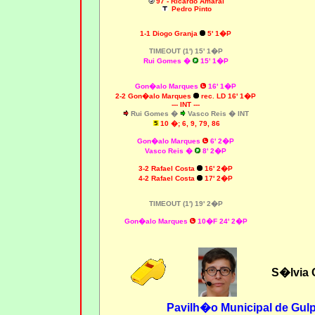
97 - Ricardo Amaral
Pedro Pinto
1-1 Diogo Granja
5' 1�P
TIMEOUT (1') 15' 1�P
Rui Gomes �
15' 1�P
Gon�alo Marques
16' 1�P
2-2 Gon�alo Marques
rec. LD 16' 1�P
--- INT ---
Rui Gomes �
Vasco Reis �
INT
10
�; 6, 9, 79, 86
Gon�alo Marques
6' 2�P
Vasco Reis �
8' 2�P
3-2 Rafael Costa
16' 2�P
4-2 Rafael Costa
17' 2�P
TIMEOUT (1') 19' 2�P
Gon�alo Marques
10�F 24' 2�P
S�lvia 
Pavilh�o Municipal de Gulpi