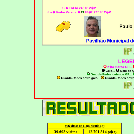
10� FALTA 24'18" 2�P
Jos� Pedro Pereira �
10�F 24'18" 2�P
Paulo 
Pavilhão Municipal 
LEGE
n�o marca GP
...
Golo...
Golo de
G
Guarda-Redes defende GP...
Guarda-Redes sofre golo...
Guarda-Redes sofr
M�ximo
s do HoqueiPatins.pt
39.693 visitas
12
.791.
314
p�g.