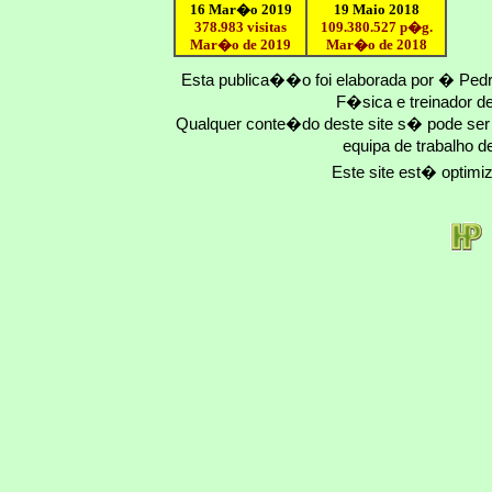
16 Mar�o 2019
19 Maio 2018
378.983 visitas
109.
380
.
527
p�g.
Mar�o de 2019
Mar�o
de 201
8
Esta publica��o foi elaborada por � Ped
F�sica e treinador 
Qualquer conte�do deste site s� pode se
equipa de trabalho d
Este site est� optim