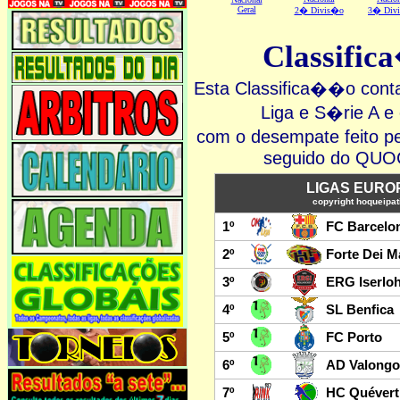
Geral
2� Divis�o
3� Div
Classifi
Esta Classifica��o cont
Liga e S�rie A
com o desempate feit
seguido do Q