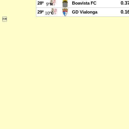
0.3
28º
Boavista FC
9º
0.1
29º
GD Vialonga
10º
