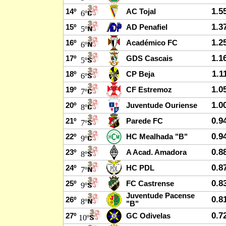
1.5
14º
AC Tojal
6º
1.3
15º
AD Penafiel
5º
1.2
16º
Académico FC
6º
1.1
17º
GDS Cascais
5º
1.1
18º
CP Beja
6º
1.0
19º
CF Estremoz
7º
1.0
20º
Juventude Ouriense
8º
0.9
21º
Parede FC
7º
0.9
22º
HC Mealhada "B"
9º
0.8
23º
A Acad. Amadora
8º
0.8
24º
HC PDL
7º
0.8
25º
FC Castrense
9º
Juventude Pacense
0.8
26º
8º
"B"
0.7
27º
GC Odivelas
10º