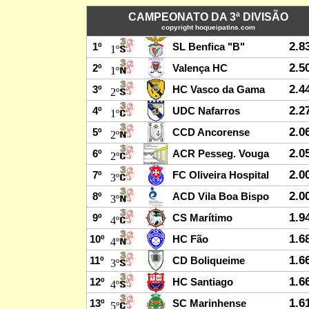
CAMPEONATO DA 3ª DIVISÃO
copyright hoqueipatins.com
2.8
1º
SL Benfica "B"
1º
2.5
2º
Valença HC
1º
2.4
3º
HC Vasco da Gama
2º
2.2
4º
UDC Nafarros
1º
2.0
5º
CCD Ancorense
2º
2.0
6º
ACR Pesseg. Vouga
2º
2.0
7º
FC Oliveira Hospital
3º
2.0
8º
ACD Vila Boa Bispo
3º
1.9
9º
CS Marítimo
4º
1.6
10º
HC Fão
4º
1.6
11º
CD Boliqueime
3º
1.6
12º
HC Santiago
4º
1.6
13º
SC Marinhense
5º