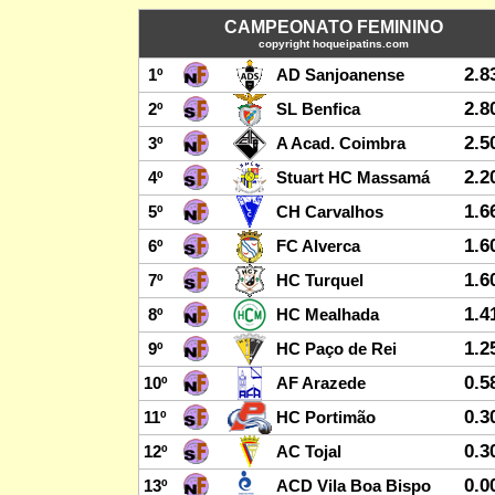
CAMPEONATO FEMININO
copyright hoqueipatins.com
2.8
1º
AD Sanjoanense
2.8
2º
SL Benfica
2.5
3º
A Acad. Coimbra
2.2
4º
Stuart HC Massamá
1.6
5º
CH Carvalhos
1.6
6º
FC Alverca
1.6
7º
HC Turquel
1.4
8º
HC Mealhada
1.2
9º
HC Paço de Rei
0.5
10º
AF Arazede
0.3
11º
HC Portimão
0.3
12º
AC Tojal
0.0
13º
ACD Vila Boa Bispo