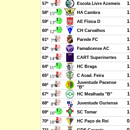
1
57º
Escola Livre Azemeis
9º
1
58º
HA Cambra
15º
1
59º
AE Física D
13º
1
60º
CH Carvalhos
12º
1
61º
Parede FC
7º
1
62º
Famalicense AC
9º
1
63º
CART Superinertes
14º
1
64º
HC Braga
11º
1
65º
C Acad. Feira
15º
Juventude Pacense
1
66º
8º
"B"
1
67º
HC Mealhada "B"
9º
1
68º
Juventude Ouriense
8º
1
69º
SC Tomar
16º
0
70º
HC Paço de Rei
16º
0