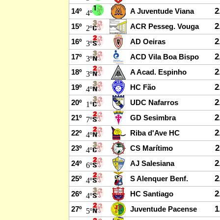
2
14º
A Juventude Viana
4º
2
15º
ACR Pesseg. Vouga
2º
2
16º
AD Oeiras
3º
2
17º
ACD Vila Boa Bispo
3º
2
18º
A Acad. Espinho
3º
2
19º
HC Fão
4º
2
20º
UDC Nafarros
1º
2
21º
GD Sesimbra
7º
2
22º
Riba d'Ave HC
4º
2
23º
CS Marítimo
4º
2
24º
AJ Salesiana
6º
2
25º
S Alenquer Benf.
4º
2
26º
HC Santiago
4º
1
27º
Juventude Pacense
5º