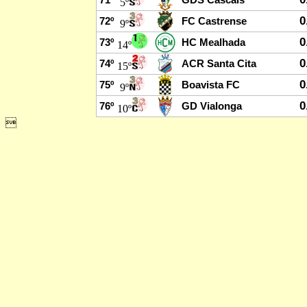
71º
GDS Cascais
5º
0
72º
FC Castrense
9º
0
73º
HC Mealhada
14º
0
74º
ACR Santa Cita
15º
0
75º
Boavista FC
9º
0
76º
GD Vialonga
10º
