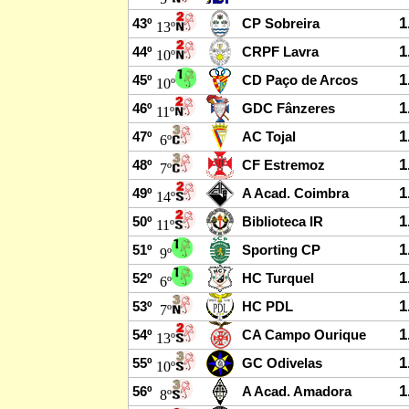
1
43º
CP Sobreira
13º
1
44º
CRPF Lavra
10º
1
45º
CD Paço de Arcos
10º
1
46º
GDC Fânzeres
11º
1
47º
AC Tojal
6º
1
48º
CF Estremoz
7º
1
49º
A Acad. Coimbra
14º
1
50º
Biblioteca IR
11º
1
51º
Sporting CP
9º
1
52º
HC Turquel
6º
1
53º
HC PDL
7º
1
54º
CA Campo Ourique
13º
1
55º
GC Odivelas
10º
1
56º
A Acad. Amadora
8º