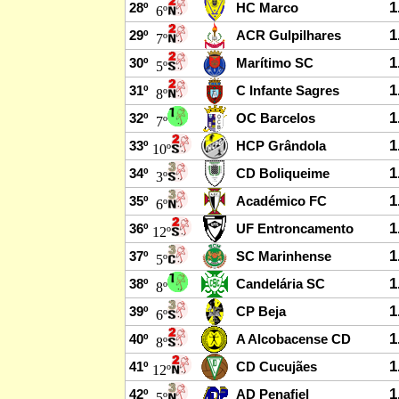
1
28º
HC Marco
6º
1
29º
ACR Gulpilhares
7º
1
30º
Marítimo SC
5º
1
31º
C Infante Sagres
8º
1
32º
OC Barcelos
7º
1
33º
HCP Grândola
10º
1
34º
CD Boliqueime
3º
1
35º
Académico FC
6º
1
36º
UF Entroncamento
12º
1
37º
SC Marinhense
5º
1
38º
Candelária SC
8º
1
39º
CP Beja
6º
1
40º
A Alcobacense CD
8º
1
41º
CD Cucujães
12º
1
42º
AD Penafiel
5º