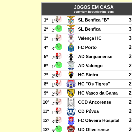
JOGOS EM CASA
copyright hoqueipatins.com
3
1º
SL Benfica "B"
1º
3
2º
SL Benfica
2º
3
3º
Valença HC
1º
2
4º
FC Porto
3º
2
5º
AD Sanjoanense
2º
2
6º
AD Valongo
1º
2
7º
HC Sintra
2º
2
8º
HC "Os Tigres"
1º
2
9º
HC Vasco da Gama
2º
2
10º
CCD Ancorense
2º
2
11º
CD Póvoa
1º
2
12º
FC Oliveira Hospital
3º
2
13º
UD Oliveirense
5º