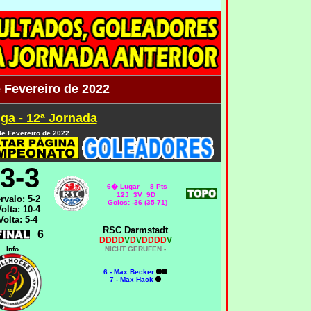
 Fevereiro de 2022
ga - 12ª Jornada
de Fevereiro de 2022
3-3
6� Lugar 8 Pts
12J 3V 9D
ervalo: 5-2
Golos: -36 (35-71)
Volta: 10-4
Volta: 5-4
RSC Darmstadt
6
DDDD
V
D
V
DDDD
V
Info
NICHT GERUFEN -
6 - Max Becker
7 - Max Hack