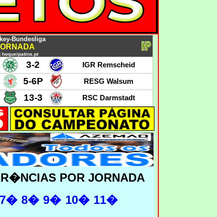
ckey-Bundesliga
 JORNADA
 hoqueipatins.pt
3-2
IGR Remscheid
5-6P
RESG Walsum
13-
3
RSC Darmstadt
RR�NCIAS POR JORNADA
7�
8�
9�
10�
11�