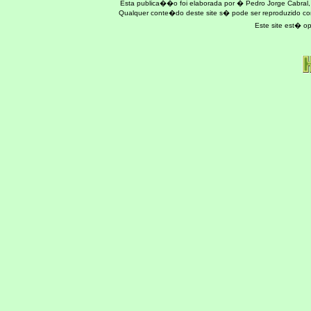
Esta publica��o foi elaborada por � Pedro Jorge Cabral
Qualquer conte�do deste site s� pode ser reproduzido c
Este site est� 