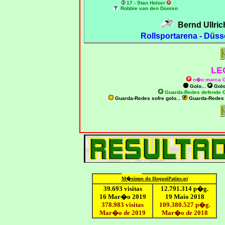
17 - Stan Holzer
Robbie van den Dooren
Bernd Ullri
Rollsportarena - Düss
LE
n�o marca 
Golo...
Golo
Guarda-Redes defende G
Guarda-Redes sofre golo...
Guarda-Redes
M�ximo
s do HoqueiPatins.pt
39.693 visitas
12
.791.
314
p�g.
16 Mar�o 2019
19 Maio 2018
378.983 visitas
109.
380
.
527
p�g.
Mar�o de 2019
Mar�o
de 201
8