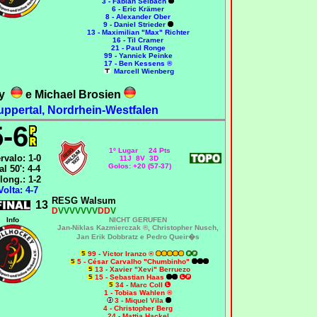
3 - Fabian Selbach
6 - Eric Krämer
8 - Alexander Ober
9 - Daniel Strieder
13 - Maximilian "Max" Richter
16 - Til Cramer
21 - Paul Ronge
99 - Yannick Peinke
17 - Ben Kessens ®
Marcell Wienberg
oy
e Michael Brosien
uppertal, Nordrhein-Westfalen
5-6
1º Lugar 24 Pts
ervalo: 1-0
11J 8V 3D
Golos: +20 (57-37)
al 50': 4-4
long.: 1-2
Volta: 4-7
RESG Walsum
13
D
VVVVVVV
DD
V
Info
NICHT GERUFEN
Jan-Niklas Kazmierczak ®, Christopher Nusch,
Jan Erik Dobbratz e Pedro Queir�s
99 - Victor Iranzo ®
5 - César Carvalho "Chumbinho"
13 - Xavier "Xevi" Berruezo
15 - Sebastian Haas
34 - Marc Coll
1 - Tobias Wahlen ®
3 - Miquel Vila
4 - Christopher Berg
24 - Mattia Hackel