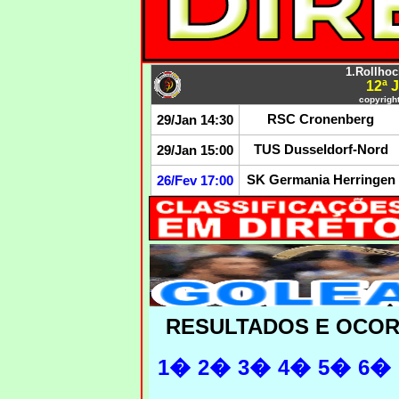
1.Rollho
12ª
copyright
RSC Cronenberg
29/Jan 14:30
TUS Dusseldorf-Nord
29/Jan 15:00
SK Germania Herringen
26/Fev 17:00
RESULTADOS E OCO
1�
2�
3�
4�
5�
6�