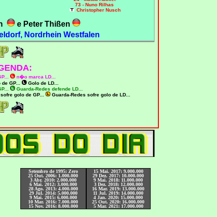
73 - Nuno Rilhas
Christopher Nusch
ch
e Peter Thißen
eldorf, Nordrhein Westfalen
GENDA:
GP
...
n�o marca LD
...
 de
GP
...
Golo de LD
...
P...
Guarda-Redes defende LD
...
 sofre
golo de
GP
...
Guarda-Redes sofre
golo de LD
...
Setembro de 1995: Zero
15 Mai. 2017: 9.000.000
25 Out. 2006: 1.000.000
29 Dez. 2017: 10.000.000
3 Abr. 2010: 2.000.000
9 Mai. 2018: 11.000.000
6 Mai. 2012: 3.000.000
3 Dez. 2018: 12.000.000
28 Ago. 2013: 4.000.000
16 Mar. 2019: 13.000.000
29 Jul. 2014: 5.000.000
11 Jul. 2019: 14.000.000
9 Mai. 2015: 6.000.000
4 Jan. 2020: 15.000.000
10 Mar. 2016: 7.000.000
25 Out. 2020: 16.000.000
15 Nov. 2016: 8.000.000
5 Mar. 2021: 17.000.000