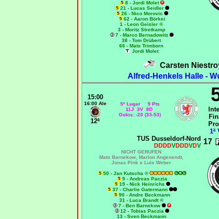
8 - Jordi Molet
21 - Lucas Seidler
26 - Nico Morovic
62 - Aaron Börkei
1 - Leon Geisler ®
3 - Moritz Stretkamp
7 - Marco Bernadowitz
38 - Tom Drübert
66 - Mats Trimborn
Jordi Molet
Carsten Niestr
Alfred-Henkels Halle - W
15:00
16:00 Ale
5º Lugar 9 Pts
Int
11J 3V 8D
Golos: -20 (33-53)
Fin
12ª
Pro
1ª 
TUS Dusseldorf-Nord
17
DDDD
V
DDD
V
D
V
NICHT GERUFEN
Mats Barnekow, Marlon Angenendt,
Jonas Pink e Luis Weber
50 - Jan Kutscha ®
9 - Andreas Paczia
19 - Nick Heinrichs
37 - Charlie Gatermann
90 - Andre Beckmann
31 - Luca Brandt ®
7 - Ben Barnekow
12 - Tobias Paczia
13 - Sven Beckmann