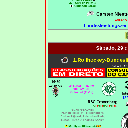
23 - Sercan Polat ®
Christian Zarod
Carsten Niest
Adiado 
Landesleistungszen
Sábado, 29 d
1.Rollhockey-Bundesli
Sábado, 29
14:30
15:30 Ale
4º Lugar 16 Pts
10J 5V 5D
Golos: -4 (41-45)
Int
12ª
1ª 
RSC Cronenberg
V
D
V
D
VV
D
V
DD
NICHT GERUFEN
Patrick Heise ®, Till Mertens ®,
Adrian B�rkei, Sebastian Rath,
Lucas Friese e Thomas Köhler
95 - Fynn Hilbertz ®