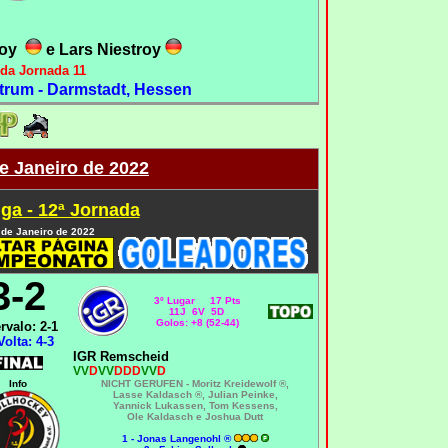
roy
e Lars Niestroy
da Jornada 11
trum - Darmstadt, Hessen
e Janeiro de 2022
ga - 12ª Jornada
 de Janeiro de 2022
3-2
3º Lugar 17 Pts
11J 6V 5D
Golos: +8 (52-44)
ervalo: 2-1
Volta: 4-3
IGR Remscheid
VV
D
VV
DDD
VV
D
Info
NICHT GERUFEN -
Moritz Kreidewolf ®,
Lasse Kaldasch ®, Julian Peinke,
Yannick Lukassen
,
Tom Kessens,
Ole Kaldasch e Joshua Dutt
1 - Jonas Langenohl ®