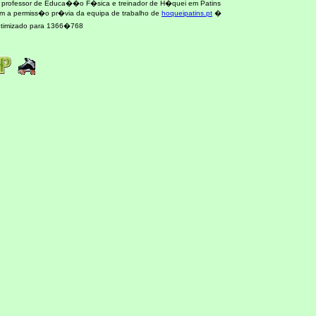
, professor de Educa��o F�sica e treinador de H�quei em Patins
om a permiss�o pr�via da equipa de trabalho de
hoqueipatins.pt
�
optimizado para 1366�768