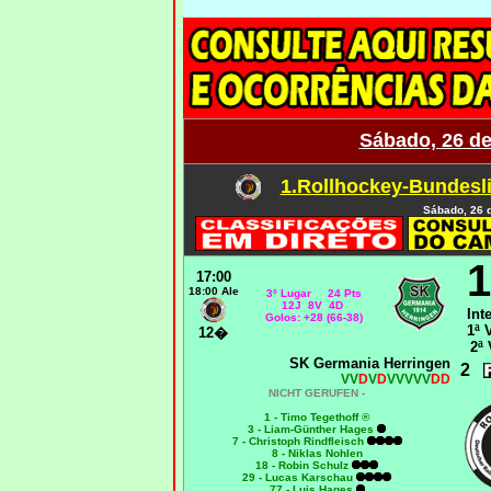
Sábado, 26 de
1.Rollhockey-Bundesli
Sábado, 26 
1
17:00
18:00 Ale
3º Lugar 24 Pts
12J 8V 4D
Int
Golos: +28 (66-38)
1ª 
12�
2ª 
SK Germania Herringen
2
VV
D
V
D
VVVVV
DD
NICHT GERUFEN -
1 - Timo Tegethoff ®
3 - Liam-Günther Hages
7 - Christoph Rindfleisch
8 - Niklas Nohlen
18 - Robin Schulz
29 - Lucas Karschau
77 - Luis Hages