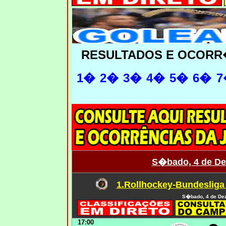
RESULTADOS E OCORR
1�
2�
3�
4�
5�
6�
7
S�bado, 4 de De
1.Rollhockey-Bundesliga
S�bado, 4 de De
17:00