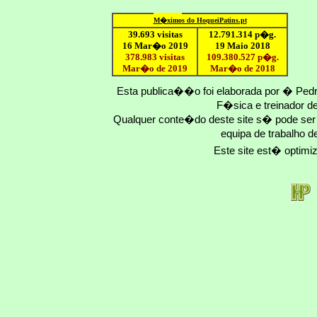
M�ximo
s do HoqueiPatins.pt
39.693 visitas
12
.791.
314
p�g.
16 Mar�o 2019
19 Maio 2018
378.983 visitas
109.
380
.
527
p�g.
Mar�o de 2019
Mar�o
de 201
8
Esta publica��o foi elaborada por � Ped
F�sica e treinador 
Qualquer conte�do deste site s� pode se
equipa de trabalho d
Este site est� optim