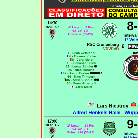
Sábado, 27 de No
8
14:30
15:30 Ale
4º Lugar 9 Pts
6J 3V 3D
Golos: -2 (21-23)
Interval
9ª
1ª Volt
RSC Cronenberg
6
V
D
V
D
V
D
1 - Leon Geisler ®
Inf
4 - Thomas Köhler
8 - Jordi Molet
18 - Sebastian Rath
21 - Lucas Seidler
26 - Nico Morovic
62 - Aaron Börkei
66 - Mats Trimborn
85 - Adrian Börkei
95 - Fynn Hilbertz ®
Jordi Molet
Lars Niestroy
Alfred-Henkels Halle - Wupp
9
17:00
18:00 Ale
2º Lugar 13 Pts
6J 4V 2D
Golos: +16 (39-23)
Interval
9ª