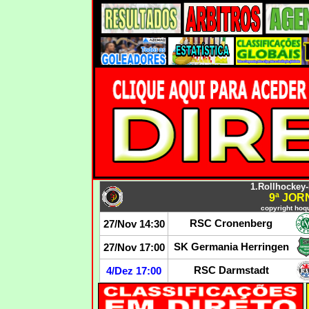
1.Rollhockey
9ª JO
copyright hoqu
RSC Cronenberg
27/Nov 14:30
SK Germania Herringen
27/Nov 17:00
RSC Darmstadt
4/Dez 17:00