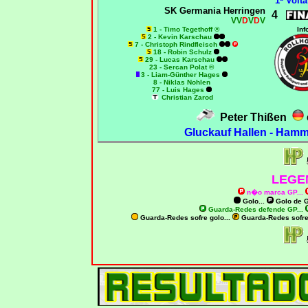
1ª Volta
SK Germania Herringen
4
VV
D
V
D
V
1 - Timo Tegethoff ®
Inf
2 - Kevin Karschau
7 - Christoph Rindfleisch
18 - Robin Schulz
29 - Lucas Karschau
23 - Sercan Polat ®
3 - Liam-Günther Hages
8 - Niklas Nohlen
77 - Luis Hages
Christian Zarod
Peter Thißen
Gluckauf Hallen - Hamm
LEGE
n�o marca GP
...
Golo...
Golo de
G
Guarda-Redes defende GP...
Guarda-Redes sofre golo...
Guarda-Redes sofr