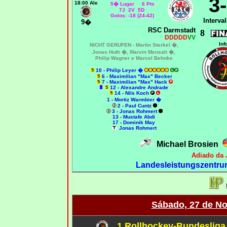
3
18:00 Ale
5� Lugar 6 Pts
7J 2V 5D
Golos: -18 (24-42)
Interval
9�
RSC Darmstadt
8
DDDDD
VV
Inf
NICHT GERUFEN -
Martin Sterkel �,
Jonas Huth �, Marvin Mensah �,
Philip Wagner e Marcel Behnke
10 - Philip Leyer �
6 - Maximilian "Max" Becker
7 - Maximilian "Max" Hack
12 - Alexandre Andrade
14 - Nils Koch
1 - Mortiz Warmbier �
2 - Paul Cuntz
3 - Jonas Rohmert
13 - Mustafe Abdi
17 - Dominik May
Jonas Rohmert
Michael Brosien
Adiado da 
Landesleistungszentru
Sábado, 27 de N
1.Rollhockey-Bundesliga 