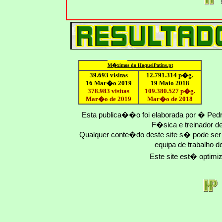
M�ximo
s do HoqueiPatins.pt
39.693 visitas
12
.791.
314
p�g.
16 Mar�o 2019
19 Maio 2018
378.983 visitas
109.
380
.
527
p�g.
Mar�o de 2019
Mar�o
de 201
8
Esta publica��o foi elaborada por � Ped
F�sica e treinador 
Qualquer conte�do deste site s� pode se
equipa de trabalho d
Este site est� optim