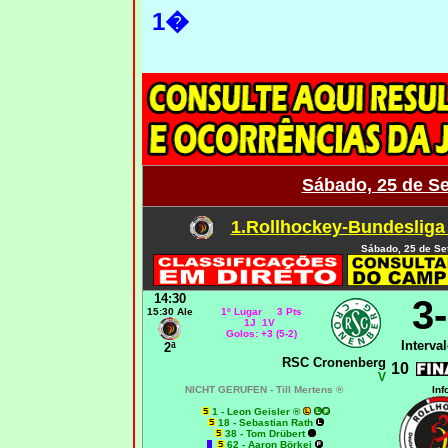
1�
Sábado, 25 de S
1.Rollhockey-Bundesliga 
Sábado, 25 de Se
14:30
3
15:30 Ale
1º Lugar 3 Pts
1J 1V
Golos: +3 (5-2)
Interval
2ª
RSC Cronenberg
10
V
NICHT GERUFEN -
Till Mertens ®
Inf
1 - Leon Geisler ®
18 - Sebastian Rath
38 - Tom Drübert
62 - Aaron Börkei