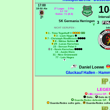
17:00
10
18:00 Ale
2º Lugar 3 Pts
1J 1V
Golos: +1 (4-3)
Interval
2ª
SK Germania Herringen
3
V
NICHT GERUFEN -
Inf
1 - Timo Tegethoff ®
3 - Liam Hages
7 - Christoph Rindfleisch
8 - Niklas Nohlen
29 - Lucas Karschau
23 - Sercan Polat ®
2 - Kevin Karschau
13 - Justin Klein
31 - Nico Grünewald
77 - Luis Hages
Daniel Loewe
Gluckauf Hallen - Hamm
LEGE
n�o marca GP
...
Golo...
Golo de
G
Guarda-Redes defende GP...
Guarda-Redes sofre golo...
Guarda-Redes sofr