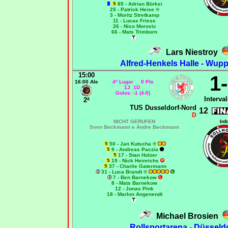
85 - Adrian Börkei
25 - Patrick Heise ®
3 - Moritz Stretkamp
11 - Lucas Friese
26 - Nico Morovic
66 - Mats Trimborn
Lars Niestroy
Alfred-Henkels Halle - Wupp
15:00
1
16:00 Ale
4º Lugar 0 Pts
1J 1D
Golos: -1 (4-5)
Interval
2ª
TUS Dusseldorf-Nord
12
D
NICHT GERUFEN
Inf
Sven Beckmann e Andre Beckmann
50 - Jan Kutscha ®
9 - Andreas Paczia
17 - Stan Holzer
19 - Nick Heinrichs
37 - Charlie Gatermann
31 - Luca Brandt ®
7 - Ben Barnekow
8 - Mats Barnekow
12 - Jonas Pink
18 - Marlon Angenendt
Michael Brosien
Rollsportarena - Düsseld