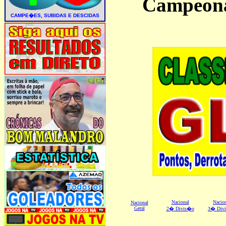
Campeona
Nacional
Nacio
Nacional
Geral
2� Divis�o
3� Div