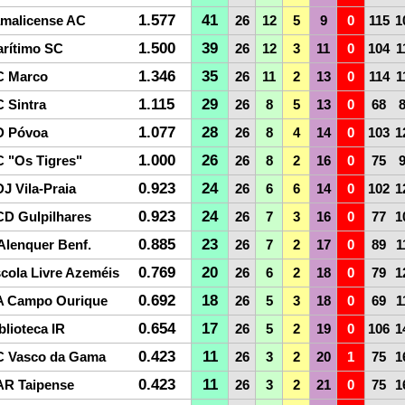
1.577
41
malicense AC
26
12
5
9
0
115
1
1.500
39
rítimo SC
26
12
3
11
0
104
1
1.346
35
C Marco
26
11
2
13
0
114
1
1.115
29
 Sintra
26
8
5
13
0
68
1.077
28
D Póvoa
26
8
4
14
0
103
1
1.000
26
 "Os Tigres"
26
8
2
16
0
75
0.923
24
J Vila-Praia
26
6
6
14
0
102
1
0.923
24
D Gulpilhares
26
7
3
16
0
77
1
0.885
23
Alenquer Benf.
26
7
2
17
0
89
1
0.769
20
cola Livre Azeméis
26
6
2
18
0
79
1
0.692
18
 Campo Ourique
26
5
3
18
0
69
1
0.654
17
blioteca IR
26
5
2
19
0
106
1
0.423
11
 Vasco da Gama
26
3
2
20
1
75
1
0.423
11
R Taipense
26
3
2
21
0
75
1