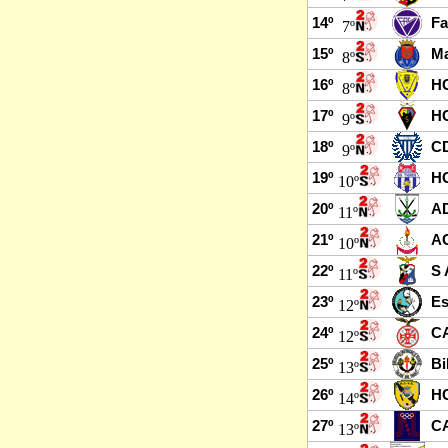
14º
Fa
7º
15º
Ma
8º
16º
H
8º
17º
HC
9º
18º
C
9º
19º
HC
10º
20º
AD
11º
21º
AC
10º
22º
S 
11º
23º
Es
12º
24º
CA
12º
25º
Bi
13º
26º
HC
14º
27º
CA
13º