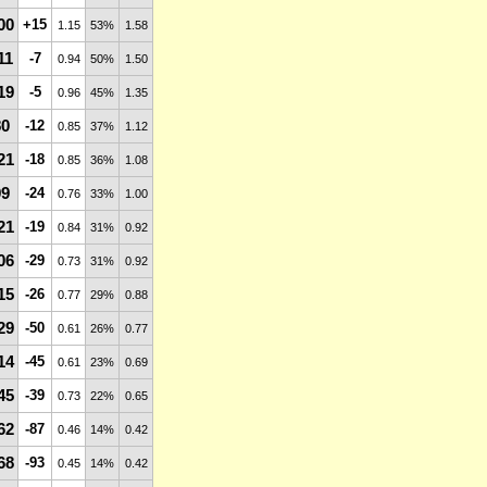
00
+15
1.15
53%
1.58
11
-7
0.94
50%
1.50
19
-5
0.96
45%
1.35
80
-12
0.85
37%
1.12
21
-18
0.85
36%
1.08
99
-24
0.76
33%
1.00
21
-19
0.84
31%
0.92
06
-29
0.73
31%
0.92
15
-26
0.77
29%
0.88
29
-50
0.61
26%
0.77
14
-45
0.61
23%
0.69
45
-39
0.73
22%
0.65
62
-87
0.46
14%
0.42
68
-93
0.45
14%
0.42