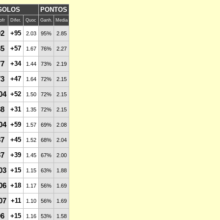
GOLOS
PONTOS
ofr
Difer.
Quoc
Ganh.
Media
92
+95
2.03
95%
2.85
85
+57
1.67
76%
2.27
77
+34
1.44
73%
2.19
73
+47
1.64
72%
2.15
04
+52
1.50
72%
2.15
88
+31
1.35
72%
2.15
04
+59
1.57
69%
2.08
87
+45
1.52
68%
2.04
87
+39
1.45
67%
2.00
03
+15
1.15
63%
1.88
06
+18
1.17
56%
1.69
07
+11
1.10
56%
1.69
96
+15
1.16
53%
1.58