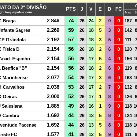
TO DA 2ª DIVISÃO
PTS
J
V
E
D
FC
ght hoqueipatins.com
Marc
S
2.846
74
 Braga
26
24
2
0
0
187
2.269
59
Infante Sagres
26
18
5
3
0
142
2.192
57
P Grândola
26
18
3
5
0
111
2.154
56
 Física D
26
18
2
6
0
120
2.154
56
Acad. Espinho
26
17
5
4
0
156
1
2.154
56
 Benfica "B"
26
18
2
6
0
119
2.077
54
 Marinhense
26
17
3
6
0
163
1
2.038
53
 Carvalhos
26
17
2
7
0
132
2.000
52
 Oeiras
26
17
1
8
0
126
1.885
49
 Salesiana
26
16
1
9
0
118
1
1.692
44
A Cambra
26
13
5
8
0
124
1
1.692
44
ventude Pacense
26
13
5
8
0
118
1
1.577
41
rede FC
26
12
5
9
0
111