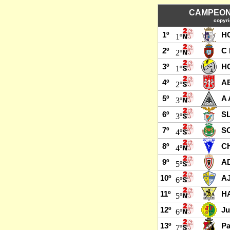
CAMPEONA
copyri
1º
HC
1º
2º
C 
2º
3º
HC
1º
4º
AE
2º
5º
A 
3º
6º
SL
3º
7º
SC
4º
8º
CH
4º
9º
AD
5º
10º
AJ
6º
11º
H
5º
12º
Ju
6º
13º
Pa
7º