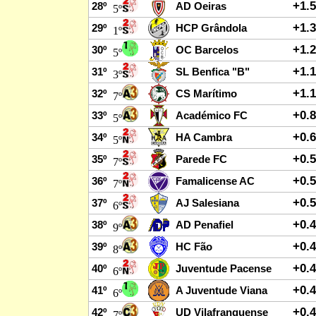
+1.
28º
AD Oeiras
5º
+1.
29º
HCP Grândola
1º
+1.
30º
OC Barcelos
5º
+1.
31º
SL Benfica "B"
3º
+1.
32º
CS Marítimo
7º
+0.
33º
Académico FC
5º
+0.
34º
HA Cambra
5º
+0.
35º
Parede FC
7º
+0.
36º
Famalicense AC
7º
+0.
37º
AJ Salesiana
6º
+0.
38º
AD Penafiel
9º
+0.
39º
HC Fão
8º
+0.
40º
Juventude Pacense
6º
+0.
41º
A Juventude Viana
6º
+0.
42º
UD Vilafranquense
7º