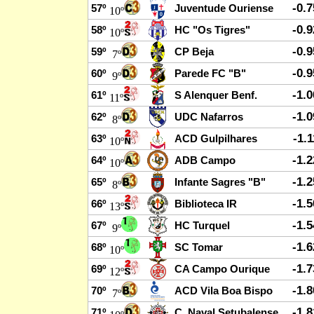
-0.
57º
Juventude Ouriense
10º
-0.
58º
HC "Os Tigres"
10º
-0.
59º
CP Beja
7º
-0.
60º
Parede FC "B"
9º
-1.
61º
S Alenquer Benf.
11º
-1.
62º
UDC Nafarros
8º
-1.
63º
ACD Gulpilhares
10º
-1.
64º
ADB Campo
10º
-1.
65º
Infante Sagres "B"
8º
-1.
66º
Biblioteca IR
13º
-1.
67º
HC Turquel
9º
-1.
68º
SC Tomar
10º
-1.
69º
CA Campo Ourique
12º
-1.
70º
ACD Vila Boa Bispo
7º
-1.
71º
C. Naval Setubalense