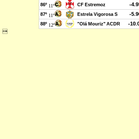
-4.
86º
CF Estremoz
11º
-5.
87º
Estrela Vigorosa S
11º
-10.
88º
"Olá Mouriz" ACDR
12º
