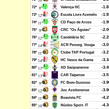
10º
-1.
72º
Valença HC
8º
-1.
73º
Escola Livre Azeméis
12º
-1.
74º
CD Paço de Arcos
11º
-2.
75º
CRC "Os Águias"
9º
-2.
76º
Candelária SC
12º
-3.
77º
ACR Pesseg. Vouga
14º
-3.
78º
Clube TAP Portugal
11º
-3.
79º
HC Vasco da Gama
14º
-3.
80º
AD Sanjoanense
13º
-3.
81º
CAR Taipense
13º
-3.
82º
FC Bom-Sucesso
9º
-3.
83º
Juv. Azeitonense
12º
-4.
84º
Boavista FC
11º
-4.
85º
Núcleo Sport. IT
10º