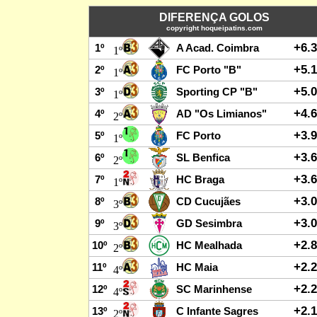
DIFERENÇA GOLOS
copyright hoqueipatins.com
+6.
1º
A Acad. Coimbra
1º
+5.
2º
FC Porto "B"
1º
+5.
3º
Sporting CP "B"
1º
+4.
4º
AD "Os Limianos"
2º
+3.
5º
FC Porto
1º
+3.
6º
SL Benfica
2º
+3.
7º
HC Braga
1º
+3.
8º
CD Cucujães
3º
+3.
9º
GD Sesimbra
3º
+2.
10º
HC Mealhada
2º
+2.
11º
HC Maia
4º
+2.
12º
SC Marinhense
4º
+2.
13º
C Infante Sagres
2º