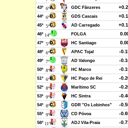
+0.
43º
GDC Fânzeres
6º
+0.
44º
GDS Cascais
6º
+0.
45º
AD Carregado
5º
0.0
46º
FOLGA
14º
0.0
47º
HC Santiago
5º
-0.
48º
APAC Tojal
6º
-0.
49º
AD Valongo
7º
-0.
50º
HC Marco
8º
-0.
51º
HC Paço de Rei
6º
-0.
52º
Marítimo SC
8º
-0.
53º
HC Sintra
9º
-0.
54º
GDR "Os Lobinhos"
8º
-0.
55º
CD Póvoa
9º
-0.
56º
ADJ Vila-Praia
11º