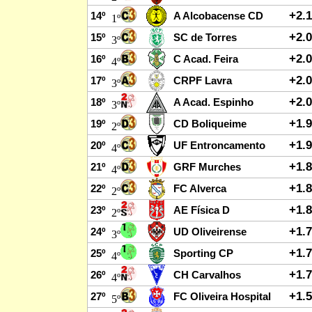
+2.
14º
A Alcobacense CD
1º
+2.
15º
SC de Torres
3º
+2.
16º
C Acad. Feira
4º
+2.
17º
CRPF Lavra
3º
+2.
18º
A Acad. Espinho
3º
+1.
19º
CD Boliqueime
2º
+1.
20º
UF Entroncamento
4º
+1.
21º
GRF Murches
4º
+1.
22º
FC Alverca
2º
+1.
23º
AE Física D
2º
+1.
24º
UD Oliveirense
3º
+1.
25º
Sporting CP
4º
+1.
26º
CH Carvalhos
4º
+1.
27º
FC Oliveira Hospital
5º