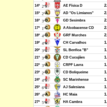
2
14º
AE Física D
2º
2
15º
AD "Os Limianos"
2º
2
16º
GD Sesimbra
3º
2
17º
A Alcobacense CD
1º
2
18º
GRF Murches
4º
1
19º
CH Carvalhos
4º
1
20º
SL Benfica "B"
3º
1
21º
CD Cucujães
3º
1
22º
CRPF Lavra
3º
1
23º
CD Boliqueime
2º
1
24º
SC Marinhense
4º
1
25º
AJ Salesiana
6º
1
26º
HC Maia
4º
1
27º
HA Cambra
5º