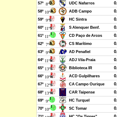
0
57º
UDC Nafarros
8º
0
58º
ADB Campo
10º
0
59º
HC Sintra
9º
0
60º
S Alenquer Benf.
11º
0
61º
CD Paço de Arcos
11º
0
62º
CS Marítimo
7º
0
63º
AD Penafiel
9º
0
64º
ADJ Vila-Praia
11º
0
65º
Biblioteca IR
13º
0
66º
ACD Gulpilhares
10º
0
67º
CA Campo Ourique
12º
0
68º
CAR Taipense
13º
0
69º
HC Turquel
9º
0
70º
SC Tomar
10º
0
71º
HC "Os Tigres"