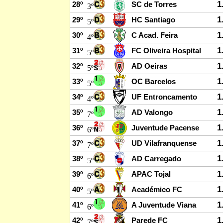
1
28º
SC de Torres
3º
1
29º
HC Santiago
5º
1
30º
C Acad. Feira
4º
1
31º
FC Oliveira Hospital
5º
1
32º
AD Oeiras
5º
1
33º
OC Barcelos
5º
1
34º
UF Entroncamento
4º
1
35º
AD Valongo
7º
1
36º
Juventude Pacense
6º
1
37º
UD Vilafranquense
7º
1
38º
AD Carregado
5º
1
39º
APAC Tojal
6º
1
40º
Académico FC
5º
1
41º
A Juventude Viana
6º
1
42º
Parede FC
7º