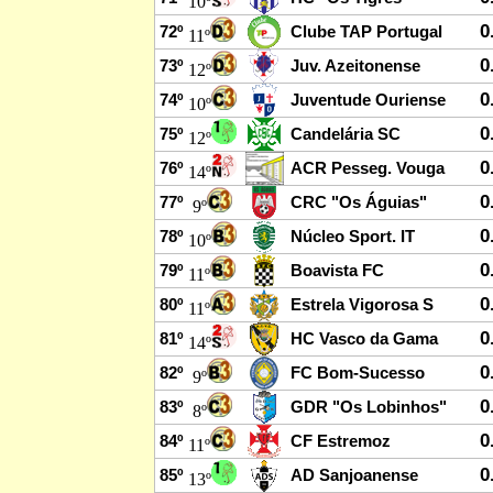
10º
0
72º
Clube TAP Portugal
11º
0
73º
Juv. Azeitonense
12º
0
74º
Juventude Ouriense
10º
0
75º
Candelária SC
12º
0
76º
ACR Pesseg. Vouga
14º
0
77º
CRC "Os Águias"
9º
0
78º
Núcleo Sport. IT
10º
0
79º
Boavista FC
11º
0
80º
Estrela Vigorosa S
11º
0
81º
HC Vasco da Gama
14º
0
82º
FC Bom-Sucesso
9º
0
83º
GDR "Os Lobinhos"
8º
0
84º
CF Estremoz
11º
0
85º
AD Sanjoanense
13º