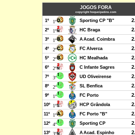
JOGOS FORA
copyright hoqueipatins.com
2
1º
Sporting CP "B"
1º
2
2º
HC Braga
1º
2
3º
A Acad. Coimbra
1º
2
4º
FC Alverca
2º
2
5º
HC Mealhada
2º
2
6º
C Infante Sagres
2º
2
7º
UD Oliveirense
3º
2
8º
SL Benfica
2º
2
9º
FC Porto
1º
2
10º
HCP Grândola
1º
2
11º
FC Porto "B"
1º
2
12º
Sporting CP
4º
2
13º
A Acad. Espinho
3º