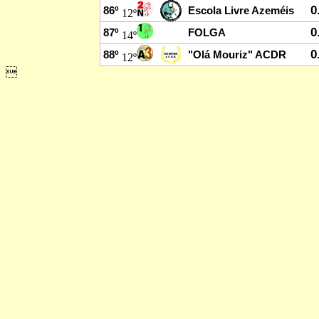
0
86º
Escola Livre Azeméis
12º
0
87º
FOLGA
14º
0
88º
"Olá Mouriz" ACDR
12º
