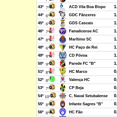
1
43º
ACD Vila Boa Bispo
7º
1
44º
GDC Fânzeres
6º
1
45º
GDS Cascais
6º
1
46º
Famalicense AC
7º
1
47º
Marítimo SC
8º
1
48º
HC Paço de Rei
6º
1
49º
CD Póvoa
9º
1
50º
Parede FC "B"
9º
0
51º
HC Marco
8º
0
52º
Valença HC
8º
0
53º
CP Beja
7º
0
54º
C. Naval Setubalense
10º
0
55º
Infante Sagres "B"
8º
0
56º
HC Fão
8º