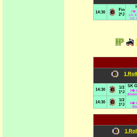
Fin
2� 
14:30
2ºJ
1/4: 
1/2:
1.Rol
SK G
1/2
14:30
3� L
1ºJ
Elimi
1/2
14:30
4
� L
1ºJ
El
1.Rol