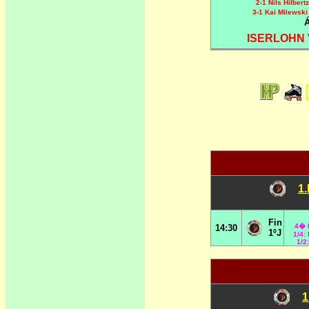
2-1 Nils Hilbert
3-1 Kai Milewski
Á
ISERLOHN 
1.
Fin
4
� 
14:30
1ºJ
1/4:
1/2
1