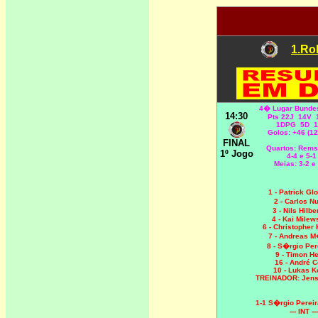
1.Ro
4� Lugar Bundes
14:30
Pts 22J 14V
1DPG 5D 1
Golos: +46 (12
FINAL
Quartos: Rems
1º Jogo
4-4 e 5-1
Meias: 3-2 e
1 - Patrick Gl
2 - Carlos 
3 - Nils Hilbe
4 - Kai Milew
6 - Christopher
7
- Andreas M
8 - S�rgio Pe
9 - Timon H
16 - André C
10 - Lukas K
TREINADOR: Jens
1-1 S�rgio Perei
--- INT ---