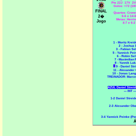
Pts 22J 17V 2
Golos: +72 (18
FINAL
Quartos: Cron
2�
6-6 e 14-
Meias: Herri
Jogo
4-7 e 6-2
1 - Moritz Krei
2 - Joshua 
3 - Fabian Se
5 - Yannick Pe
6 -
Robin Sel
7 - Maximilian 
8 - Yannik Lu
9 - Daniel St
11 - Alexander
10 - Jonas Lan
TREINADOR: Marcel
AZUL Daniel Strei
--- INT ---
1-2 Daniel Streid
2-3 Alexander Ob
3-4 Yannick Peinke (P
Á