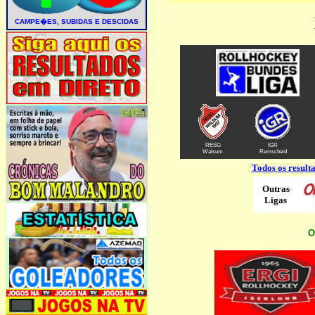
RESG
IGR
Walsum
Remscheid
Todos os resul
Outras
Ligas
O