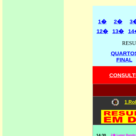
1�
2�
3
12�
13�
14
RESU
QUARTO
FINAL
CONSULTE
1.Ro
14:30
2� Lugar Bundes