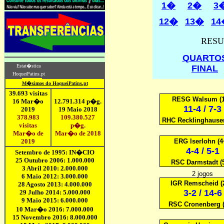
1�
2�
3
12�
13�
14
RESU
QUARTO
FINAL
RESG Walsum (
11-4 / 7-3
RHC Recklinghause
ERG Iserlohn (
4-4 / 5-1
RSC Darmstadt (
2 jogos
IGR Remscheid (
3-2 / 14-6
RSC Cronenberg 