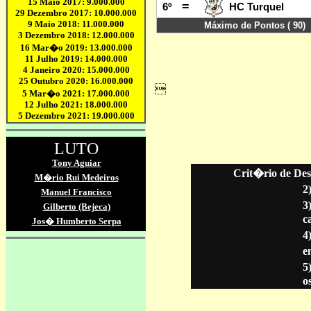
Crit�rio de Des
2
3
c
4
en
5
o