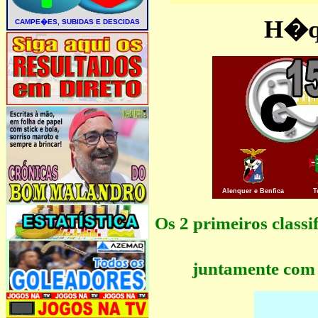
H�qu
Alenquer e Benfica
T
Os 2 primeiros clas
juntamente com 