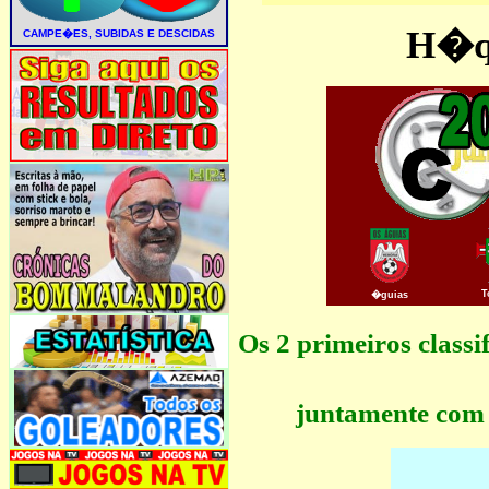
H�qu
T
�guias
Os 2 primeiros clas
juntamente com 