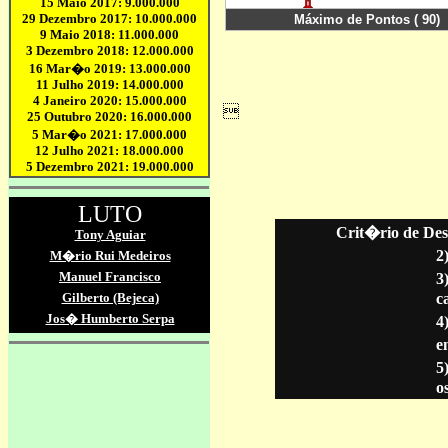
Crit�rio de Des
2
3
c
4
en
5
o