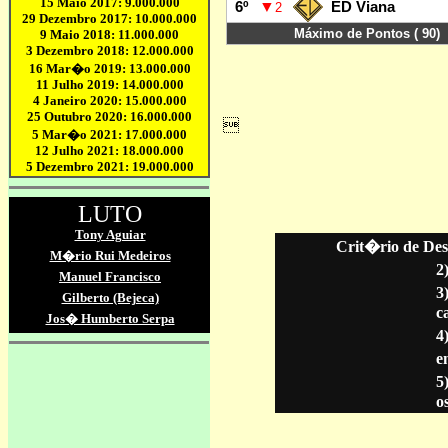
Crit�rio de Des
2
3
c
4
en
5
o