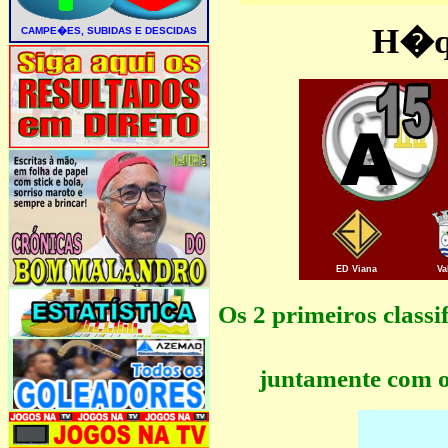
H�qu
ED Viana
Va
Os 2 primeiros clas
juntamente com o