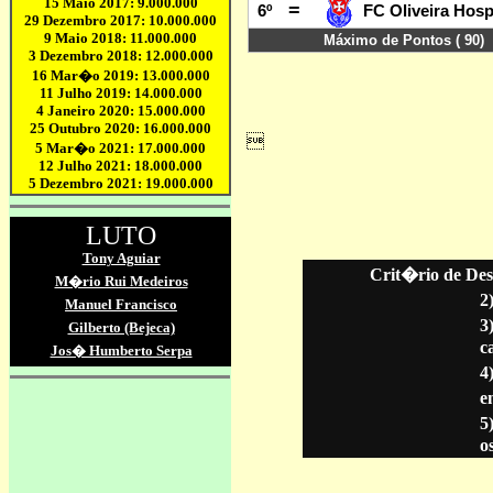
Crit�rio de Des
2
3
c
4
en
5
o