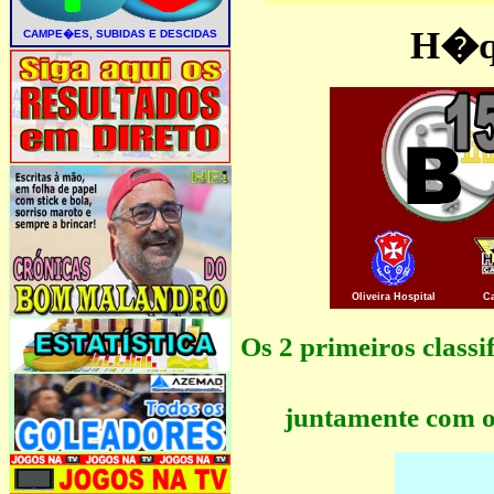
H�qu
Oliveira Hospital
C
Os 2 primeiros clas
juntamente com o