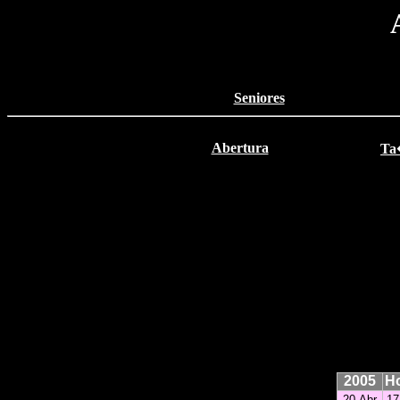
Seniores
Abertura
Ta
2005
H
20-Abr
17