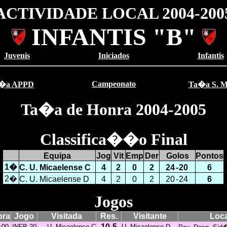
ACTIVIDADE LOCAL 2004-200
INFANTIS "B"
Juvenis
Iniciados
Infantis
Campeonato
�a APPD
Ta�a S. M
Ta�a de Honra
2004-2005
Classifica��o Final
Equipa
Jog
Vit
Emp
Der
Golos
Pontos
1�
C. U. Micaelense C
4
2
0
2
24
-
20
6
2�
C. U. Micaelense D
4
2
0
2
20
-
24
6
Jogos
ora
Jogo
Visitada
Res.
Visitante
Loca
10-5
:00
INFB-20
U. Micaelense C
U. Micaelense D