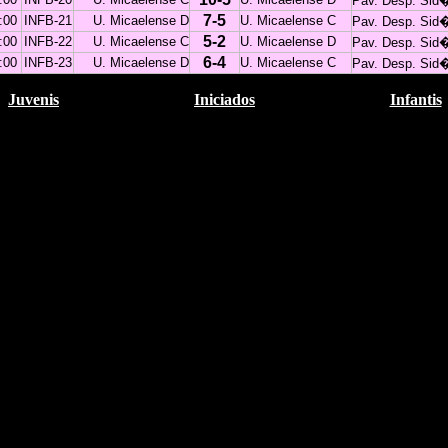
Pav. Desp. Sid
7-5
:00
INFB-21
U. Micaelense D
U. Micaelense C
Pav. Desp. Sid
5-2
:00
INFB-22
U. Micaelense C
U. Micaelense D
Pav. Desp. Sid
6-4
:00
INFB-23
U. Micaelense D
U. Micaelense C
Pav. Desp. Sid
Juvenis
Iniciados
Infantis