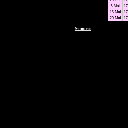
6-Mai
17
13-Mai
17
20-Mai
17
Seniores