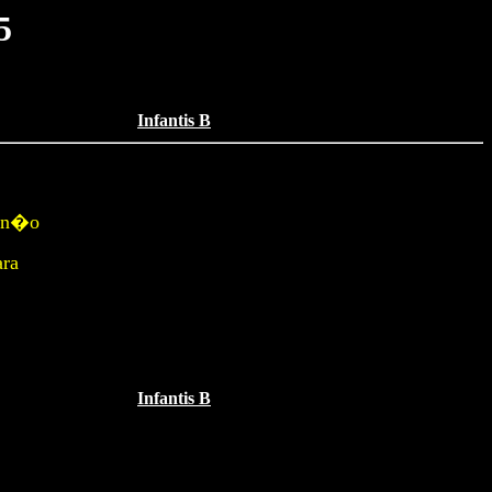
5
Infantis B
, n�o
ara
Infantis B