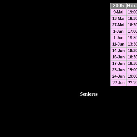
2005
Hor
9-Mai
19:0
13-Mai
18:3
27-Mai
18:3
1-Jun
17:0
1-Jun
19:3
11-Jun
13:3
14-Jun
18:3
16-Jun
18:3
17-Jun
18:3
23-Jun
19:0
24-Jun
19:0
??-Jun
??:?
Seniores