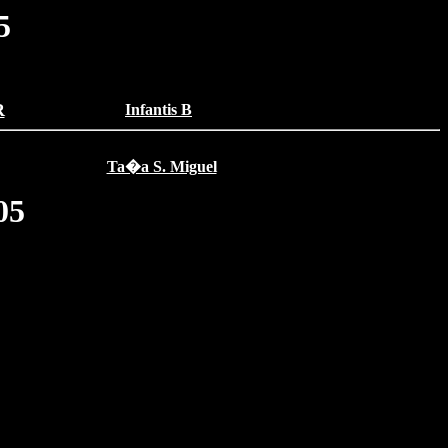
5
R
Infantis B
Ta�a S. Miguel
05