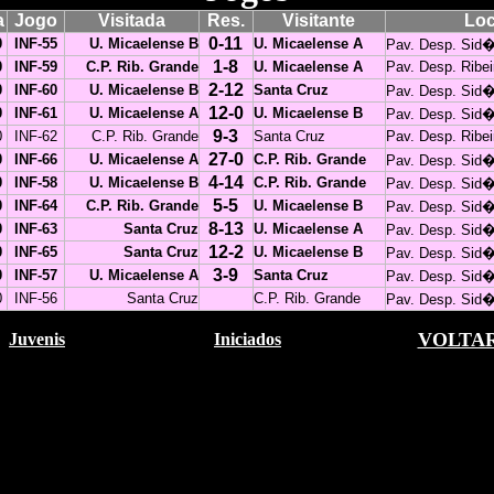
a
Jogo
Visitada
Res.
Visitante
Loc
0-11
0
INF-55
U. Micaelense B
U. Micaelense A
Pav. Desp. Sid�
1-8
0
INF-59
C.P. Rib. Grande
U. Micaelense A
Pav. Desp. Ribe
2-12
0
INF-60
U. Micaelense B
Santa Cruz
Pav. Desp. Sid�
12-0
0
INF-61
U. Micaelense A
U. Micaelense B
Pav. Desp. Sid�
9-3
0
INF-62
C.P. Rib. Grande
Santa Cruz
Pav. Desp. Ribe
27-0
0
INF-66
U. Micaelense A
C.P. Rib. Grande
Pav. Desp. Sid�
4-14
0
INF-58
U. Micaelense B
C.P. Rib. Grande
Pav. Desp. Sid�
5-5
0
INF-64
C.P. Rib. Grande
U. Micaelense B
Pav. Desp. Sid�
8-13
0
INF-63
Santa Cruz
U. Micaelense A
Pav. Desp. Sid�
12-2
0
INF-65
Santa Cruz
U. Micaelense B
Pav. Desp. Sid�
3-9
0
INF-57
U. Micaelense A
Santa Cruz
Pav. Desp. Sid�
0
INF-56
Santa Cruz
C.P. Rib. Grande
Pav. Desp. Sid�
VOLTA
Juvenis
Iniciados