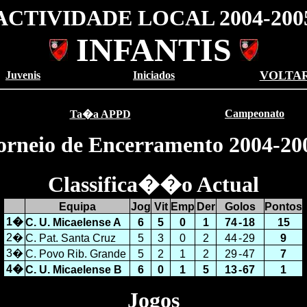
ACTIVIDADE LOCAL 2004-200
INFANTIS
VOLTA
Juvenis
Iniciados
Campeonato
Ta�a APPD
orneio de Encerramento
2004-20
Classifica��o Actual
Equipa
Jog
Vit
Emp
Der
Golos
Pontos
1�
C. U. Micaelense A
6
5
0
1
74
-
18
15
2�
C. Pat. Santa Cruz
5
3
0
2
44
-
29
9
3�
C. Povo Rib. Grande
5
2
1
2
29
-
47
7
4�
C. U. Micaelense B
6
0
1
5
13
-
67
1
Jogos