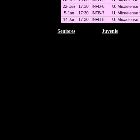
22-Dez
17:30
INFB-6
U. Micaelense
5-Jan
17:30
INFB-7
U. Micaelense
14-Jan
17:30
INFB-8
U. Micaelense
Seniores
Juvenis