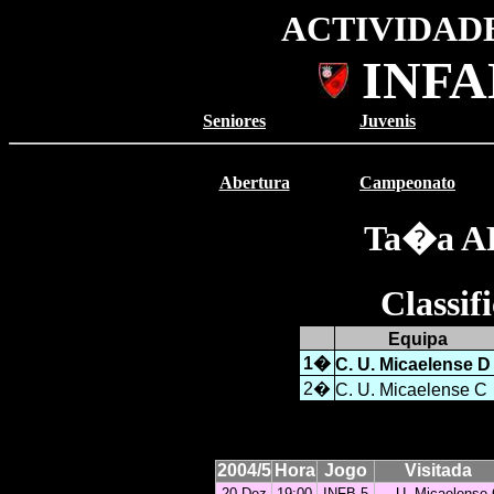
ACTIVIDADE
INFA
Seniores
Juvenis
Abertura
Campeonato
Ta�a A
Classi
Equipa
1�
C. U. Micaelense D
2�
C. U. Micaelense C
2004/5
Hora
Jogo
Visitada
20-Dez
19:00
INFB-5
U. Micaelense