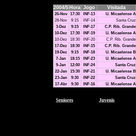
2004/5
Hora
Jogo
Visitada
26-Nov
17:30
INF-13
U. Micaelense A
28-Nov
9:15
INF-14
Santa Cruz
3-Dez
9:15
INF-17
C.P. Rib. Grande
10-Dez
17:30
INF-19
U. Micaelense A
10-Dez
18:30
INF-20
C.P. Rib. Grande
17-Dez
18:30
INF-15
C.P. Rib. Grande
19-Dez
9:15
INF-18
U. Micaelense B
7-Jan
18:15
INF-23
U. Micaelense A
9-Jan
12:00
INF-24
Santa Cruz
22-Jan
15:30
INF-21
U. Micaelense B
23-Jan
9:30
INF-22
Santa Cruz
17-Abr
9:30
INF-16
U. Micaelense A
Seniores
Juvenis