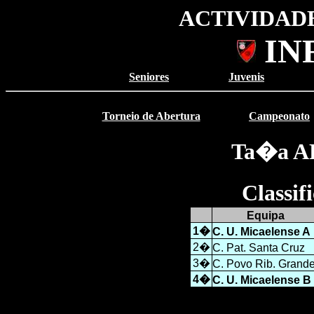
ACTIVIDADE
IN
Seniores
Juvenis
Torneio de Abertura
Campeonato
Ta�a A
Classi
Equipa
1�
C. U. Micaelense A
2�
C. Pat. Santa Cruz
3�
C. Povo Rib. Grand
4�
C. U. Micaelense B