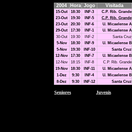
2004
Hora
Jogo
Visitada
15-Out
18:30
INF-3
C.P. Rib. Grande
23-Out
19:30
INF-5
C.P. Rib. Grande
23-Out
20:30
INF-6
U. Micaelense
A
29-Out
17:30
INF-1
U. Micaelense A
30-Out
19:30
INF-2
Santa Cruz
5-Nov
18:30
INF-9
U. Micaelense B
5-Nov
19:30
INF-10
Santa Cruz
12-Nov
17:30
INF-7
U. Micaelense B
12-Nov
18:15
INF-8
C.P. Rib. Grande
19-Nov
18:30
INF-11
U. Micaelense A
1-Dez
9:30
INF-4
U. Micaelense
B
8-Dez
9:30
INF-12
Santa Cruz
Seniores
Juvenis