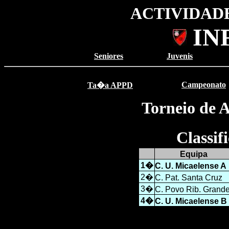
ACTIVIDADE
IN
Seniores
Juvenis
Campeonato
Ta�a APPD
Torneio de 
Classi
Equipa
1�
C. U. Micaelense A
2�
C. Pat. Santa Cruz
3�
C. Povo Rib. Grand
4�
C. U. Micaelense B