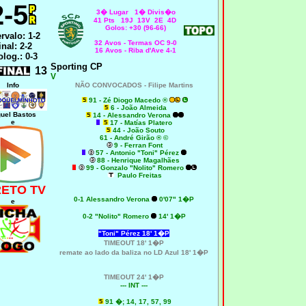
2
-5
3� Lugar 1� Divis�o
41
Pts 19J 13V 2E 4D
Golos: +30 (96-66)
ervalo: 1-2
32 Avos - Termas OC 9-0
inal: 2-2
16 Avos - Riba d'Ave 4-1
olog.: 0-3
Sporting CP
13
V
Info
NÃO CONVOCADOS - Filipe Martins
91 - Zé Diogo Macedo ®
6 - João Almeida
uel Bastos
14 - Alessandro Verona
e
17 - Matías Platero
44 - João Souto
61 - André Girão ® ©
9 - Ferran Font
57 - Antonio "Toni" Pérez
88 - Henrique Magalhães
99 - Gonzalo "Nolito" Romero
Paulo Freitas
RETO TV
0-1
Alessandro Verona
0'07" 1�P
e
0-2 "Nolito" Romero
14' 1�P
"Toni" Pérez 18' 1�P
TIMEOUT 18' 1�P
remate ao lado da baliza no LD Azul 18' 1�P
TIMEOUT 24' 1�P
--- INT ---
91 �; 14, 17, 57, 99