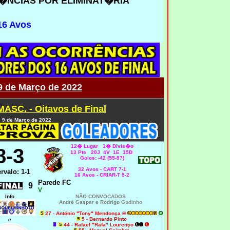
�NCIAS POR ELIMINAT�RIA
16 Avos
 9 de Março de 2022
MASC. - Oitavos de Final
, 9 de Março de 2022
12� Lugar 1� Divis�o
8
-3
13 Pts 20J 4V 1E 15D
Golos: -42 (55-97)
32 Avos - CART 7-1
ervalo: 1-1
16 Avos - CRIAR-T 5-
2
Parede FC
9
V
Info
NÃO CONVOCADOS
André Gaspar e Rodrigo Godinho
27 - António "Tony" Mendonça ®
5 - Bernardo Pinto
e
44 - Rafael "Rafa" Lourenço