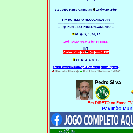
2
-2 Jo�o Paulo Candeias
10�F 20' 2�P
--- FIM DO TEMPO REGULAMENTAR ---
---------------------------------------------------------------
--- 1� PARTE DO PROLONGAMENTO ---
01 �; 3, 4, 24, 25
10� FALTA 4'33" 1�P Prolong.
--- INT ---
Carlos Vila�a
(adjunto) INT
01 �; 3, 4, 9, 10
Hugo Costa 0'12"' 2�P Prolong. (simult�neo)
Ricardo Silva �
Rui Silva "Folhetas" 4'50"
Pedro Silva
Em DIRETO na Fama TV..
Pavilhão Muni