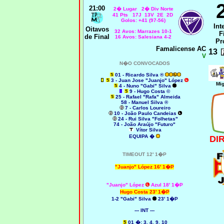
21:00
2
� Lugar 2� Div Norte
41 Pts 17J 13V 2E 2D
Golos: +41 (97-56)
Int
Oitavos
32 Avos: Marrazes 10-1
F
de Final
16 Avos: Salesiana 4-2
Pr
Famalicense AC
13
V
N�O CONVOCADOS
01 - Ricardo Silva ®
3 - Juan Jose "Juanjo" López
Mig
4 - Nuno "Gabi" Silva
9 - Hugo Costa ©
25 - Rafael "Rafa" Almeida
58 - Manuel Silva ®
7 - Carlos Loureiro
10 - João Paulo Candeias
24 - Rui Silva "Folhetas"
74 - João Araújo "Futuro"
Vítor Silva
EQUIPA
�
DI
TIMEOUT 12' 1�P
"Juanjo" López 16' 1�P
"Juanjo" López
Azul 18' 1�P
Hugo Costa 23' 1�P
1-2
"Gabi" Silva
23' 1�P
--- INT ---
01 �; 3, 4, 9, 10