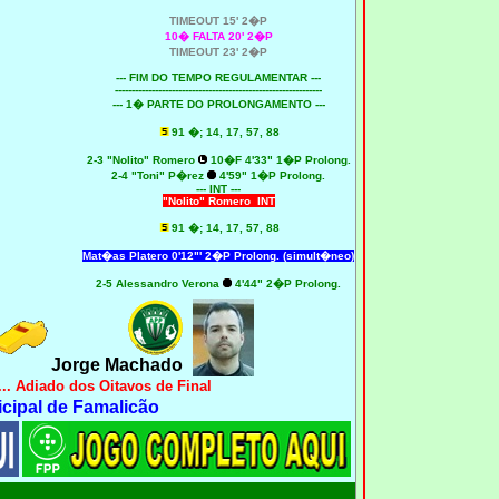
TIMEOUT 15' 2�P
10� FALTA 20' 2�P
TIMEOUT 23' 2�P
--- FIM DO TEMPO REGULAMENTAR ---
--------------------------------------------------------------
--- 1� PARTE DO PROLONGAMENTO ---
91 �; 14, 17, 57,
88
2
-3 "Nolito" Romero
10�F 4'33" 1�P Prolong.
2
-4 "Toni" P�rez
4'59" 1�P Prolong.
--- INT ---
"Nolito" Romero
INT
91 �; 14, 17, 57,
88
Mat�as Platero 0'12"' 2�P Prolong. (simult�neo)
2
-5
Alessandro Verona
4'44" 2�P Prolong.
Jorge Machado
. Adiado dos Oitavos de Final
cipal de Famalicão