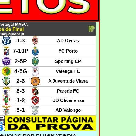
Portugal MASC.
os de Final
 hoqueipatins.pt
1-3
AD Oeiras
7-10P
FC Porto
2-5P
Sporting CP
4-5G
Valença HC
2-6
A Juventude Viana
8-3
Parede FC
1-2
UD Oliveirense
5-1
AD Valongo