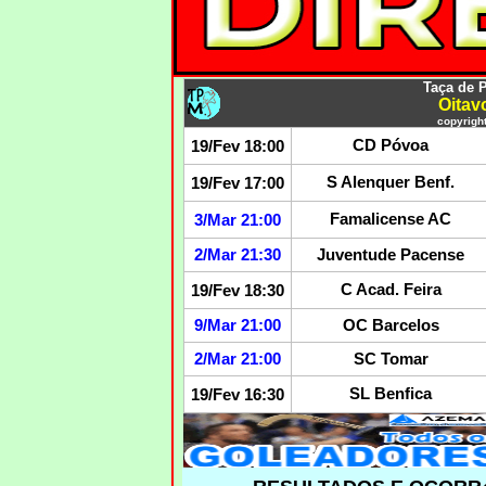
Taça de 
Oitav
copyright
CD Póvoa
19/Fev 18:00
S Alenquer Benf.
19/Fev 17:00
Famalicense AC
3/Mar 21:00
2/Mar 21:30
Juventude Pacense
C Acad. Feira
19/Fev 18:30
9
/Mar 21:00
OC Barcelos
2/Mar 21:00
SC Tomar
SL Benfica
19/Fev 16:30