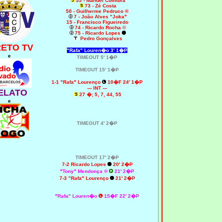
55 - Manuel Coimbra
73 - Zé Costa
50 - Guilherme Pedruco ®
7 - João Alves "Joka"
15 - Francisco Figueiredo
74 - Ricardo Rocha ©
75 - Ricardo Lopes
Pedro Gonçalves
RETO TV
"Rafa" Louren�o 3' 1�P
e
TIMEOUT 5' 1�P
TIMEOUT 15' 1�P
1-1 "Rafa" Lourenço
10�F 24' 1�P
--- INT ---
ELATO
27 �; 5, 7, 44, 55
e
TIMEOUT 4' 2�P
TIMEOUT 17' 2�P
7-2 Ricardo Lopes
20' 2�P
"Tony" Mendonça ®
21' 2�P
7-3 "Rafa" Lourenço
21' 2�P
"Rafa" Louren�o
15�F 22' 2�P