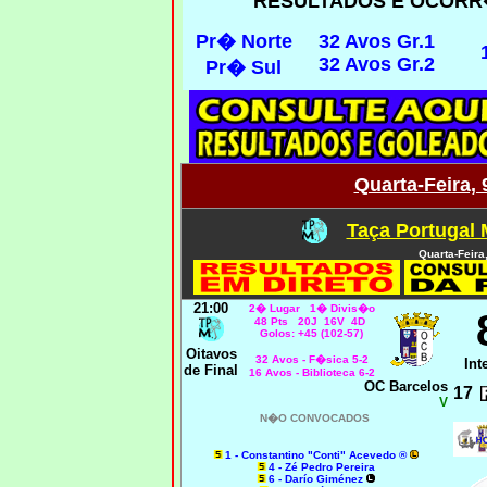
RESULTADOS E OCORR
Pr� Norte
32 Avos Gr.1
32 Avos Gr.2
Pr� Sul
Quarta-Feira,
Taça Portugal 
Quarta-Feira
21:00
2� Lugar 1� Divis�o
48 Pts 20J 16V 4D
Golos: +45 (102-57)
Oitavos
32 Avos - F�sica 5-2
Int
de Final
16 Avos - Biblioteca 6-2
OC Barcelos
17
V
N�O CONVOCADOS
1 - Constantino "Conti" Acevedo ®
4 - Zé Pedro Pereira
6 - Darío Giménez