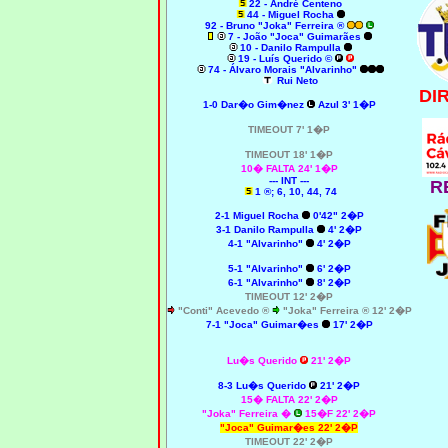
22 - André Centeno
44 - Miguel Rocha
92 - Bruno "Joka" Ferreira ®
7 - João "Joca" Guimarães
10 - Danilo Rampulla
19 - Luís Querido ©
74 - Álvaro Morais "Alvarinho"
Rui Neto
DI
1-0 Dar�o Gim�nez
Azul 3' 1�P
TIMEOUT 7' 1�P
TIMEOUT 18' 1�P
10� FALTA 24' 1�P
--- INT ---
R
1 ®; 6, 10, 44, 74
2
-1 Miguel Rocha
0'42" 2�P
3-1 Danilo Rampulla
4' 2�P
4
-1 "Alvarinho"
4' 2�P
5-1 "Alvarinho"
6' 2�P
6-1 "Alvarinho"
8' 2�P
TIMEOUT 12' 2�P
"Conti" Acevedo ®
"Joka" Ferreira ® 12' 2�P
7
-1 "Joca" Guimar�es
17' 2�P
Lu�s Querido
21' 2�P
8-3 Lu�s Querido
21' 2�P
15� FALTA 22' 2�P
"Joka" Ferreira
�
15�F 22' 2�P
"Joca" Guimar�es 22' 2�P
TIMEOUT 22' 2�P