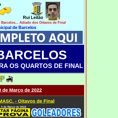
o
Rui Leitão
rcelos... Adiado dos Oitavos de Final
icipal de Barcelos
BARCELOS
RA OS QUARTOS DE FINAL
 3 de Março de 2022
MASC. - Oitavos de Final
, 3 de Março de 2022