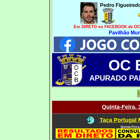
Pedro Figueired
Em DIRETO no FACEBOOK de OC Ba
Pavilhão Mun
OC 
APURADO PA
Quinta-Feira,
Taça Portugal 
Quinta-Feira