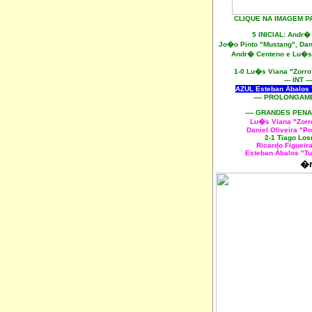
CLIQUE NA IMAGEM P
5 INICIAL: Andr
Jo�o Pinto "Mustang", Dan
Andr� Centeno e Lu�s
1-0 Lu�s Viana "Zorr
--- INT ---
AZUL Esteban Ábalos 
---- PROLONGAM
---- GRANDES PENA
Lu�s Viana "Zorr
Daniel Oliveira "P
2-1 Tiago Lo
Ricardo Figueir
Esteban Ábalos "T
�r