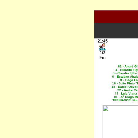
21:45
1/2
Fin
61 - André Gi
4 - Ricardo Fig
5 - Cláudio Filh
6 - Esteban Ábal
9 - Tiago L
16 - João Pinto 
18 - Daniel Olive
22 - André C
44 - Luís Viana
91 - Zé Diogo 
TREINADOR: Nu