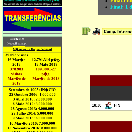
Final-Fou
Final:
1 
18:30
FIN