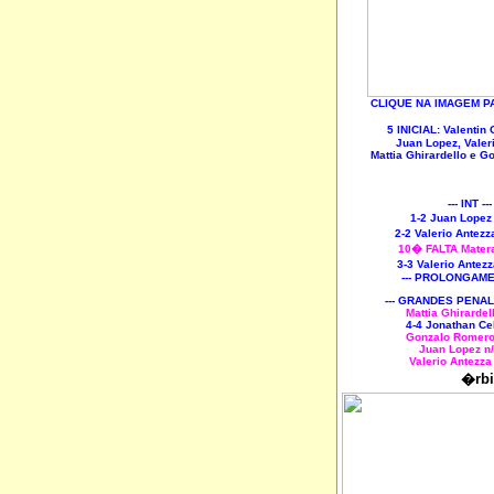
CLIQUE NA IMAGEM P
5 INICIAL: Valenti
Juan Lopez, Valer
Mattia Ghirardello e 
--- INT --
1-2 Juan Lopez
2-2 Valerio Antez
10� FALTA Mater
3-3 Valerio Antez
--- PROLONGAM
--- GRANDES PENAL
Mattia Ghirardel
4-4 Jonathan Ce
Gonzalo Romer
Juan Lopez
n
Valerio Antezza
�rbi