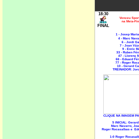
18:30
Venceu Spor
na Meia-Fin
FINAL
1 - Josep Maria
4 - Marc Nav
6 - Jordi G
7 - Joan Vá
9 - Enric Ma
33 - Ruben Fé
47 - Llorenç 
66 - Eduard Fé
77 - Roger Roc
10 - Gerard C
TREINADOR: Jord
CLIQUE NA IMAGEM 
5 INICIAL:
Gerard
Marc Navarro, Jo
Roger Rocasalbas e Ed
1-0 Roger Rocasal