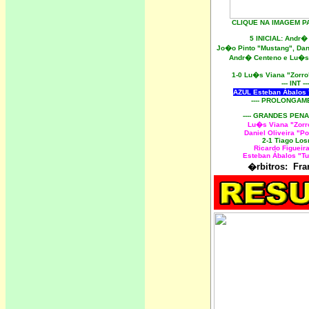
CLIQUE NA IMAGEM P
5 INICIAL: Andr
Jo�o Pinto "Mustang", Dan
Andr� Centeno e Lu�s
1-0 Lu�s Viana "Zorr
--- INT ---
AZUL Esteban Ábalos 
---- PROLONGAM
---- GRANDES PENA
Lu�s Viana "Zorr
Daniel Oliveira "P
2-1 Tiago Lo
Ricardo Figueir
Esteban Ábalos "T
�rbitros: Fran