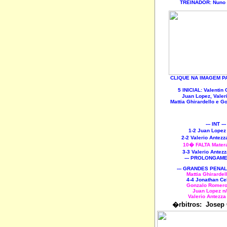
TREINADOR: Nun
CLIQUE NA IMAGEM P
5 INICIAL: Valenti
Juan Lopez, Valer
Mattia Ghirardello e 
--- INT --
1-2 Juan Lopez
2-2 Valerio Antez
10� FALTA Mater
3-3 Valerio Antez
--- PROLONGAM
--- GRANDES PENAL
Mattia Ghirardel
4-4 Jonathan Ce
Gonzalo Romer
Juan Lopez
n
Valerio Antezza
�rbitros: Josep 