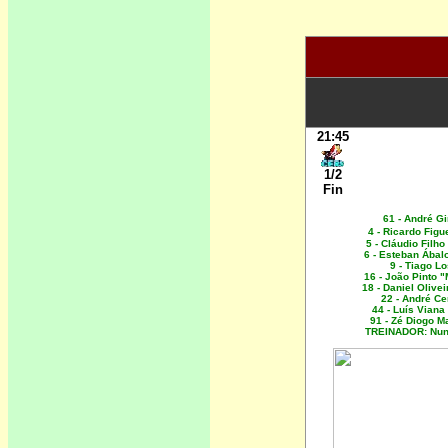
21:45
1/2
Fin
61 - André Gi
4 - Ricardo Figu
5 - Cláudio Filh
6 - Esteban Ábal
9 - Tiago L
16 - João Pinto 
18 - Daniel Olive
22 - André C
44 - Luís Viana
91 - Zé Diogo 
TREINADOR: Nu