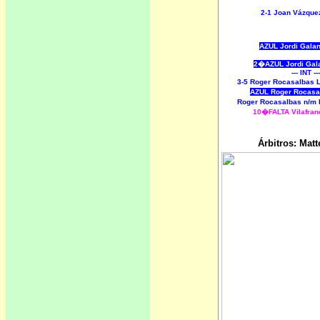
2-1 Joan Vázque
AZUL Jordi Gala
2�AZUL Jordi Gal
--- INT ---
3-5 Roger Rocasalbas 
AZUL Roger Rocasa
Roger Rocasalbas n/m 
10�FALTA Vilafran
Árbitros: Matt