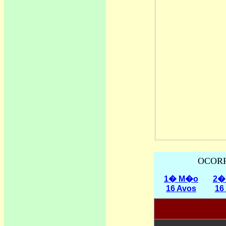
OCORR
1� M�o
2�
16 Avos
16