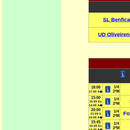
SL Benfica
UD Oliveiren
1/4
18:00
2ªM
1
7:00 A�
15:00
1/4
16:00 Es
2ªM
14:00 A�
20:00
1/4
Fo
21:00 It
2ªM
19:00 A�
15:45
1/4
16:45 Es
2ªM
14:45 A�