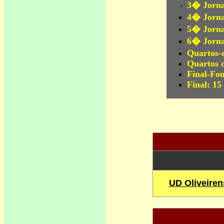
3� Jorna
4� Jorna
5� Jornad
6� Jornad
Quartos-
Quartos 
Final-Fou
Final:
15
UD Oliveiren