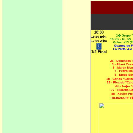
18:30
2� Grupo 
19:30 It�l.
15 Pts - 6J 5V
17:30 A�o
Golos: +13 (3
Quartos de Fi
FC Porto: 4-3 
1/2 Final
26 - Domingos 
3 - Albert Ca
6 - Martin Mon
7 - Pedro Mo
8 - Diogo Si
18 - Carlos "Carli
29 - Ricardo "Caio
44 - Jo�o S
77 - Ricardo Ba
88 - Xavier P
TREINADOR: T