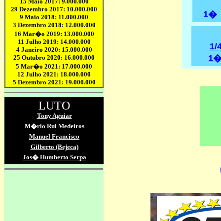
1�
1/
1�