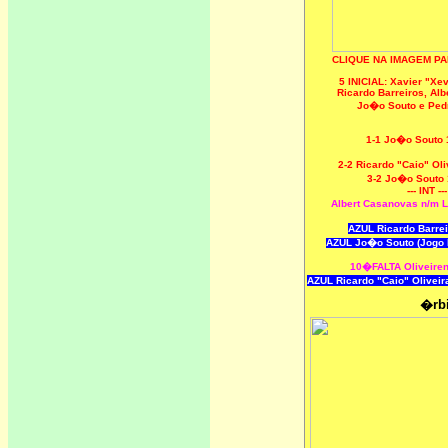
CLIQUE NA IMAGEM P
5 INICIAL:
Xavier "Xev
Ricardo Barreiros, Al
Jo�o Souto e Ped
1-1 Jo�o Souto
2-2 Ricardo "Caio" Ol
3-2 Jo�o Souto
--- INT ---
Albert Casanovas n/m 
AZUL Ricardo Barre
AZUL Jo�o Souto (Jogo 
10�FALTA Oliveire
AZUL Ricardo "Caio" Oliveir
�rbi