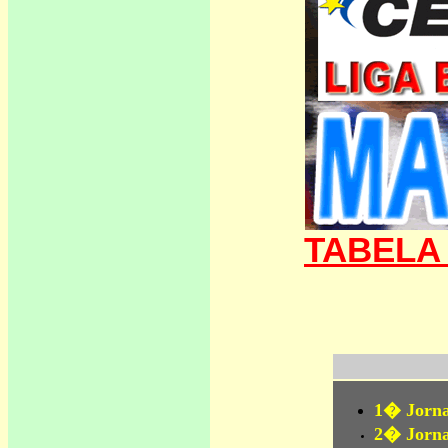
TABELA
1� Jorna
2� Jorna