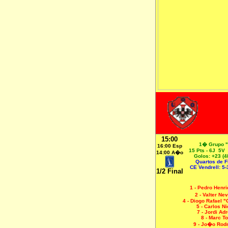
15:00
1� Grupo 
16:00 Esp
15 Pts - 6J 5V
14:00 A�o
Golos: +23 (4
Quartos de Fi
CE Vendrell: 5-
1/2 Final
1 - Pedro Henr
2 - Valter Ne
4 - Diogo Rafael "
5 - Carlos Ni
7 - Jordi Ad
8 - Marc To
9 - Jo�o Rod