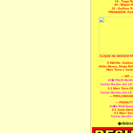
14 - Tiago R
44 - Miguel 
10 - Guillem T
TREINADOR: Ped
CLIQUE NA IMAGEM P
5 INICIAL:
Guille
Valter Neves, Diogo Ra
Marc Torra e Jord
--- INT ---
10� FALTA Benfi
Carlos Nicolia n/m L
1-1 Marc Torra G
Carlos Nicolia n/m L
--- PROLONGAME
--- PENALTYS
Jo�o Rodrigues
2-1 Jordi Adr
3-1 Marc Tor
Carlos Nicolia
�rbitros