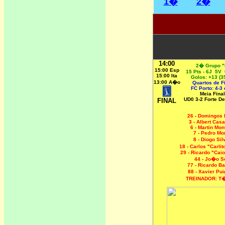
1�
2�
14:00
2� Grupo "
15:00 Esp
15 Pts - 6J 5V
15:00 Ita
Golos: +13 (3
13:00 A�o
Quartos de Fi
FC Porto: 4-3 
Meia Final
UD0 3-2 Forte De
FINAL
26 - Domingos 
3 - Albert Cas
6 - Martin Mon
7 - Pedro Mo
8 - Diogo Si
18 - Carlos "Carli
29 - Ricardo "Caio
44 - Jo�o S
77 - Ricardo Ba
88 - Xavier P
TREINADOR: T