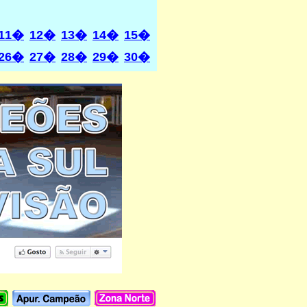
11�
12�
13�
14�
15�
26�
27�
28�
29�
30�