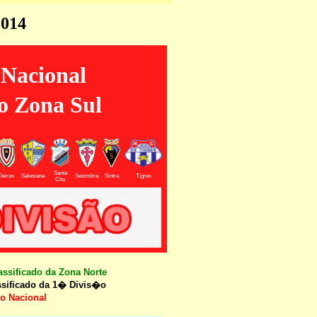
2014
Nacional
o Zona Sul
Santa
Oeiras
Salesiana
Sesimbra
Sintra
Tigres
Cita
ssificado da Zona Norte
ssificado da 1� Divis�o
o Nacional