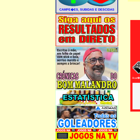
Acad�