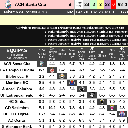
Crit�rio de Desempate: 1) Maior n�mero de pontos conquistados nos jogos entre elas;
2) Maior diferen�a entre golos marcados e sofridos nos jogos entre 
3) Maior diferen�a entre golos marcados e sofridos em todos os jo
4) Melhor quociente -divis�o- entre golos marcados e sofridos nos jo
5) Melhor quociente -divis�o- entre golos marcados e sofridos em 