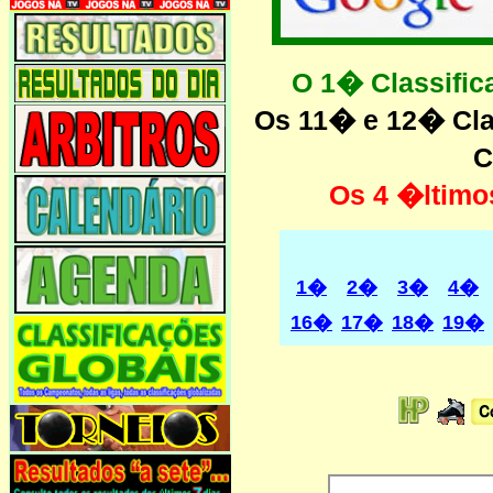
O 1� Classifi
Os 11� e 12� Cla
C
Os 4 �ltimo
1�
2�
3�
4�
16�
17�
18�
19�