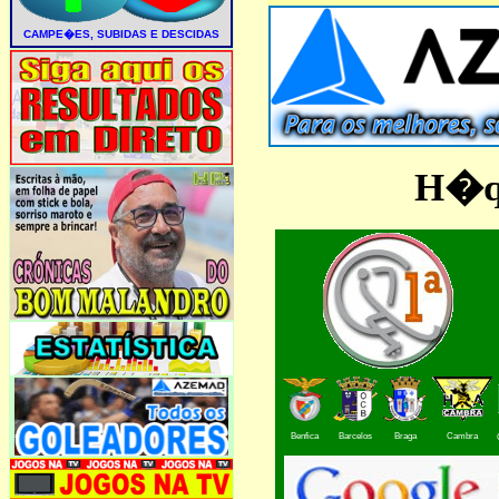
H�qu
Benfica
Barcelos
Braga
Cambra