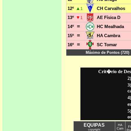
Crit�rio de Des
2
3
c
4
en
5
o