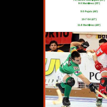
8-3 Mart�nez (
35’
)
9-5 Pujals (46')
10-7 Gil (
47’
)
11-8 Mart�nez (
48’
)