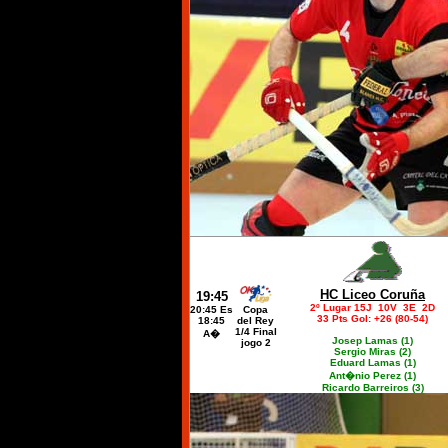
HC Liceo Coruña
19:45
2º Lugar 15J 10V 3E 2D
20:45 Es
Copa
33 Pts Gol: +26 (80-54)
18:45
del Rey
1/4 Final
A�
Josep Lamas (1)
jogo 2
Sergio Miras (2)
Eduard Lamas (1)
Ant�nio Perez (1)
Ricardo Barreiros (3)