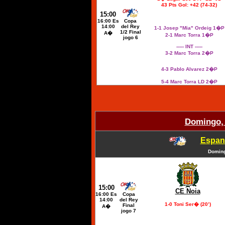
43 Pts Gol: +42 (74-32)
15:00
16:00 Es
Copa
14:00
del Rey
1-1 Josep "Mia" Ordeig 1�P
1/2 Final
A�
2-1 Marc Torra 1�P
jogo 6
----- INT -----
3-2 Marc Torra 2�P
4-3 Pablo Alvarez 2�P
5-4 Marc Torra LD 2�P
Domingo,
Espan
Doming
15:00
CE Noia
16:00 Es
Copa
14:00
del Rey
1-0 Toni Ser� (
20’
)
Final
A�
jogo 7