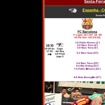
Sexta-Feir
Espanha - C
Sexta-F
FC Barcelona
1º Lugar 15J 14V 1E 0D
43 Pts Gol: +42 (74-32)
1-0 Pablo Alvarez (
1’
)
18:30
2-0 Marc Torra (
4’
)
3-0 Marc Torra (
5’
)
19:30 Es
Copa
17:30
del Rey
4-1 Marc Gual (
15’
)
1/4 Final
A�
jogo 3
5-4 Marc Torra (
29’
)
6-4 Mia Ordeig (
31’
)
7-4 Pablo �lvarez (
41’
)
8-6 Beto Borreg�n (
47’
)