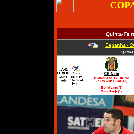
COPA
Quinta-Feir
Espanha - C
Quinta-F
17:45
CE Noia
18:45 Es
Copa
16:45
del Rey
3º Lugar 15J 8V 3E 4D
1/4 Final
A�
27 Pts Gol: +6 (48-42)
jogo 1
Eloi Mitjans (1)
Tony Ser� (1)