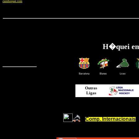
cumhoquei.com
H�quei em 
Barcelona
Blanes
Liceo
Outras
Ligas
Comp. Internacionais