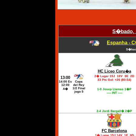
S�bado, 
Espanha - C
S�bad
HC Liceo Coru�a
2� Lugar 15J 10V 3E 2D
13:00
33 Pts Gol: +26 (80-54)
14:00 Es
Copa
12:00
del Rey
1/2 Final
A�
1-0 Josep Llamas 1�P
jogo 5
----- INT -----
2-4 Jordi Bargall� 2�P
FC Barcelona
1� Lugar 15J 14V 1E 0D