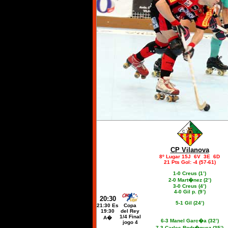
CP Vilanova
8º Lugar 15J 6V 3E 6D
21 Pts Gol: -4 (57-61)
1-0 Creus (
1’
)
2-0 Mart�nez (
2’
)
3-0 Creus (
4’
)
4-0 Gil p. (
9’
)
20:30
5-1 Gil (
24’
)
21
:30 Es
Copa
19:30
del Rey
1/4 Final
A�
6-3 Manel Garc�a (
32’
)
jogo 4
7-3 Carles Rodr�guez (
35’
)