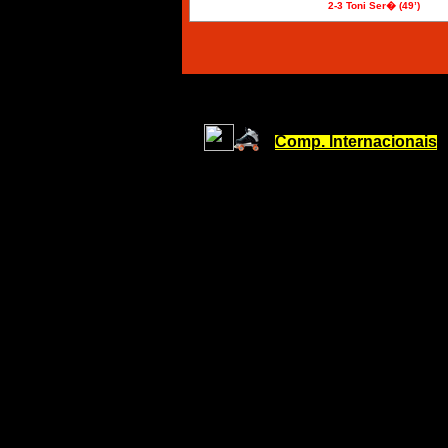
2-3 Toni Ser� (
49’
)
Comp. Internacionais