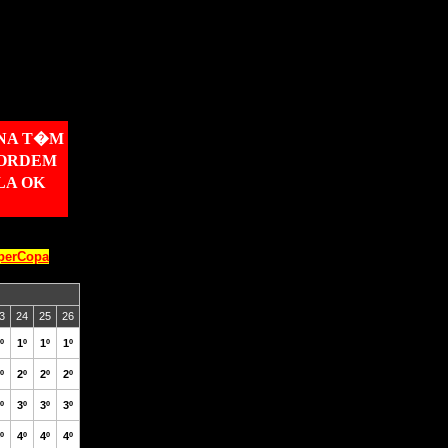
INA T�M
 ORDEM
LA OK
perCopa