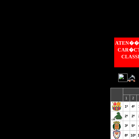
ATEN��O
CAR�CT
CLASSI