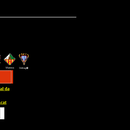
Vilanova
Voltreg�
al da
cat