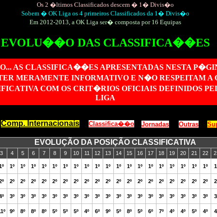
Os 2 �ltimos Classificados descem � 1� Divis�o
Sobem � OK Liga os 4 primeiros Classificados da 1� Divis�o
Em 2012-2013, a OK Liga ser� composta por 16 Equipas
EVOLU��O DAS CLASSIFICA��ES
... AS CLASSIFICA��ES APRESENTADAS NESTA P�G
ER MERAMENTE INFORMATIVO E N�O RESPEITAM A
FICATIVA COM OS CRIT�RIOS OFICIAIS DEFINIDOS PE
LIGA
Comp. Internacionais
Classifica��o
Jornadas
Outras
Su