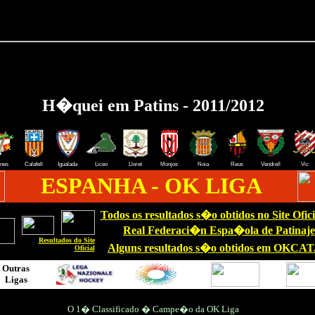
H�quei em Patins - 2011/2012
nes
Calafell
Igualada
Liceo
Lloret
Monjos
Noia
Reus
Vendrell
Vic
ESPANHA - OK LIGA
Todos os resultados s�o obtidos no Site Ofici
Real Federaci�n Espa�ola de Patinaje
Resultados do Site
Alguns resultados s�o obtidos em OKCAT.
Oficial
Outras
Ligas
O 1� Classificado � Campe�o da OK Liga