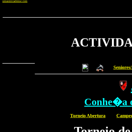
uniaomicaelense.com
ACTIVIDA
Seniores/
Conhe�a o 
Torneio Abertura
Campeo
Torneio de