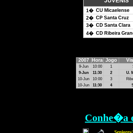
JUVENIS
CU Micaelense
1�
CP Santa Cruz
2�
CD Santa Clara
3�
CD Ribeira Gra
4�
2007
Hora
Jogo
Vis
9-Jun
10:00
1
9-Jun
11:30
2
U. 
10-Jun
10:00
3
Rib
10-Jun
11:30
4
Conhe�a o 
Seniores/