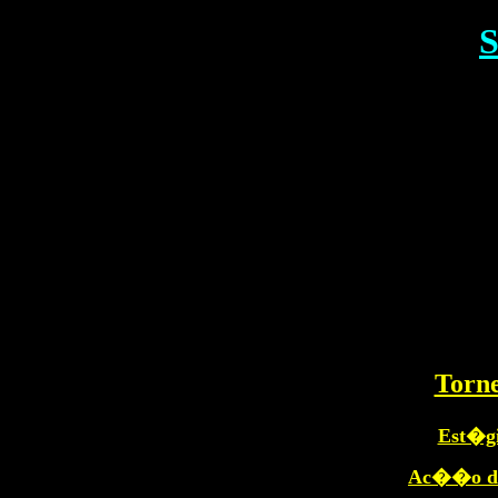
S
Torne
Est�gi
Ac��o d