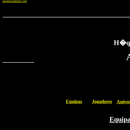
uniaomicaelense.com
H�qu
Equipas
Jogadores
Anive
Equip