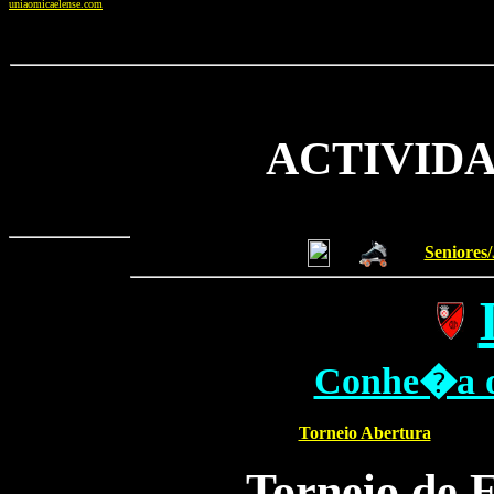
uniaomicaelense.com
ACTIVIDA
Seniores/
Conhe�a o 
Torneio Abertura
Torneio de 