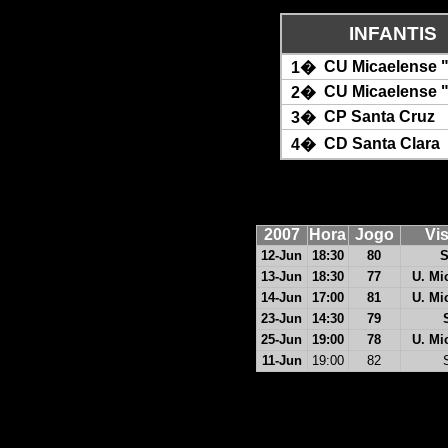
INFANTIS
CU Micaelense 
1�
CU Micaelense 
2�
CP Santa Cruz
3�
CD Santa Clara
4�
2007
Hora
Jogo
Vis
12-Jun
18:30
80
S
13-Jun
18:30
77
U. Mi
14-Jun
17:00
81
U. Mi
23-Jun
14:30
79
25-Jun
19:00
78
U. Mi
11-Jun
19:00
82